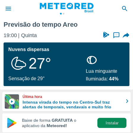
Previsão do tempo Areo
de
19:00
Quinta
...
 da
tempo.com)
Nuvens dispersas
do por
27°
is para
e as
 fornecidas
Lua minguante
 qualidade.
Sensação de 29°
Iluminada:
44%
r a este
s das
opções:
Última hora
Intensa virada do tempo no Centro-Sul traz
ookies e
alertas de temporais, vendavais e muito frio
 forma
Baixe de forma
GRATUITA
o
Instalar
e digital
aplicativo da
Meteored!
da,