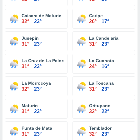
Caicara de Maturin
Caripe
32°
23°
26°
17°
Jusepin
La Candelaria
31°
23°
31°
23°
La Cruz de La Paloma
La Guanota
31°
23°
24°
16°
La Morrocoya
La Toscana
32°
23°
31°
23°
Maturín
Oritupano
31°
23°
32°
22°
Punta de Mata
Temblador
31°
23°
32°
23°