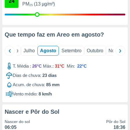
24
conteúdos.
PM₂₅ (13 µg/m³)
ção
ão através
de
Que tempo faz em Areo em
agosto
?
,
 e
o
Junho
Julho
Agosto
Setembro
Outubro
Novembro
dos,
publicidade
s, estudos
T. Média :
26°C
Máx.:
31°C
Min:
22°C
a e
Dias de chuva:
23
dias
mento de
Acum. de chuva:
85 mm
ossos 1199
Vento médio:
8 km/h
eiros
Nascer e Pôr do Sol
Nascer do sol
Pôr do Sol
06:05
18:36