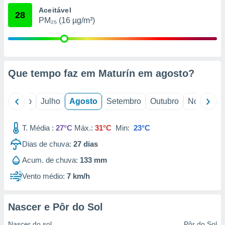
conteúdos.
Aceitável
28
PM₂₅ (16 µg/m³)
ção
ão através
de
,
Que tempo faz em Maturín em
agosto
?
 e
dos,
o
Junho
Julho
Agosto
Setembro
Outubro
Novembro
publicidade
s, estudos
a e
T. Média :
27°C
Máx.:
31°C
Min:
23°C
mento de
Dias de chuva:
27
dias
ossos 1199
Acum. de chuva:
133 mm
eiros
Vento médio:
7 km/h
Nascer e Pôr do Sol
Nascer do sol
Pôr do Sol