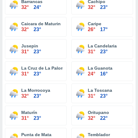
Barrancas
Cachipo
32°
24°
32°
23°
Caicara de Maturin
Caripe
32°
23°
26°
17°
Jusepin
La Candelaria
31°
23°
31°
23°
La Cruz de La Paloma
La Guanota
31°
23°
24°
16°
La Morrocoya
La Toscana
32°
23°
31°
23°
Maturín
Oritupano
31°
23°
32°
22°
Punta de Mata
Temblador