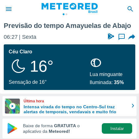
mayuelas de Abajo
Previsão do tempo Amayuelas de Abajo
de
06:27
Sexta
...
 da
tempo.com)
Céu Claro
do por
16°
is para
e as
 fornecidas
Lua minguante
 qualidade.
Sensação de 16°
Iluminada:
35%
r a este
s das
opções:
Última hora
Intensa virada do tempo no Centro-Sul traz
ookies e
alertas de temporais, vendavais e muito frio
 forma
Baixe de forma
GRATUITA
o
Instalar
e digital
aplicativo da
Meteored!
da,