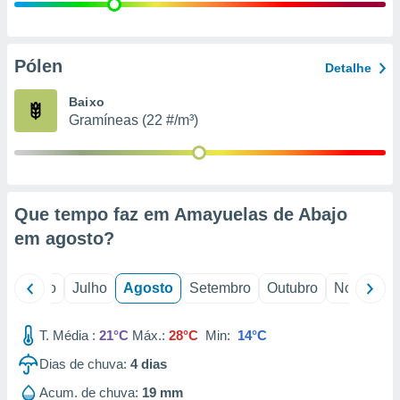
conteúdos.
ção
Pólen
Detalhe
ão através
de
Baixo
,
Gramíneas (22 #/m³)
 e
dos,
publicidade
s, estudos
Que tempo faz em Amayuelas de Abajo
a e
mento de
em
agosto
?
ossos 1199
o
Junho
Julho
Agosto
Setembro
Outubro
Novembro
eiros
T. Média :
21°C
Máx.:
28°C
Min:
14°C
Dias de chuva:
4
dias
Acum. de chuva:
19 mm