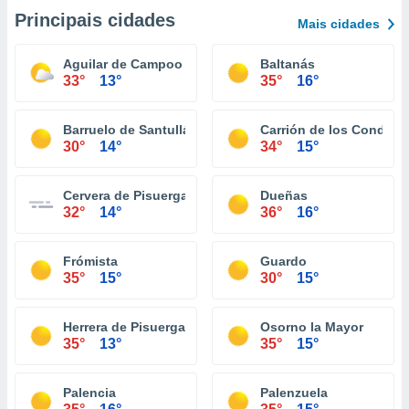
Principais cidades
Mais cidades
Aguilar de Campoo
Baltanás
33°
13°
35°
16°
Barruelo de Santullán
Carrión de los Condes
30°
14°
34°
15°
Cervera de Pisuerga
Dueñas
32°
14°
36°
16°
Frómista
Guardo
35°
15°
30°
15°
Herrera de Pisuerga
Osorno la Mayor
35°
13°
35°
15°
Palencia
Palenzuela