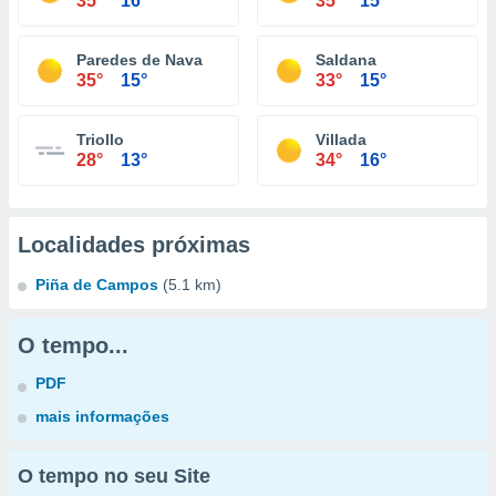
35°
16°
35°
15°
Paredes de Nava
Saldana
35°
15°
33°
15°
Triollo
Villada
28°
13°
34°
16°
Localidades próximas
Piña de Campos
(5.1 km)
O tempo...
PDF
mais informações
O tempo no seu Site