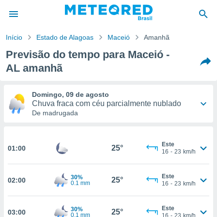
Início
Estado de Alagoas
Maceió
Amanhã
Previsão do tempo para Maceió -
de
AL amanhã
 da
tempo.com)
do por
Domingo, 09 de agosto
is para
Chuva fraca com céu parcialmente nublado
e as
De madrugada
 fornecidas
 qualidade.
r a este
27°
25°
s das
Este
25°
01:00
opções:
16
-
23
km/h
-
Este
20
31
km/h
ookies e
Este
30%
 forma
25°
02:00
0.1 mm
16
-
23
km/h
Probabilidade
60%
e digital
Este
30%
da,
25°
03:00
0.1 mm
16
-
23
km/h