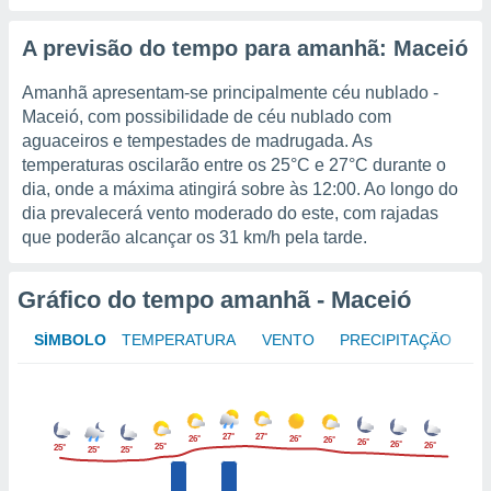
o qual se
ara tal,
A previsão do tempo para amanhã: Maceió
 o seu
to ou opor-
Amanhã apresentam-se principalmente céu nublado -
essamento
Maceió, com possibilidade de céu nublado com
m qualquer
aguaceiros e tempestades de madrugada. As
ando em “
 ou na
temperaturas oscilarão entre os
25°C
e
27°C
durante o
dia, onde a máxima atingirá sobre às 12:00. Ao longo do
 Cookies
dia prevalecerá vento moderado do este, com rajadas
te.
que poderão alcançar os
31 km/h
pela tarde.
 nossos
Gráfico do tempo amanhã - Maceió
s o
SÍMBOLO
TEMPERATURA
VENTO
PRECIPITAÇÃO
o de
e/ou aceder
ões num
27°
27°
26°
26°
utilizar
26°
26°
26°
26°
25°
25°
25°
25°
ados para
publicidade,