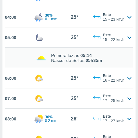
m
 recolhidas
cookies ou
Este
30%
25°
04:00
0.1 mm
15
-
23
km/h
, permite-
ar a nossa
Este
ara
25°
05:00
ACEITAR
15
-
22
km/h
 fornecer-
E
os de alta
CONTINUAR
sem
Primera luz as
05:14
Nascer do Sol às
05h35m
sto.
CONFIGURAÇÕES
o botão
ontinuar",
Este
25°
06:00
16
-
22
km/h
r ao
itando a
de todos os
Este
25°
07:00
óprios ou
17
-
25
km/h
parceiros,
rmitem
Este
lisar o
30%
26°
08:00
0.2 mm
17
-
27
km/h
nto no
em como
 um perfil
Este