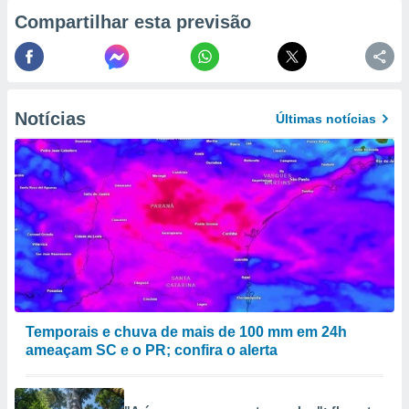
conteúdos.
Compartilhar esta previsão
ção
ão através
de
Notícias
,
Últimas notícias
 e
dos,
publicidade
s, estudos
a e
mento de
ossos 1199
eiros
Temporais e chuva de mais de 100 mm em 24h
ameaçam SC e o PR; confira o alerta