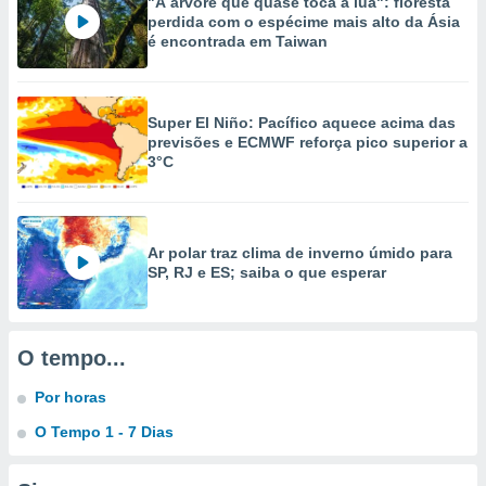
"A árvore que quase toca a lua": floresta
perdida com o espécime mais alto da Ásia
é encontrada em Taiwan
Super El Niño: Pacífico aquece acima das
previsões e ECMWF reforça pico superior a
3°C
Ar polar traz clima de inverno úmido para
SP, RJ e ES; saiba o que esperar
O tempo...
Por horas
O Tempo 1 - 7 Dias