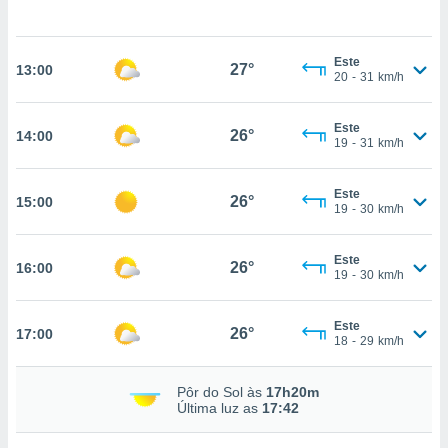
tar a
de cookies,
uar a
Este
osso site
27°
13:00
20
-
31
km/h
 Neste
mamo-lo de
Este
26°
14:00
s os
19
-
31
km/h
cessários
rar a
Este
no website,
26°
15:00
19
-
30
km/h
ilizaremos
a analisar o
nto ou
Este
26°
16:00
ntar
19
-
30
km/h
 ou
Este
dos,
26°
17:00
18
-
29
km/h
ssa
ublicidade
Pôr do Sol às
17h20m
ada. Pode
Última luz as
17:42
nstalação de
ceder ao