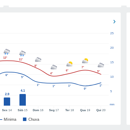
25
20
12°
11°
15
8°
7°
6°
5°
4°
6°
10
5°
1°
1°
1°
1°
0°
4.1
5
2.9
mm
Sex
14
Sáb
15
Dom
16
Seg
17
Ter
18
Qua
19
Qui
20
Mínima
Chuva