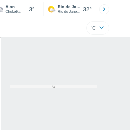
Aion
Rio de Janeiro
São Paulo
3°
32°
Chukotka
Rio de Janeiro
São Paulo
°C