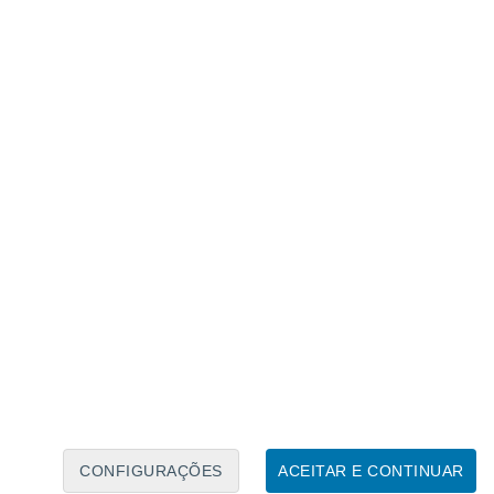
Caléndario Lunar
Seg
Ter
Qua
Qui
Sex
Sáb
Domo
8
9
10
11
12
13
14
15
16
17
18
19
20
21
CONFIGURAÇÕES
ACEITAR E CONTINUAR