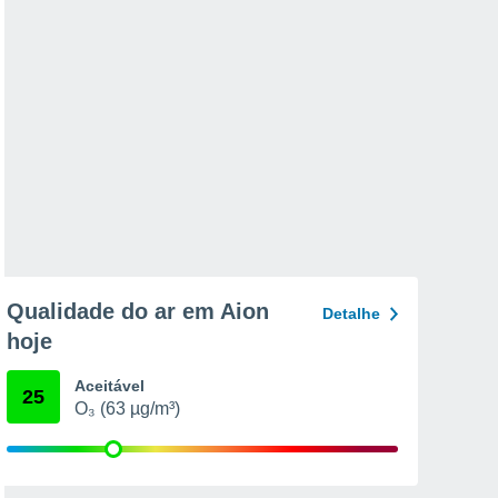
Qualidade do ar em Aion
Detalhe
hoje
Aceitável
25
O₃ (63 µg/m³)