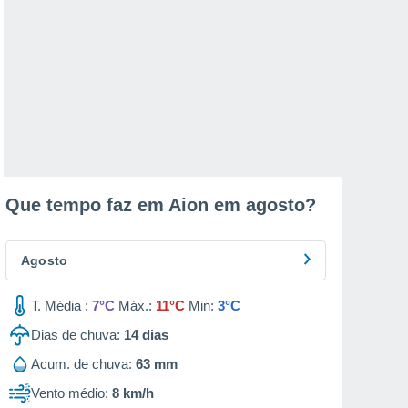
Que tempo faz em Aion em
agosto
?
Agosto
T. Média :
7°C
Máx.:
11°C
Min:
3°C
Dias de chuva:
14
dias
Acum. de chuva:
63 mm
Vento médio:
8 km/h