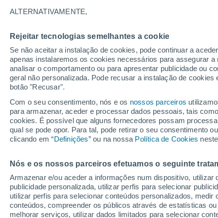
2°
ALTERNATIVAMENTE,
Rejeitar tecnologias semelhantes a cookie
Norte
Se não aceitar a instalação de cookies, pode continuar a aced
Sensação de 3°
2
-
8 km/h
apenas instalaremos os cookies necessários para assegurar a 
analisar o comportamento ou para apresentar publicidade ou co
geral não personalizada. Pode recusar a instalação de cookies 
botão "Recusar".
Última hora
Intensa virada do tempo no Centro-Sul traz al
Com o seu consentimento, nós e os
nossos parceiros
utilizamo
de temporais, vendavais e muito frio
para armazenar, aceder e processar dados pessoais, tais como a
cookies. É possível que alguns fornecedores possam processa
O Tempo 1 - 7 Dias
Atualidade
Mapas de chuva
R
qual se pode opor. Para tal, pode retirar o seu consentimento 
clicando em “
Definições
” ou na nossa
Política de Cookies
neste
Nós e os nossos parceiros efetuamos o seguinte trata
Amanhã
Segunda
Hoje
Armazenar e/ou aceder a informações num dispositivo, utilizar da
9 Ago.
10 Ago.
8 Ago.
publicidade personalizada, utilizar perfis para selecionar public
utilizar perfis para selecionar conteúdos personalizados, med
conteúdos, compreender os públicos através de estatísticas ou
melhorar serviços, utilizar dados limitados para selecionar cont
90%