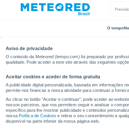
O tempo
No
Aviso de privacidade
O conteúdo da Meteored (tempo.com) foi preparado por profissio
qualidade. Pode aceder a este site através das seguintes opçõe
Aceitar cookies e aceder de forma gratuita
Início
Rússia
Chukotka
Aion
A publicidade digital personalizada, baseada em informações r
permite-nos financiar a nossa atividade para continuar a fornec
Previsão do tempo Aio
Ao clicar no botão "Aceitar e continuar", pode aceder ao websit
nossos parceiros, que nos permitem seguir e analisar o compo
04:22
Sábado
específico para lhe mostrar publicidade e conteúdos persona
nossa
Política de Cookies
e retirar o seu consentimento a qua
disponível na parte inferior da nossa página web.
Nublado