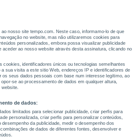
er ao nosso site tempo.com. Neste caso, informamo-lo de que
navegação no website, mas não utilizaremos cookies para
nteúdos personalizados, embora possa visualizar publicidade
e aceder ao nosso website através desta assinatura, clicando no
ertas
s cookies, identificadores únicos ou tecnologias semelhantes
 sua visita a este sitio Web, endereços IP e identificadores de
r os seus dados pessoais com base num interesse legítimo, ao
adar de Chuva
Satélites
Modelos
ou opor-se ao processamento de dados em qualquer altura,
 website.
mento de dados:
Terça
Quarta
Quinta
Sexta
dos limitados para selecionar publicidade, criar perfis para
11 Ago.
12 Ago.
13 Ago.
14 Ago.
idade personalizada, criar perfis para personalizar conteúdos,
ir o desempenho da publicidade, medir o desempenho dos
 combinações de dados de diferentes fontes, desenvolver e
eúdos.
90%
80%
60%
50%