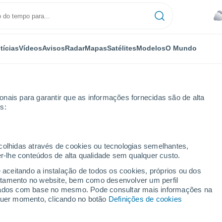
tícias
Vídeos
Avisos
Radar
Mapas
Satélites
Modelos
O Mundo
nais para garantir que as informações fornecidas são de alta
s:
ecolhidas através de cookies ou tecnologias semelhantes,
er-lhe conteúdos de alta qualidade sem qualquer custo.
n
e aceitando a instalação de todos os cookies, próprios ou dos
rtamento no website, bem como desenvolver um perfil
...
lizados com base no mesmo. Pode consultar mais informações na
lquer momento, clicando no botão
Definições de cookies
Por horas
Céu nublado nas próximas horas