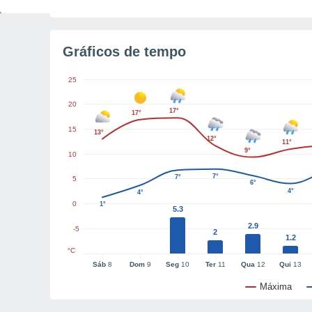
Gráficos de tempo
25
20
17°
17°
15
13°
12°
11°
9°
10
7°
7°
5
6°
4°
4°
0
1°
5.3
2.9
-5
2
1.2
°C
Sáb
8
Dom
9
Seg
10
Ter
11
Qua
12
Qui
13
Máxima