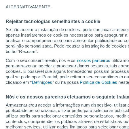
27°
ALTERNATIVAMENTE,
Rejeitar tecnologias semelhantes a cookie
UV
4 Mod
Se não aceitar a instalação de cookies, pode continuar a aced
Sensação de 28°
FPS
6-10
apenas instalaremos os cookies necessários para assegurar a 
analisar o comportamento ou para apresentar publicidade ou co
geral não personalizada. Pode recusar a instalação de cookies 
botão "Recusar".
Última hora
Chuvas e frio de inverno atingem o Sul e o
Com o seu consentimento, nós e os
nossos parceiros
utilizamo
Sudeste; confira a previsão do tempo
para armazenar, aceder e processar dados pessoais, tais como a
cookies. É possível que alguns fornecedores possam processa
O Tempo 1 - 7 Dias
Atualidade
Mapas de nuvens
qual se pode opor. Para tal, pode retirar o seu consentimento 
clicando em “
Definições
” ou na nossa
Política de Cookies
neste
Nós e os nossos parceiros efetuamos o seguinte trata
Amanhã
Segunda
Hoje
Armazenar e/ou aceder a informações num dispositivo, utilizar da
9 Ago.
10 Ago.
8 Ago.
publicidade personalizada, utilizar perfis para selecionar public
utilizar perfis para selecionar conteúdos personalizados, med
conteúdos, compreender os públicos através de estatísticas ou
melhorar serviços, utilizar dados limitados para selecionar cont
90%
90%