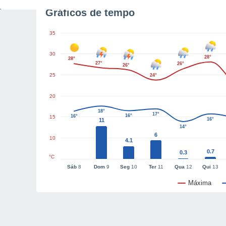
Gráficos de tempo
35
30
28°
28°
27°
26°
26°
25
24°
20
18°
17°
16°
16°
15
16°
11
14°
6
10
4.1
0.7
0.3
°C
Sáb
8
Dom
9
Seg
10
Ter
11
Qua
12
Qui
13
Máxima