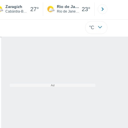
Zaragizh
Rio de Janeiro
São Paulo
27°
23°
Cabárdia-Balcária
Rio de Janeiro
São Paulo
°C