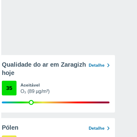
Qualidade do ar em Zaragizh
Detalhe
hoje
Aceitável
35
O₃ (89 µg/m³)
Pólen
Detalhe