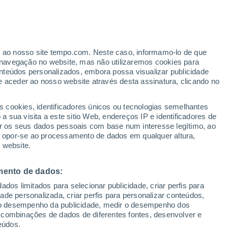
erado
er ao nosso site tempo.com. Neste caso, informamo-lo de que
navegação no website, mas não utilizaremos cookies para
nteúdos personalizados, embora possa visualizar publicidade
e aceder ao nosso website através desta assinatura, clicando no
s cookies, identificadores únicos ou tecnologias semelhantes
 sua visita a este sitio Web, endereços IP e identificadores de
r os seus dados pessoais com base num interesse legítimo, ao
Radar de Chuva
Satélites
Modelos
ou opor-se ao processamento de dados em qualquer altura,
 website.
mento de dados:
Terça
Quarta
Quinta
Sexta
dos limitados para selecionar publicidade, criar perfis para
11 Ago.
12 Ago.
13 Ago.
14 Ago.
idade personalizada, criar perfis para personalizar conteúdos,
ir o desempenho da publicidade, medir o desempenho dos
 combinações de dados de diferentes fontes, desenvolver e
eúdos.
90%
60%
80%
70%