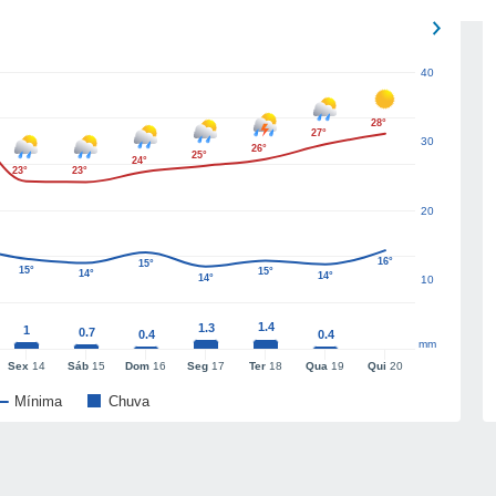
40
28°
27°
30
26°
25°
24°
23°
23°
20
16°
15°
15°
15°
14°
14°
14°
10
1.4
1.3
1
0.7
0.4
0.4
mm
Sex
14
Sáb
15
Dom
16
Seg
17
Ter
18
Qua
19
Qui
20
Mínima
Chuva