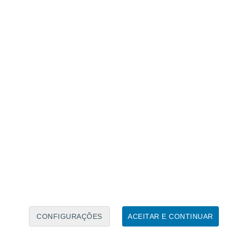
Caléndario Lunar
Seg
Ter
Qua
Qui
Sex
Sáb
Domo
8
9
10
11
12
13
14
15
16
17
18
19
20
21
CONFIGURAÇÕES
ACEITAR E CONTINUAR