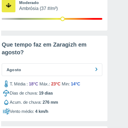
Moderado
Ambrósia (37 #/m³)
Que tempo faz em Zaragizh em
agosto
?
Agosto
T. Média :
18°C
Máx.:
23°C
Min:
14°C
Dias de chuva:
19
dias
Acum. de chuva:
276 mm
Vento médio:
4 km/h