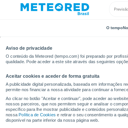
O tempo
No
Aviso de privacidade
O conteúdo da Meteored (tempo.com) foi preparado por profissio
qualidade. Pode aceder a este site através das seguintes opçõe
Aceitar cookies e aceder de forma gratuita
Início
Rússia
Cabárdia-Balcária
Zaragizh
A publicidade digital personalizada, baseada em informações r
permite-nos financiar a nossa atividade para continuar a fornec
Previsão do tempo Zar
Ao clicar no botão "Aceitar e continuar", pode aceder ao websit
nossos parceiros, que nos permitem seguir e analisar o compo
15:17
Sábado
específico para lhe mostrar publicidade e conteúdos persona
nossa
Política de Cookies
e retirar o seu consentimento a qua
disponível na parte inferior da nossa página web.
Nuvens dispersas