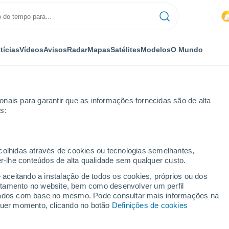
tícias
Vídeos
Avisos
Radar
Mapas
Satélites
Modelos
O Mundo
nais para garantir que as informações fornecidas são de alta
s:
ecolhidas através de cookies ou tecnologias semelhantes,
er-lhe conteúdos de alta qualidade sem qualquer custo.
agizh
e aceitando a instalação de todos os cookies, próprios ou dos
rtamento no website, bem como desenvolver um perfil
...
lizados com base no mesmo. Pode consultar mais informações na
lquer momento, clicando no botão
Definições de cookies
Por horas
Intervalos nublados nas
próximas horas