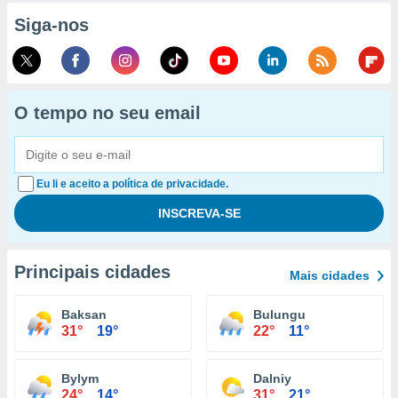
Siga-nos
O tempo no seu email
Eu li e aceito a política de privacidade.
Principais cidades
Mais cidades
Baksan
Bulungu
31°
19°
22°
11°
Bylym
Dalniy
24°
14°
31°
21°