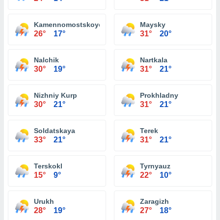
Kamennomostskoye
Maysky
26°
17°
31°
20°
Nalchik
Nartkala
30°
19°
31°
21°
Nizhniy Kurp
Prokhladny
30°
21°
31°
21°
Soldatskaya
Terek
33°
21°
31°
21°
Terskokl
Tyrnyauz
15°
9°
22°
10°
Urukh
Zaragizh
28°
19°
27°
18°