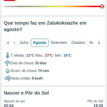
conteúdos.
ção
ão através
Que tempo faz em Zalukokoazhe em
de
agosto
?
,
 e
o
Junho
Julho
Agosto
Setembro
Outubro
Novembro
dos,
publicidade
s, estudos
T. Média :
22°C
Máx.:
27°C
Min:
16°C
a e
mento de
Dias de chuva:
10
dias
Acum. de chuva:
74 mm
ossos 1199
Vento médio:
9 km/h
eiros
Nascer e Pôr do Sol
Nascer do sol
Pôr do Sol
05:04
19:20