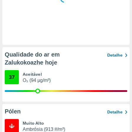
 para
a, utilizar
selecionar
a, criar
personalizar
tilizar
selecionar
Qualidade do ar em
Detalhe
dos, medir
Zalukokoazhe hoje
nho da
, medir o
Aceitável
o dos
37
O₃ (94 µg/m³)
r os
ravés de
s ou
s de dados
es fontes,
Pólen
Detalhe
 e melhorar
ilizar dados
Muito Alto
ara
Ambrósia (913 #/m³)