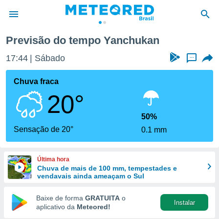
Previsão do tempo Yanchukan
de
17:44
Sábado
...
 da
tempo.com)
Chuva fraca
do por
20°
is para
e as
 fornecidas
50%
 qualidade.
Sensação de 20°
0.1 mm
r a este
s das
opções:
Última hora
Chuva de mais de 100 mm, tempestades e
ookies e
vendavais ainda ameaçam o Sul
 forma
Baixe de forma
GRATUITA
o
Instalar
e digital
aplicativo da
Meteored!
da,