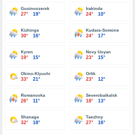
Gusinoozersk
Irakinda
27°
19°
24°
10°
Kizhinga
Kudara-Somone
30°
16°
24°
17°
Kyren
Novy Uoyan
19°
15°
23°
15°
Okino-Klyuchi
Orlik
33°
21°
23°
12°
Romanovka
Severobaikalsk
26°
11°
18°
13°
Shanaga
Taezhny
32°
18°
27°
16°