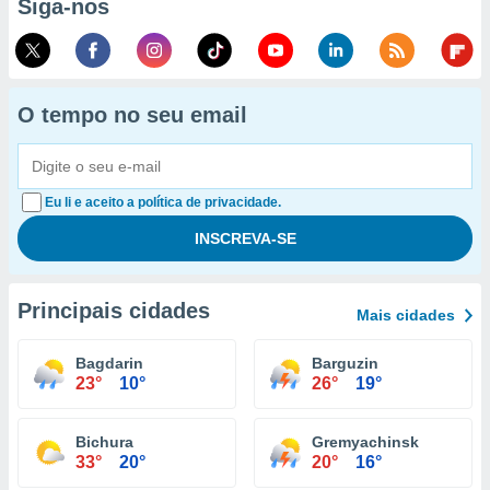
Siga-nos
O tempo no seu email
Eu li e aceito a política de privacidade.
Principais cidades
Mais cidades
Bagdarin
Barguzin
23°
10°
26°
19°
Bichura
Gremyachinsk
33°
20°
20°
16°