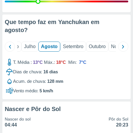
conteúdos.
ção
Que tempo faz em Yanchukan em
ão através
agosto
?
de
,
 e
o
Junho
Julho
Agosto
Setembro
Outubro
Novembro
dos,
publicidade
T. Média :
13°C
Máx.:
18°C
Min:
7°C
s, estudos
Dias de chuva:
16
dias
a e
mento de
Acum. de chuva:
128 mm
Vento médio:
5 km/h
ossos 1199
eiros
Nascer e Pôr do Sol
Nascer do sol
Pôr do Sol
04:44
20:23