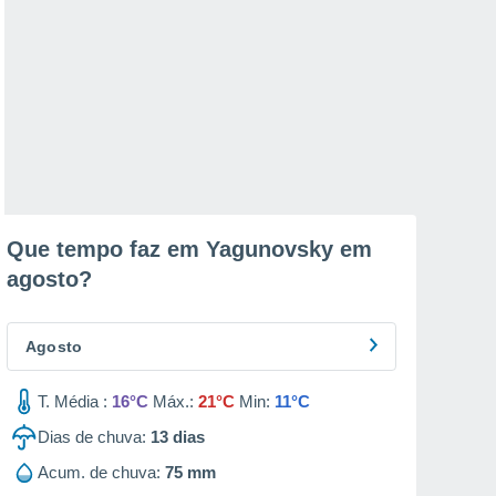
Que tempo faz em Yagunovsky em
agosto
?
Agosto
T. Média :
16°C
Máx.:
21°C
Min:
11°C
Dias de chuva:
13
dias
Acum. de chuva:
75 mm