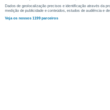
3.2 mm
Dados de geolocalização precisos e identificação através da pr
23°
/
14°
26°
/
11°
25°
/
13°
medição de publicidade e conteúdos, estudos de audiência e d
Veja os nossos 1199 parceiros
13
-
27
km/h
11
-
22
km/h
8
27
-
55
km/h
Tempo Yagunovsky Hoje
, 9 de agosto
Nublado
24°
14:00
Sensação T.
25°
Parcialmente nu
23°
15:00
Sensação T.
25°
Parcialmente nu
24°
16:00
Sensação T.
25°
Parcialmente nu
25°
17:00
Sensação T.
26°