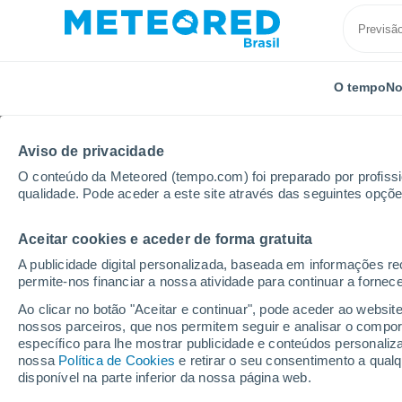
O tempo
No
Aviso de privacidade
O conteúdo da Meteored (tempo.com) foi preparado por profissio
qualidade. Pode aceder a este site através das seguintes opçõe
Aceitar cookies e aceder de forma gratuita
Início
Rússia
Oblast de Kemerovo
Yagunovsky
A publicidade digital personalizada, baseada em informações r
permite-nos financiar a nossa atividade para continuar a fornec
Previsão do tempo Ya
Ao clicar no botão "Aceitar e continuar", pode aceder ao websit
nossos parceiros, que nos permitem seguir e analisar o compo
13:49
Domingo
específico para lhe mostrar publicidade e conteúdos persona
nossa
Política de Cookies
e retirar o seu consentimento a qua
disponível na parte inferior da nossa página web.
Nublado