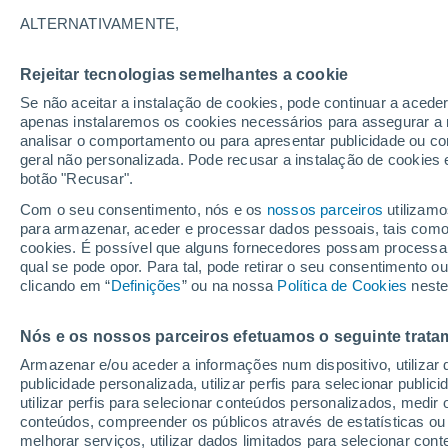
24°
ALTERNATIVAMENTE,
Rejeitar tecnologias semelhantes a cookie
Sudoeste
Se não aceitar a instalação de cookies, pode continuar a aced
Sensação de 25°
27
-
54 km
apenas instalaremos os cookies necessários para assegurar a 
analisar o comportamento ou para apresentar publicidade ou co
geral não personalizada. Pode recusar a instalação de cookies 
botão "Recusar".
Última hora
Chuvas e frio de inverno atingem o Sul e o
Com o seu consentimento, nós e os
nossos parceiros
utilizamo
Sudeste; confira a previsão do tempo
para armazenar, aceder e processar dados pessoais, tais como a
cookies. É possível que alguns fornecedores possam processa
O Tempo 1 - 7 Dias
Atualidade
Mapas de chuva
R
qual se pode opor. Para tal, pode retirar o seu consentimento 
clicando em “
Definições
” ou na nossa
Política de Cookies
neste
Nós e os nossos parceiros efetuamos o seguinte trata
Amanhã
Terça
Hoje
Armazenar e/ou aceder a informações num dispositivo, utilizar da
10 Ago.
11 Ago.
9 Ago.
publicidade personalizada, utilizar perfis para selecionar public
utilizar perfis para selecionar conteúdos personalizados, med
conteúdos, compreender os públicos através de estatísticas ou
melhorar serviços, utilizar dados limitados para selecionar cont
90%