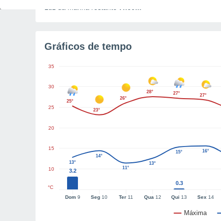
Luz da manhã restante
7h59m
Gráficos de tempo
35
30
28°
27°
27°
26°
25°
25
23°
20
15
16°
15°
14°
13°
13°
11°
10
3.2
0.3
°C
Dom
9
Seg
10
Ter
11
Qua
12
Qui
13
Sex
14
Máxima