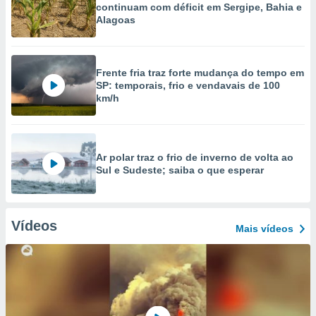
continuam com déficit em Sergipe, Bahia e
Alagoas
Frente fria traz forte mudança do tempo em
SP: temporais, frio e vendavais de 100
km/h
Ar polar traz o frio de inverno de volta ao
Sul e Sudeste; saiba o que esperar
Vídeos
Mais vídeos