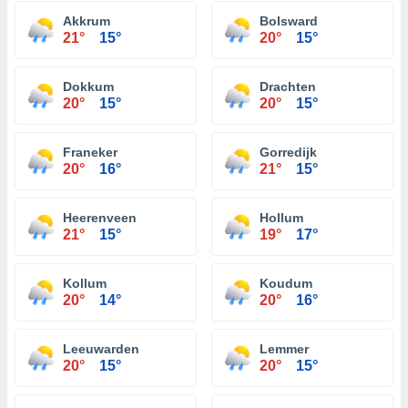
Akkrum
Bolsward
21°
15°
20°
15°
Dokkum
Drachten
20°
15°
20°
15°
Franeker
Gorredijk
20°
16°
21°
15°
Heerenveen
Hollum
21°
15°
19°
17°
Kollum
Koudum
20°
14°
20°
16°
Leeuwarden
Lemmer
20°
15°
20°
15°