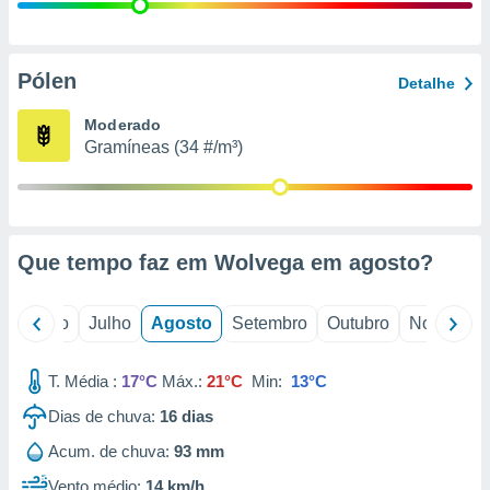
conteúdos.
ção
Pólen
Detalhe
ão através
de
Moderado
,
Gramíneas (34 #/m³)
 e
dos,
publicidade
s, estudos
Que tempo faz em Wolvega em
agosto
?
a e
mento de
o
Junho
Julho
Agosto
Setembro
Outubro
Novembro
ossos 1199
eiros
T. Média :
17°C
Máx.:
21°C
Min:
13°C
Dias de chuva:
16
dias
Acum. de chuva:
93 mm
Vento médio:
14 km/h