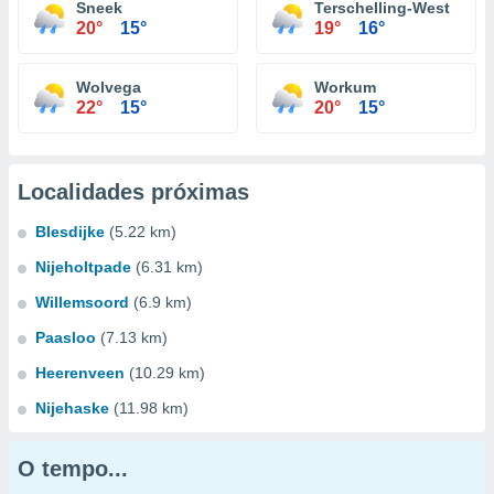
Sneek
Terschelling-West
20°
15°
19°
16°
Wolvega
Workum
22°
15°
20°
15°
Localidades próximas
Blesdijke
(5.22 km)
Nijeholtpade
(6.31 km)
Willemsoord
(6.9 km)
Paasloo
(7.13 km)
Heerenveen
(10.29 km)
Nijehaske
(11.98 km)
O tempo...