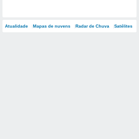
Atualidade
Mapas de nuvens
Radar de Chuva
Satélites