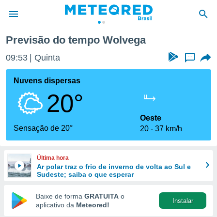
Previsão do tempo Wolvega
de
09:53
Quinta
...
 da
tempo.com)
Nuvens dispersas
do por
20°
is para
e as
 fornecidas
Oeste
 qualidade.
Sensação de 20°
20
37 km/h
r a este
s das
opções:
Última hora
Ar polar traz o frio de inverno de volta ao Sul e
ookies e
Sudeste; saiba o que esperar
 forma
Baixe de forma
GRATUITA
o
Instalar
e digital
aplicativo da
Meteored!
da,