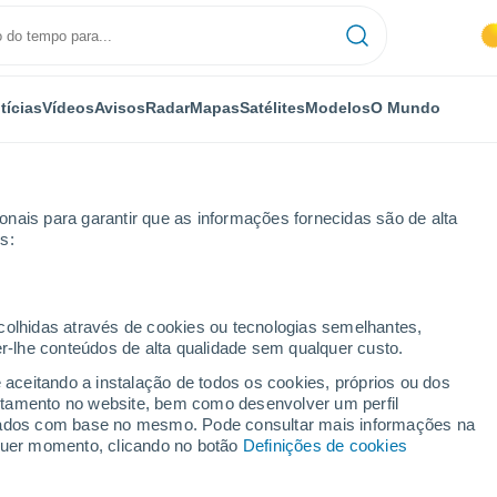
tícias
Vídeos
Avisos
Radar
Mapas
Satélites
Modelos
O Mundo
nais para garantir que as informações fornecidas são de alta
s:
ecolhidas através de cookies ou tecnologias semelhantes,
er-lhe conteúdos de alta qualidade sem qualquer custo.
la
e aceitando a instalação de todos os cookies, próprios ou dos
rtamento no website, bem como desenvolver um perfil
...
lizados com base no mesmo. Pode consultar mais informações na
lquer momento, clicando no botão
Definições de cookies
Por horas
Neblina de poeira nas próximas
horas