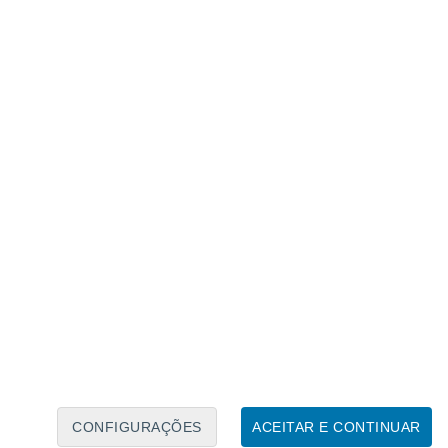
Caléndario Lunar
Seg
Ter
Qua
Qui
Sex
Sáb
Domo
7
8
9
10
11
12
13
14
15
16
17
18
19
20
CONFIGURAÇÕES
ACEITAR E CONTINUAR