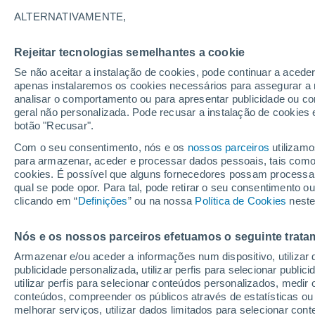
16°
ALTERNATIVAMENTE,
Rejeitar tecnologias semelhantes a cookie
Sudeste
Se não aceitar a instalação de cookies, pode continuar a aced
Sensação de 16°
0
-
6 km/h
apenas instalaremos os cookies necessários para assegurar a 
analisar o comportamento ou para apresentar publicidade ou co
geral não personalizada. Pode recusar a instalação de cookies 
botão "Recusar".
Última hora
Intensa virada do tempo no Centro-Sul traz al
Com o seu consentimento, nós e os
nossos parceiros
utilizamo
de temporais, vendavais e muito frio
para armazenar, aceder e processar dados pessoais, tais como a
cookies. É possível que alguns fornecedores possam processa
O Tempo 1 - 7 Dias
Atualidade
Mapas de chuva
R
qual se pode opor. Para tal, pode retirar o seu consentimento 
clicando em “
Definições
” ou na nossa
Política de Cookies
neste
Nós e os nossos parceiros efetuamos o seguinte trata
Amanhã
Domingo
S
Hoje
Armazenar e/ou aceder a informações num dispositivo, utilizar da
8 Ago.
9 Ago.
7 Ago.
publicidade personalizada, utilizar perfis para selecionar public
utilizar perfis para selecionar conteúdos personalizados, med
conteúdos, compreender os públicos através de estatísticas ou
melhorar serviços, utilizar dados limitados para selecionar cont
60%
50%