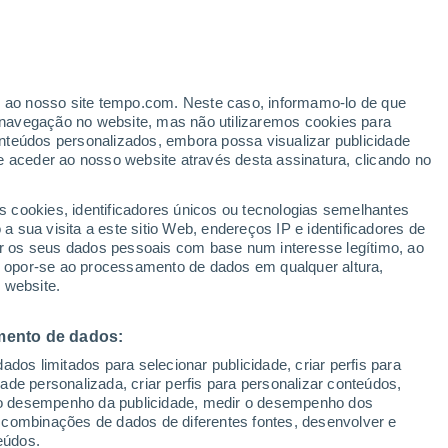
er ao nosso site tempo.com. Neste caso, informamo-lo de que
navegação no website, mas não utilizaremos cookies para
nteúdos personalizados, embora possa visualizar publicidade
e aceder ao nosso website através desta assinatura, clicando no
ertas
s cookies, identificadores únicos ou tecnologias semelhantes
 sua visita a este sitio Web, endereços IP e identificadores de
r os seus dados pessoais com base num interesse legítimo, ao
adar de Chuva
Satélites
Modelos
ou opor-se ao processamento de dados em qualquer altura,
 website.
mento de dados:
egunda
Terça
Quarta
Quinta
dos limitados para selecionar publicidade, criar perfis para
10 Ago.
11 Ago.
12 Ago.
13 Ago.
idade personalizada, criar perfis para personalizar conteúdos,
ir o desempenho da publicidade, medir o desempenho dos
 combinações de dados de diferentes fontes, desenvolver e
eúdos.