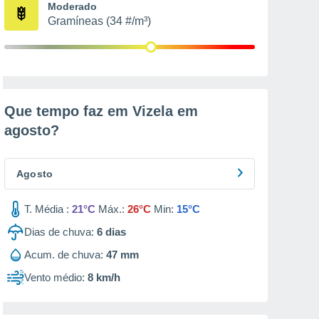
Moderado
Gramíneas (34 #/m³)
Que tempo faz em Vizela em
agosto
?
Agosto
T. Média :
21°C
Máx.:
26°C
Min:
15°C
Dias de chuva:
6
dias
Acum. de chuva:
47 mm
Vento médio:
8 km/h