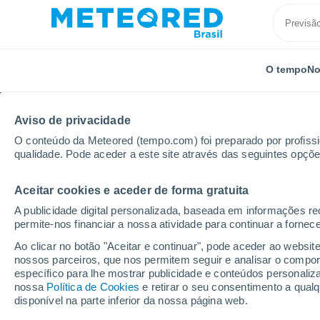
O tempo
No
Aviso de privacidade
O conteúdo da Meteored (tempo.com) foi preparado por profissio
qualidade. Pode aceder a este site através das seguintes opçõe
Aceitar cookies e aceder de forma gratuita
Início
Portugal
Distrito de Braga
Vizela
A publicidade digital personalizada, baseada em informações r
permite-nos financiar a nossa atividade para continuar a fornec
Previsão do tempo Vize
Ao clicar no botão "Aceitar e continuar", pode aceder ao websit
nossos parceiros, que nos permitem seguir e analisar o compo
06:46
Sexta
específico para lhe mostrar publicidade e conteúdos persona
nossa
Política de Cookies
e retirar o seu consentimento a qua
disponível na parte inferior da nossa página web.
Céu Claro