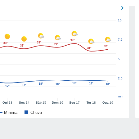
10
7.5
34°
33°
33°
33°
32°
32°
31°
5
2.5
18°
18°
18°
18°
18°
17°
17°
mm
Qui
13
Sex
14
Sáb
15
Dom
16
Seg
17
Ter
18
Qua
19
Mínima
Chuva