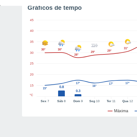
Gráficos de tempo
45
40
35
31°
30°
30°
29°
29°
30
28°
25
20
17°
17°
17°
15
16°
0.8
15°
0.3
°C
Sex
7
Sáb
8
Dom
9
Seg
10
Ter
11
Qua
12
Máxima