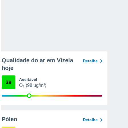
Qualidade do ar em Vizela
Detalhe
hoje
Aceitável
39
O₃ (98 µg/m³)
Pólen
Detalhe