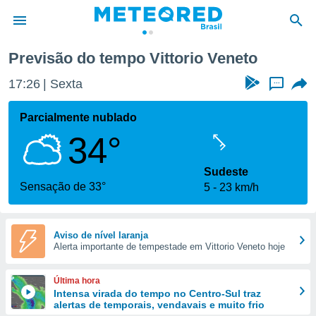
Previsão do tempo Vittorio Veneto
de
17:26
Sexta
...
 da
tempo.com)
Parcialmente nublado
do por
34°
is para
e as
 fornecidas
Sudeste
 qualidade.
Sensação de 33°
5
23 km/h
r a este
s das
opções:
Aviso de nível laranja
Alerta importante de tempestade em Vittorio Veneto hoje
ookies e
 forma
Última hora
e digital
Intensa virada do tempo no Centro-Sul traz
alertas de temporais, vendavais e muito frio
da,