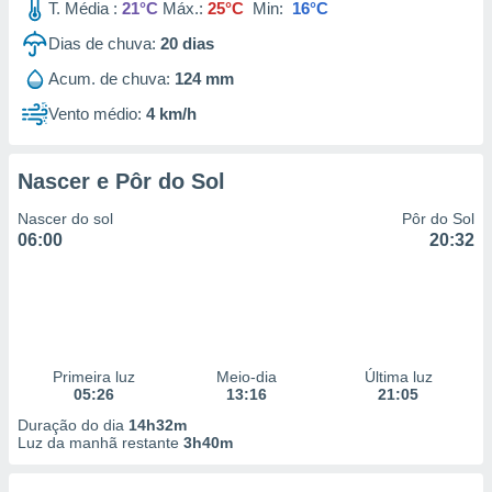
T. Média :
21°C
Máx.:
25°C
Min:
16°C
Dias de chuva:
20
dias
Acum. de chuva:
124 mm
Vento médio:
4 km/h
Nascer e Pôr do Sol
Nascer do sol
Pôr do Sol
06:00
20:32
Primeira luz
Meio-dia
Última luz
05:26
13:16
21:05
Duração do dia
14h32m
Luz da manhã restante
3h40m