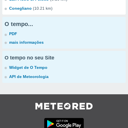
Conegliano
(10.21 km)
O tempo...
PDF
mais informações
O tempo no seu Site
Widget de O Tempo
API de Meteorologia