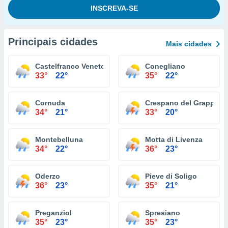
Principais cidades
Mais cidades
Castelfranco Veneto
Conegliano
33°
22°
35°
22°
Cornuda
Crespano del Grappa
34°
21°
33°
20°
Montebelluna
Motta di Livenza
34°
22°
36°
23°
Oderzo
Pieve di Soligo
36°
23°
35°
21°
Preganziol
Spresiano
35°
23°
35°
23°