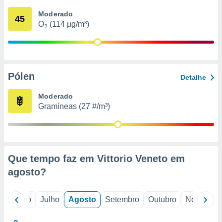
conteúdos.
Moderado
45
O₃ (114 µg/m³)
ção
ão através
de
,
 e
Pólen
Detalhe
dos,
Moderado
publicidade
Gramíneas (27 #/m³)
s, estudos
a e
mento de
ossos 1199
Que tempo faz em Vittorio Veneto em
eiros
agosto
?
o
Junho
Julho
Agosto
Setembro
Outubro
Novembro