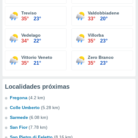
Treviso
Valdobbiadene
35°
23°
33°
20°
Vedelago
Villorba
34°
22°
35°
23°
Vittorio Veneto
Zero Branco
35°
21°
35°
23°
Localidades próximas
Fregona
(4.2 km)
Colle Umberto
(5.28 km)
Sarmede
(6.08 km)
San Fior
(7.78 km)
San Pietro di Feletto
(8.16 km)