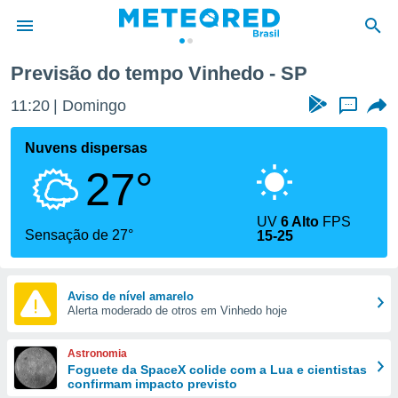
Previsão do tempo Vinhedo - SP
de
11:20
Domingo
...
 da
tempo.com)
Nuvens dispersas
do por
27°
is para
e as
 fornecidas
UV
6 Alto
FPS
 qualidade.
Sensação de 27°
15-25
r a este
s das
opções:
Aviso de nível amarelo
Alerta moderado de otros em Vinhedo hoje
ookies e
 forma
Astronomia
e digital
Foguete da SpaceX colide com a Lua e cientistas
confirmam impacto previsto
da,