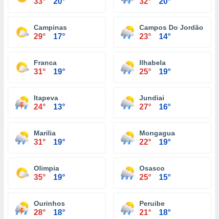
33°
20°
32°
20°
Campinas
Campos Do Jordão
29°
17°
23°
14°
Franca
Ilhabela
31°
19°
25°
19°
Itapeva
Jundiai
24°
13°
27°
16°
Marilia
Mongagua
31°
19°
22°
19°
Olimpia
Osasco
35°
19°
25°
15°
Ourinhos
Peruibe
28°
18°
21°
18°