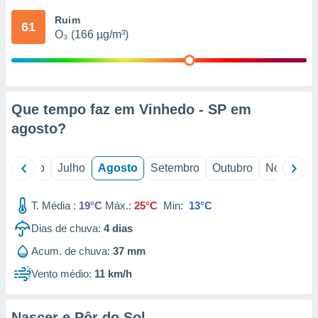
conteúdos.
Ruim
61
O₃ (166 µg/m³)
ção
ão através
de
,
 e
Que tempo faz em Vinhedo - SP em
agosto
?
dos,
publicidade
s, estudos
o
Junho
Julho
Agosto
Setembro
Outubro
Novembro
a e
mento de
T. Média :
19°C
Máx.:
25°C
Min:
13°C
ossos 1199
Dias de chuva:
4
dias
eiros
Acum. de chuva:
37 mm
Vento médio:
11 km/h
Nascer e Pôr do Sol