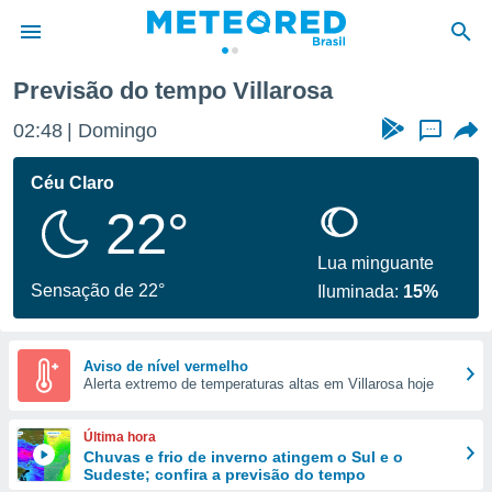
Previsão do tempo Villarosa
de
02:48
Domingo
...
 da
tempo.com)
Céu Claro
do por
22°
is para
e as
 fornecidas
Lua minguante
 qualidade.
Sensação de 22°
Iluminada:
15%
r a este
s das
opções:
Aviso de nível vermelho
Alerta extremo de temperaturas altas em Villarosa hoje
ookies e
 forma
Última hora
e digital
Chuvas e frio de inverno atingem o Sul e o
Sudeste; confira a previsão do tempo
da,