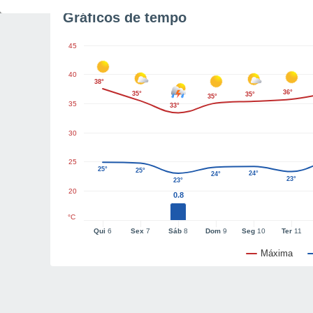
Gráficos de tempo
45
40
38°
36°
35°
35°
35°
35
33°
30
25
25°
25°
24°
24°
23°
23°
20
0.8
°C
Qui
6
Sex
7
Sáb
8
Dom
9
Seg
10
Ter
11
Máxima