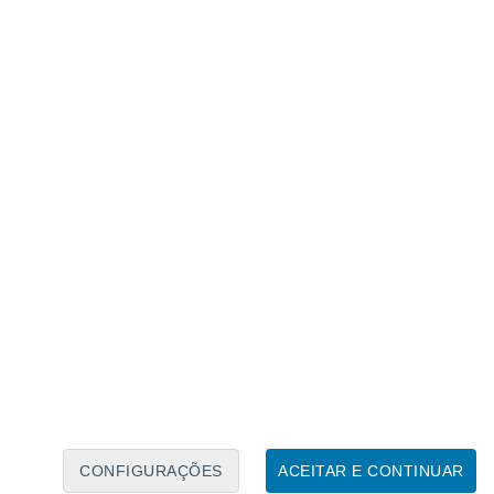
Caléndario Lunar
Seg
Ter
Qua
Qui
Sex
Sáb
Domo
6
7
8
9
10
11
12
13
14
15
16
17
18
19
CONFIGURAÇÕES
ACEITAR E CONTINUAR