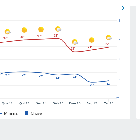
8
38°
38°
37°
37°
6
35°
34°
33°
4
25°
25°
25°
24°
24°
2
22°
21°
mm
Qua
12
Qui
13
Sex
14
Sáb
15
Dom
16
Seg
17
Ter
18
Mínima
Chuva