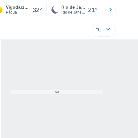
Vigodarzere
Rio de Janeiro
São Paulo
32°
21°
Pádua
Rio de Janeiro
São Paulo
°C