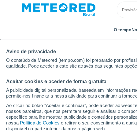
O tempo
No
Aviso de privacidade
O conteúdo da Meteored (tempo.com) foi preparado por profissio
qualidade. Pode aceder a este site através das seguintes opçõe
Aceitar cookies e aceder de forma gratuita
Início
Itália
Província de Pádova
Vigodarzere
A publicidade digital personalizada, baseada em informações r
permite-nos financiar a nossa atividade para continuar a fornec
Previsão do tempo Vig
Ao clicar no botão "Aceitar e continuar", pode aceder ao websit
nossos parceiros, que nos permitem seguir e analisar o compo
09:05
Quinta
específico para lhe mostrar publicidade e conteúdos persona
nossa
Política de Cookies
e retirar o seu consentimento a qua
disponível na parte inferior da nossa página web.
Céu Claro