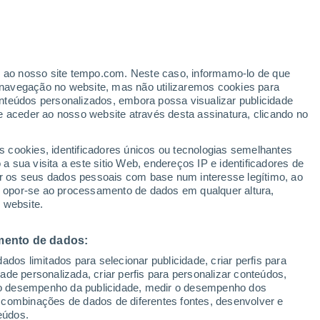
Aviso de nível vermelho
Alerta extremo de temperaturas
altas em Vigodarzere hoje
er ao nosso site tempo.com. Neste caso, informamo-lo de que
h
navegação no website, mas não utilizaremos cookies para
nteúdos personalizados, embora possa visualizar publicidade
e aceder ao nosso website através desta assinatura, clicando no
 e
s cookies, identificadores únicos ou tecnologias semelhantes
 sua visita a este sitio Web, endereços IP e identificadores de
r os seus dados pessoais com base num interesse legítimo, ao
Radar de Chuva
Satélites
Modelos
ou opor-se ao processamento de dados em qualquer altura,
 website.
mento de dados:
omingo
Segunda
Terça
Quarta
dos limitados para selecionar publicidade, criar perfis para
9 Ago.
10 Ago.
11 Ago.
12 Ago.
idade personalizada, criar perfis para personalizar conteúdos,
ir o desempenho da publicidade, medir o desempenho dos
 combinações de dados de diferentes fontes, desenvolver e
eúdos.