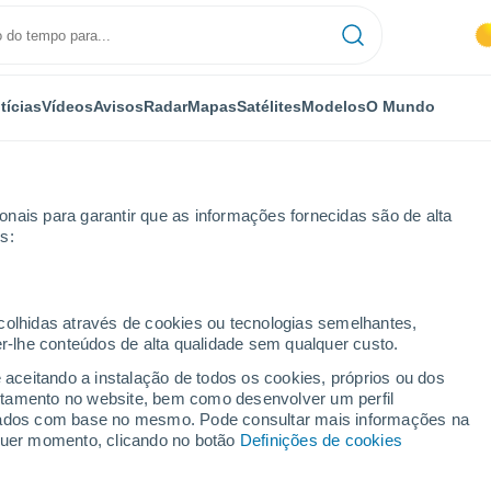
tícias
Vídeos
Avisos
Radar
Mapas
Satélites
Modelos
O Mundo
nais para garantir que as informações fornecidas são de alta
s:
ecolhidas através de cookies ou tecnologias semelhantes,
er-lhe conteúdos de alta qualidade sem qualquer custo.
odarzere
e aceitando a instalação de todos os cookies, próprios ou dos
rtamento no website, bem como desenvolver um perfil
...
lizados com base no mesmo. Pode consultar mais informações na
lquer momento, clicando no botão
Definições de cookies
Por horas
Calor úmido sufocante nas
próximas horas