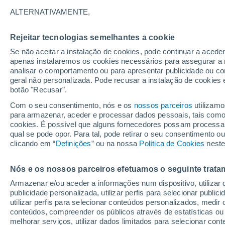
30°
ALTERNATIVAMENTE,
Rejeitar tecnologias semelhantes a cookie
Norte
Se não aceitar a instalação de cookies, pode continuar a aced
Sensação de 34°
2
-
10 km/
apenas instalaremos os cookies necessários para assegurar a 
analisar o comportamento ou para apresentar publicidade ou co
geral não personalizada. Pode recusar a instalação de cookies 
botão "Recusar".
Última hora
Ar polar traz o frio de inverno de volta ao Sul
Com o seu consentimento, nós e os
nossos parceiros
utilizamo
Sudeste; saiba o que esperar
para armazenar, aceder e processar dados pessoais, tais como a
cookies. É possível que alguns fornecedores possam processa
O Tempo 1 - 7 Dias
Atualidade
Mapas de nuvens
qual se pode opor. Para tal, pode retirar o seu consentimento 
clicando em “
Definições
” ou na nossa
Política de Cookies
neste
Nós e os nossos parceiros efetuamos o seguinte trata
Amanhã
Sábado
D
Hoje
Armazenar e/ou aceder a informações num dispositivo, utilizar da
7 Ago.
8 Ago.
6 Ago.
publicidade personalizada, utilizar perfis para selecionar public
utilizar perfis para selecionar conteúdos personalizados, med
conteúdos, compreender os públicos através de estatísticas ou
melhorar serviços, utilizar dados limitados para selecionar cont
30%