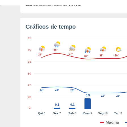
Luz da manhã restante
6h40m
Gráficos de tempo
45
40
38°
37°
37°
36°
36°
36°
35
30
25
24°
24°
24°
0.9
22°
22°
20
0.1
0.1
°C
Qui
6
Sex
7
Sáb
8
Dom
9
Seg
10
Ter
11
Máxima