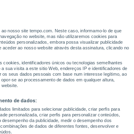
Aviso de nível laranja
Alerta importante de temperaturas
altas em Tigmat hoje
to
er ao nosso site tempo.com. Neste caso, informamo-lo de que
navegação no website, mas não utilizaremos cookies para
nteúdos personalizados, embora possa visualizar publicidade
e aceder ao nosso website através desta assinatura, clicando no
s cookies, identificadores únicos ou tecnologias semelhantes
 sua visita a este sitio Web, endereços IP e identificadores de
r os seus dados pessoais com base num interesse legítimo, ao
adar de Chuva
Satélites
Modelos
ou opor-se ao processamento de dados em qualquer altura,
 website.
mento de dados:
omingo
Segunda
Terça
Quarta
dos limitados para selecionar publicidade, criar perfis para
9 Ago.
10 Ago.
11 Ago.
12 Ago.
idade personalizada, criar perfis para personalizar conteúdos,
ir o desempenho da publicidade, medir o desempenho dos
 combinações de dados de diferentes fontes, desenvolver e
eúdos.
70%