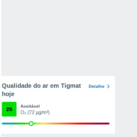
Qualidade do ar em Tigmat
Detalhe
hoje
Aceitável
29
O₃ (72 µg/m³)