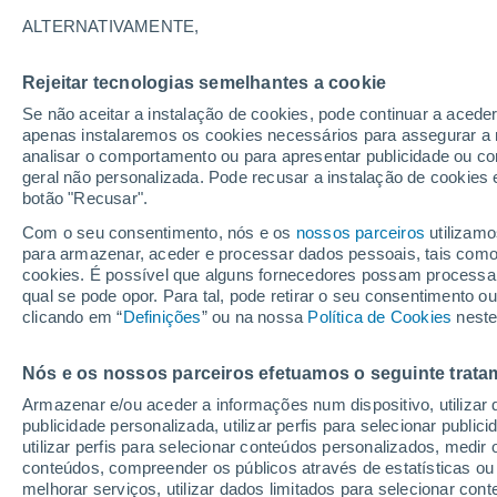
36°
ALTERNATIVAMENTE,
Rejeitar tecnologias semelhantes a cookie
UV
10 Mui
elevado!
Se não aceitar a instalação de cookies, pode continuar a aced
Sensação de 34°
FPS
25-50
apenas instalaremos os cookies necessários para assegurar a 
analisar o comportamento ou para apresentar publicidade ou co
geral não personalizada. Pode recusar a instalação de cookies 
botão "Recusar".
Última hora
Ciclone bomba se forma nas próximas horas;
Com o seu consentimento, nós e os
nossos parceiros
utilizamo
entenda os riscos para o Sudeste
para armazenar, aceder e processar dados pessoais, tais como a
cookies. É possível que alguns fornecedores possam processa
O Tempo 1 - 7 Dias
Atualidade
Mapas de chuva
R
qual se pode opor. Para tal, pode retirar o seu consentimento 
clicando em “
Definições
” ou na nossa
Política de Cookies
neste
Nós e os nossos parceiros efetuamos o seguinte trata
Amanhã
Sábado
D
Hoje
Armazenar e/ou aceder a informações num dispositivo, utilizar da
7 Ago.
8 Ago.
6 Ago.
publicidade personalizada, utilizar perfis para selecionar public
utilizar perfis para selecionar conteúdos personalizados, med
conteúdos, compreender os públicos através de estatísticas ou
melhorar serviços, utilizar dados limitados para selecionar cont
30%
50%