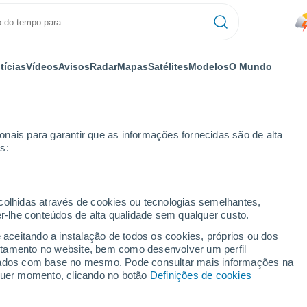
tícias
Vídeos
Avisos
Radar
Mapas
Satélites
Modelos
O Mundo
nais para garantir que as informações fornecidas são de alta
s:
ecolhidas através de cookies ou tecnologias semelhantes,
er-lhe conteúdos de alta qualidade sem qualquer custo.
mat
e aceitando a instalação de todos os cookies, próprios ou dos
rtamento no website, bem como desenvolver um perfil
...
lizados com base no mesmo. Pode consultar mais informações na
lquer momento, clicando no botão
Definições de cookies
Por horas
Trovoada seca nas próximas
horas