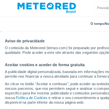
O tempo
No
Aviso de privacidade
O conteúdo da Meteored (tempo.com) foi preparado por profissio
qualidade. Pode aceder a este site através das seguintes opçõe
Aceitar cookies e aceder de forma gratuita
Início
Marrocos
Tadla-Azilal
Tigmat
A publicidade digital personalizada, baseada em informações r
permite-nos financiar a nossa atividade para continuar a fornec
Previsão do tempo Tig
Ao clicar no botão "Aceitar e continuar", pode aceder ao websit
nossos parceiros, que nos permitem seguir e analisar o compo
14:04
Quinta
específico para lhe mostrar publicidade e conteúdos persona
nossa
Política de Cookies
e retirar o seu consentimento a qua
disponível na parte inferior da nossa página web.
Neblina de poeira