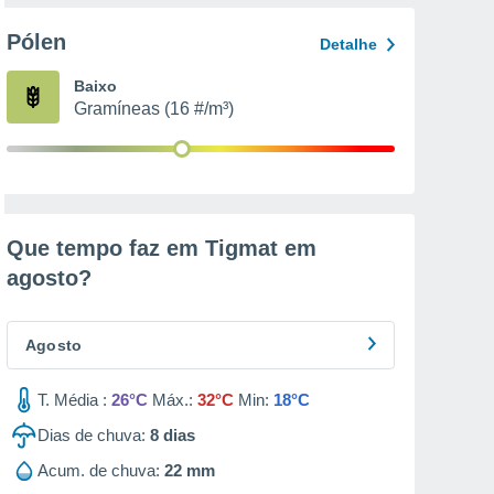
Pólen
Detalhe
Baixo
Gramíneas (16 #/m³)
Que tempo faz em Tigmat em
agosto
?
Agosto
T. Média :
26°C
Máx.:
32°C
Min:
18°C
Dias de chuva:
8
dias
Acum. de chuva:
22 mm