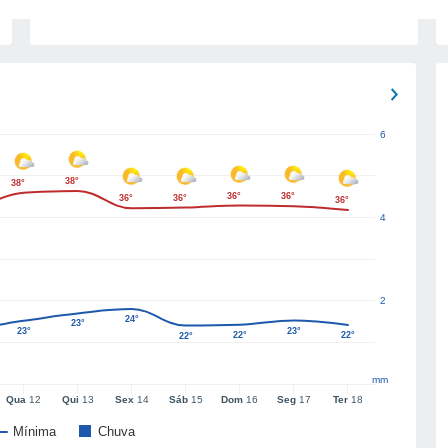
6
38°
38°
36°
36°
36°
36°
36°
4
2
24°
23°
23°
23°
22°
22°
22°
mm
Qua
12
Qui
13
Sex
14
Sáb
15
Dom
16
Seg
17
Ter
18
Mínima
Chuva