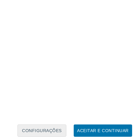
Caléndario Lunar
Seg
Ter
Qua
Qui
Sex
Sáb
Domo
6
7
8
9
10
11
12
13
14
15
16
17
18
19
CONFIGURAÇÕES
ACEITAR E CONTINUAR