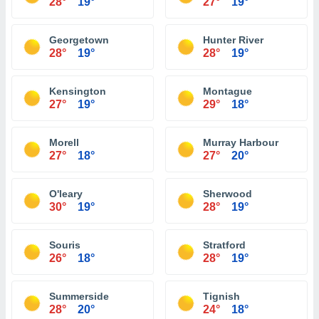
28°
19°
27°
19°
Georgetown
Hunter River
28°
19°
28°
19°
Kensington
Montague
27°
19°
29°
18°
Morell
Murray Harbour
27°
18°
27°
20°
O'leary
Sherwood
30°
19°
28°
19°
Souris
Stratford
26°
18°
28°
19°
Summerside
Tignish
28°
20°
24°
18°