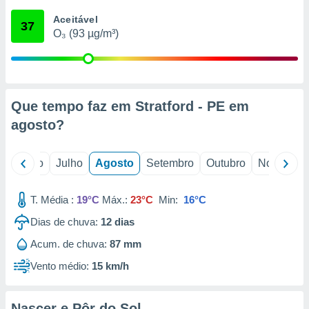
conteúdos.
Aceitável
37
O₃ (93 µg/m³)
ção
ão através
de
,
 e
Que tempo faz em Stratford - PE em
agosto
?
dos,
publicidade
s, estudos
o
Junho
Julho
Agosto
Setembro
Outubro
Novembro
a e
mento de
T. Média :
19°C
Máx.:
23°C
Min:
16°C
ossos 1199
Dias de chuva:
12
dias
eiros
Acum. de chuva:
87 mm
Vento médio:
15 km/h
Nascer e Pôr do Sol