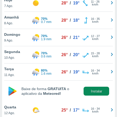
para lhe
11
-
26
28°
/
19°
km/h
7 Ago.
licidade e
ados com
Amanhã
70%
16
-
35
28°
/
18°
esmo. Pode
0.7 mm
km/h
8 Ago.
ais
s na nossa
Domingo
70%
12
-
27
 Cookies
e
26°
/
21°
1.9 mm
km/h
9 Ago.
u
nto a
omento,
Segunda
70%
15
-
28
26°
/
20°
 botão
0.6 mm
km/h
10 Ago.
de cookies
na parte
Terça
80%
16
-
34
nossa
26°
/
19°
1.6 mm
km/h
11 Ago.
.
IVAMENTE,
Baixe de forma
GRATUITA
o
Instalar
aplicativo da
Meteored!
as
tes a
Quarta
16
-
34
25°
/
17°
km/h
12 Ago.