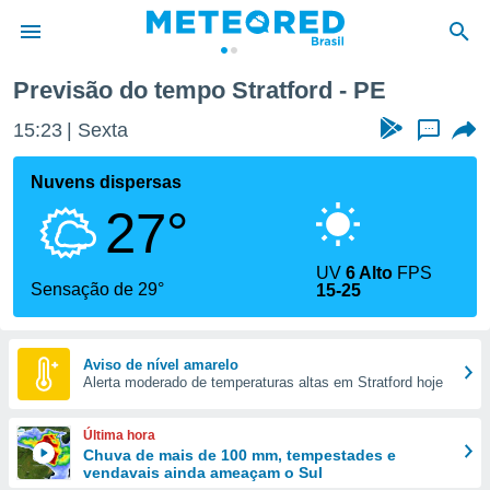
Previsão do tempo Stratford - PE
de
15:23
Sexta
...
 da
tempo.com)
Nuvens dispersas
do por
27°
is para
e as
 fornecidas
UV
6 Alto
FPS
 qualidade.
Sensação de 29°
15-25
r a este
s das
opções:
Aviso de nível amarelo
Alerta moderado de temperaturas altas em Stratford hoje
ookies e
 forma
Última hora
e digital
Chuva de mais de 100 mm, tempestades e
vendavais ainda ameaçam o Sul
da,