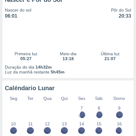
Nascer do sol
Pôr do Sol
06:01
20:33
Primeira luz
Meio-dia
Última luz
05:27
13:18
21:07
Duração do dia
14h32m
Luz da manhã restante
5h45m
Caléndario Lunar
Seg
Ter
Qua
Qui
Sex
Sáb
Domo
7
8
9
10
11
12
13
14
15
16