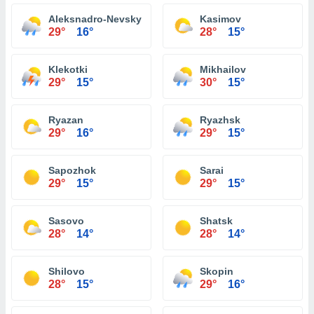
Aleksnadro-Nevsky
Kasimov
29°
16°
28°
15°
Klekotki
Mikhailov
29°
15°
30°
15°
Ryazan
Ryazhsk
29°
16°
29°
15°
Sapozhok
Sarai
29°
15°
29°
15°
Sasovo
Shatsk
28°
14°
28°
14°
Shilovo
Skopin
28°
15°
29°
16°