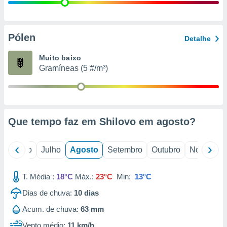
conteúdos.
ção
Pólen
Detalhe
ão através
de
Muito baixo
,
Gramíneas (5 #/m³)
 e
dos,
publicidade
s, estudos
Que tempo faz em Shilovo em
agosto
?
a e
mento de
o
Junho
Julho
Agosto
Setembro
Outubro
Novembro
ossos 1199
eiros
T. Média :
18°C
Máx.:
23°C
Min:
13°C
Dias de chuva:
10
dias
Acum. de chuva:
63 mm
Vento médio:
11 km/h