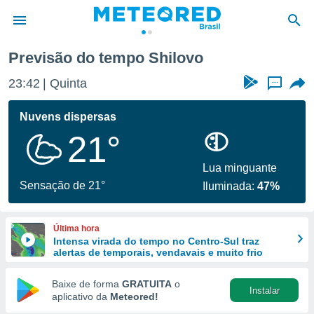
Previsão do tempo Shilovo
de
23:42
Quinta
...
 da
tempo.com)
Nuvens dispersas
do por
21°
is para
e as
 fornecidas
Lua minguante
 qualidade.
Sensação de 21°
Iluminada:
47%
r a este
s das
opções:
Última hora
Intensa virada do tempo no Centro-Sul traz
ookies e
alertas de temporais, vendavais e muito frio
 forma
Baixe de forma
GRATUITA
o
Instalar
e digital
aplicativo da
Meteored!
da,