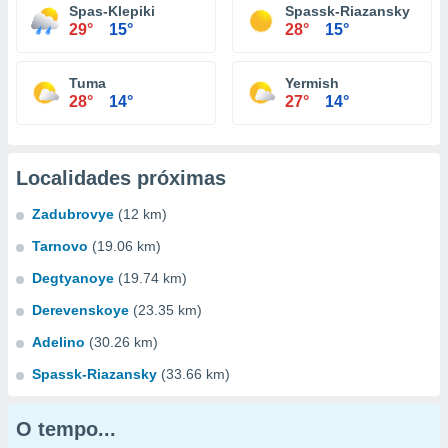
Spas-Klepiki
Spassk-Riazansky
29°
15°
28°
15°
Tuma
Yermish
28°
14°
27°
14°
Localidades próximas
Zadubrovye
(12 km)
Tarnovo
(19.06 km)
Degtyanoye
(19.74 km)
Derevenskoye
(23.35 km)
Adelino
(30.26 km)
Spassk-Riazansky
(33.66 km)
O tempo...