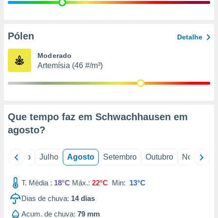
conteúdos.
ção
Pólen
Detalhe
ão através
de
Moderado
,
Artemísia (46 #/m³)
 e
dos,
publicidade
s, estudos
Que tempo faz em Schwachhausen em
a e
mento de
agosto
?
ossos 1199
o
Junho
Julho
Agosto
Setembro
Outubro
Novembro
eiros
T. Média :
18°C
Máx.:
22°C
Min:
13°C
Dias de chuva:
14
dias
Acum. de chuva:
79 mm