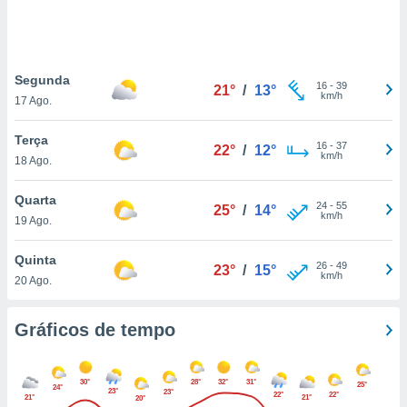
ite através
atura,
 botão
Segunda
16
-
39
21°
/
13°
km/h
17 Ago.
nto, nós e
arceiros
Terça
cookies,
16
-
37
22°
/
12°
km/h
18 Ago.
ores únicos
ias
s para
Quarta
24
-
55
25°
/
14°
 aceder e
km/h
19 Ago.
dados
ais como a
Quinta
 este sitio
26
-
49
23°
/
15°
km/h
20 Ago.
eços IP e
ores de
possível
Gráficos de tempo
es possam
os seus
30°
28°
32°
31°
oais com
25°
24°
23°
23°
22°
22°
21°
21°
20°
nteresse