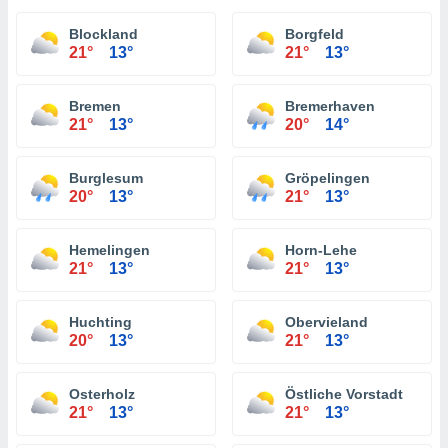
Blockland
Borgfeld
21°
13°
21°
13°
Bremen
Bremerhaven
21°
13°
20°
14°
Burglesum
Gröpelingen
20°
13°
21°
13°
Hemelingen
Horn-Lehe
21°
13°
21°
13°
Huchting
Obervieland
20°
13°
21°
13°
Osterholz
Östliche Vorstadt
21°
13°
21°
13°