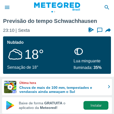
en
Previsão do tempo Schwachhausen
de
23:10
Sexta
...
 da
tempo.com)
Nublado
do por
18°
is para
e as
 fornecidas
Lua minguante
 qualidade.
Sensação de 18°
Iluminada:
35%
r a este
s das
opções:
Última hora
Chuva de mais de 100 mm, tempestades e
ookies e
vendavais ainda ameaçam o Sul
 forma
Baixe de forma
GRATUITA
o
Instalar
e digital
aplicativo da
Meteored!
da,