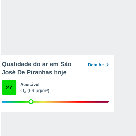
Qualidade do ar em São
Detalhe
José De Piranhas hoje
Aceitável
27
O₃ (69 µg/m³)