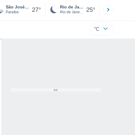
São José De Piranhas
Rio de Janeiro
São Paulo
27°
25°
Paraíba
Rio de Janeiro
São Paulo
°C