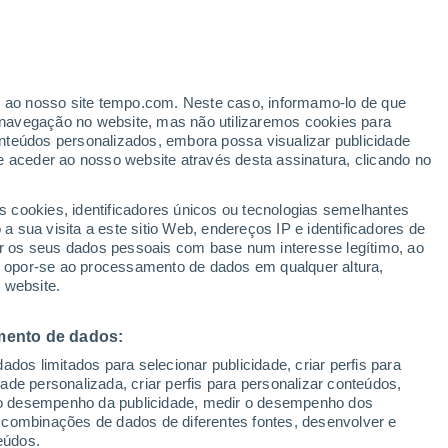
Aviso de nível amarelo
Alerta moderado de outros em São
José De Piranhas hoje
ante
er ao nosso site tempo.com. Neste caso, informamo-lo de que
:
55%
navegação no website, mas não utilizaremos cookies para
nteúdos personalizados, embora possa visualizar publicidade
e aceder ao nosso website através desta assinatura, clicando no
 e
s cookies, identificadores únicos ou tecnologias semelhantes
 sua visita a este sitio Web, endereços IP e identificadores de
r os seus dados pessoais com base num interesse legítimo, ao
Radar de Chuva
Satélites
Modelos
ou opor-se ao processamento de dados em qualquer altura,
 website.
mento de dados:
Sábado
Domingo
Segunda
Terça
dos limitados para selecionar publicidade, criar perfis para
8 Ago.
9 Ago.
10 Ago.
11 Ago.
idade personalizada, criar perfis para personalizar conteúdos,
ir o desempenho da publicidade, medir o desempenho dos
 combinações de dados de diferentes fontes, desenvolver e
eúdos.