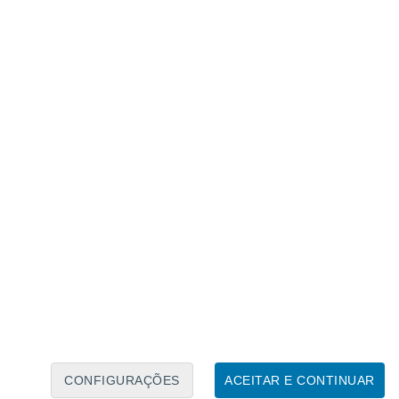
Caléndario Lunar
Seg
Ter
Qua
Qui
Sex
Sáb
Domo
5
6
7
8
9
10
11
12
13
14
15
16
17
18
CONFIGURAÇÕES
ACEITAR E CONTINUAR