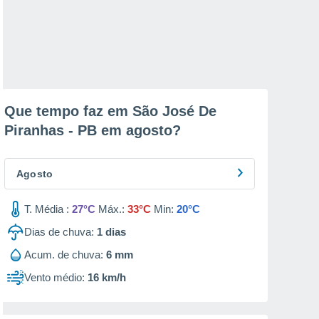
Que tempo faz em São José De
Piranhas - PB em
agosto
?
Agosto
T. Média :
27°C
Máx.:
33°C
Min:
20°C
Dias de chuva:
1
dias
Acum. de chuva:
6 mm
Vento médio:
16 km/h