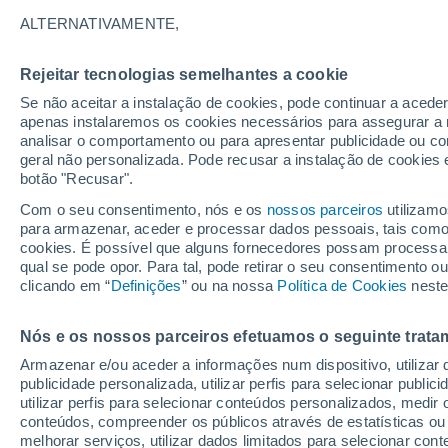
28°
ALTERNATIVAMENTE,
Rejeitar tecnologias semelhantes a cookie
Lua mingu
Se não aceitar a instalação de cookies, pode continuar a aced
Iluminada
Sensação de 28°
apenas instalaremos os cookies necessários para assegurar a 
analisar o comportamento ou para apresentar publicidade ou co
geral não personalizada. Pode recusar a instalação de cookies 
botão "Recusar".
Última hora
Ar polar traz o frio de inverno de volta ao Sul
Com o seu consentimento, nós e os
nossos parceiros
utilizamo
Sudeste; saiba o que esperar
para armazenar, aceder e processar dados pessoais, tais como a
cookies. É possível que alguns fornecedores possam processa
O Tempo 1 - 7 Dias
Atualidade
Mapas de nuvens
qual se pode opor. Para tal, pode retirar o seu consentimento 
clicando em “
Definições
” ou na nossa
Política de Cookies
neste
Nós e os nossos parceiros efetuamos o seguinte trata
Amanhã
Sexta
Hoje
Armazenar e/ou aceder a informações num dispositivo, utilizar da
6 Ago.
7 Ago.
5 Ago.
publicidade personalizada, utilizar perfis para selecionar public
utilizar perfis para selecionar conteúdos personalizados, med
conteúdos, compreender os públicos através de estatísticas ou
melhorar serviços, utilizar dados limitados para selecionar cont