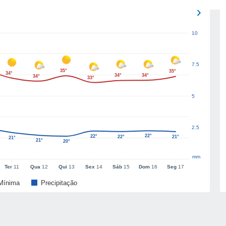
10
7.5
35°
35°
34°
34°
34°
34°
33°
5
2.5
22°
22°
22°
21°
21°
21°
20°
mm
Ter
11
Qua
12
Qui
13
Sex
14
Sáb
15
Dom
16
Seg
17
Mínima
Precipitação