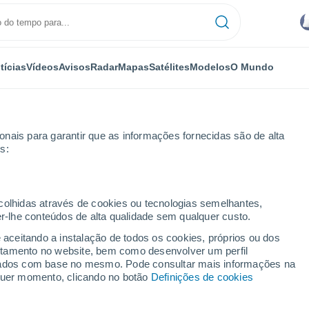
tícias
Vídeos
Avisos
Radar
Mapas
Satélites
Modelos
O Mundo
nais para garantir que as informações fornecidas são de alta
s:
ecolhidas através de cookies ou tecnologias semelhantes,
er-lhe conteúdos de alta qualidade sem qualquer custo.
 José De Piranhas - PB
e aceitando a instalação de todos os cookies, próprios ou dos
rtamento no website, bem como desenvolver um perfil
...
lizados com base no mesmo. Pode consultar mais informações na
lquer momento, clicando no botão
Definições de cookies
Por horas
Intervalos nublados nas
próximas horas