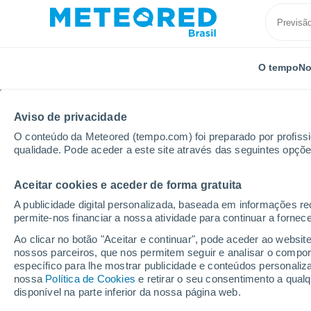
O tempo
No
Aviso de privacidade
O conteúdo da Meteored (tempo.com) foi preparado por profissio
qualidade. Pode aceder a este site através das seguintes opçõe
Aceitar cookies e aceder de forma gratuita
Início
Paraíba
São José De Piranhas
A publicidade digital personalizada, baseada em informações r
permite-nos financiar a nossa atividade para continuar a fornec
Previsão do tempo São
Ao clicar no botão "Aceitar e continuar", pode aceder ao websit
nossos parceiros, que nos permitem seguir e analisar o compo
20:17
Quarta
específico para lhe mostrar publicidade e conteúdos persona
nossa
Política de Cookies
e retirar o seu consentimento a qua
disponível na parte inferior da nossa página web.
Céu Claro