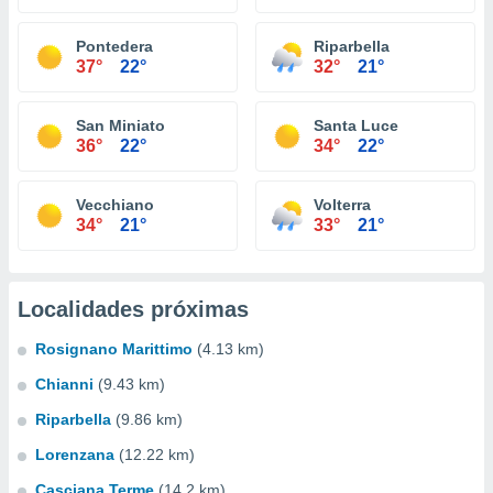
Pontedera
Riparbella
37°
22°
32°
21°
San Miniato
Santa Luce
36°
22°
34°
22°
Vecchiano
Volterra
34°
21°
33°
21°
Localidades próximas
Rosignano Marittimo
(4.13 km)
Chianni
(9.43 km)
Riparbella
(9.86 km)
Lorenzana
(12.22 km)
Casciana Terme
(14.2 km)