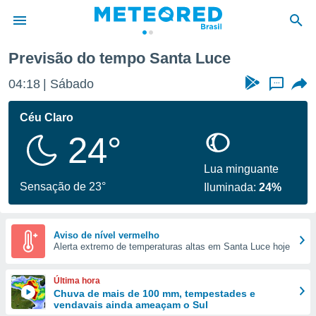
Previsão do tempo Santa Luce
de
04:18
Sábado
...
 da
tempo.com)
Céu Claro
do por
24°
is para
e as
 fornecidas
Lua minguante
 qualidade.
Sensação de 23°
Iluminada:
24%
r a este
s das
opções:
Aviso de nível vermelho
Alerta extremo de temperaturas altas em Santa Luce hoje
ookies e
 forma
Última hora
e digital
Chuva de mais de 100 mm, tempestades e
vendavais ainda ameaçam o Sul
da,