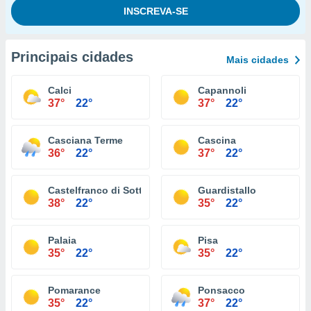
Principais cidades
Mais cidades
Calci
Capannoli
37°
22°
37°
22°
Casciana Terme
Cascina
36°
22°
37°
22°
Castelfranco di Sotto
Guardistallo
38°
22°
35°
22°
Palaia
Pisa
35°
22°
35°
22°
Pomarance
Ponsacco
35°
22°
37°
22°