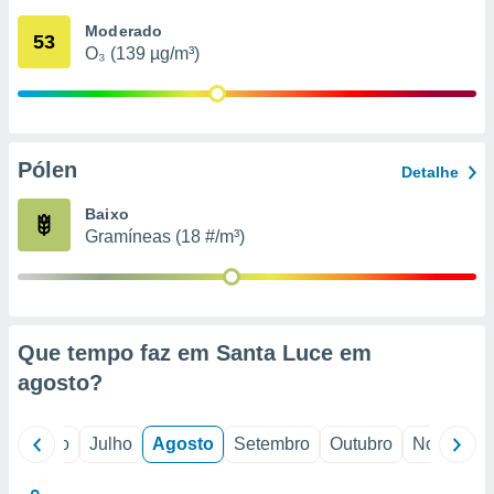
conteúdos.
Moderado
53
O₃ (139 µg/m³)
ção
ão através
de
,
 e
Pólen
Detalhe
dos,
Baixo
publicidade
Gramíneas (18 #/m³)
s, estudos
a e
mento de
ossos 1199
Que tempo faz em Santa Luce em
eiros
agosto
?
o
Junho
Julho
Agosto
Setembro
Outubro
Novembro