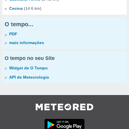
Cecina
(14.6 km)
O tempo...
PDF
mais informações
O tempo no seu Site
Widget de O Tempo
API de Meteorologia