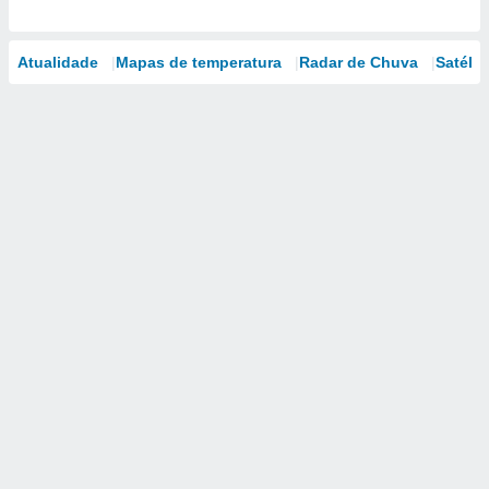
Atualidade
Mapas de temperatura
Radar de Chuva
Satélit