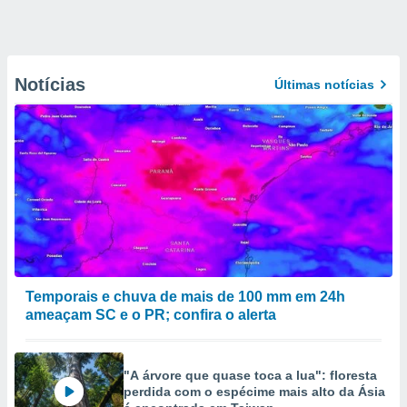
Notícias
Últimas notícias
Temporais e chuva de mais de 100 mm em 24h
ameaçam SC e o PR; confira o alerta
"A árvore que quase toca a lua": floresta
perdida com o espécime mais alto da Ásia