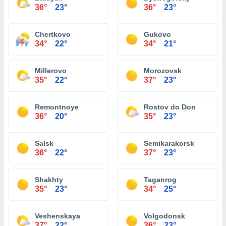
36°
23°
36°
23°
Chertkovo
Gukovo
34°
22°
34°
21°
Millerovo
Morozovsk
35°
22°
37°
23°
Remontnoye
Rostov do Don
36°
20°
35°
23°
Salsk
Semikarakorsk
36°
22°
37°
23°
Shakhty
Taganrog
35°
23°
34°
25°
Veshenskaya
Volgodonsk
37°
22°
36°
23°