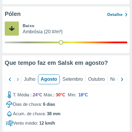
conteúdos.
Pólen
Detalhe
ção
Baixo
ão através
Ambrósia (20 #/m³)
de
,
 e
dos,
publicidade
Que tempo faz em Salsk em
agosto
?
s, estudos
a e
mento de
o
Junho
Julho
Agosto
Setembro
Outubro
Novembro
ossos 1199
T. Média :
24°C
Máx.:
30°C
Min:
18°C
eiros
Dias de chuva:
6
dias
Acum. de chuva:
38 mm
Vento médio:
12 km/h