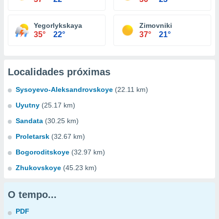
Yegorlykskaya
Zimovniki
35°
22°
37°
21°
Localidades próximas
Sysoyevo-Aleksandrovskoye
(22.11 km)
Uyutny
(25.17 km)
Sandata
(30.25 km)
Proletarsk
(32.67 km)
Bogoroditskoye
(32.97 km)
Zhukovskoye
(45.23 km)
O tempo...
PDF