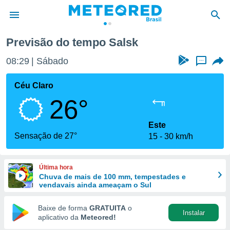
Previsão do tempo Salsk
de
08:29
Sábado
...
 da
tempo.com)
Céu Claro
do por
26°
is para
e as
 fornecidas
Este
 qualidade.
Sensação de 27°
15
30 km/h
r a este
s das
opções:
Última hora
Chuva de mais de 100 mm, tempestades e
ookies e
vendavais ainda ameaçam o Sul
 forma
Baixe de forma
GRATUITA
o
Instalar
e digital
aplicativo da
Meteored!
da,