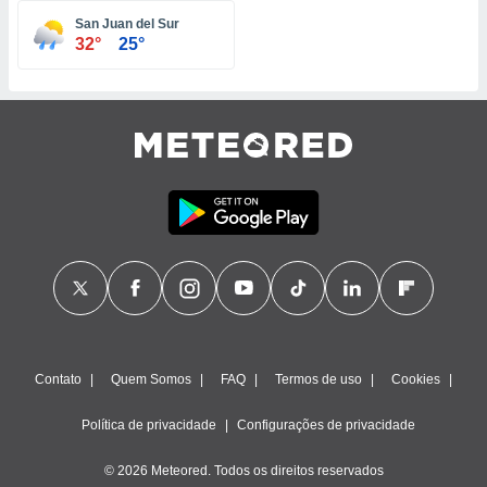
 para
San Juan del Sur
32°
25°
a, utilizar
selecionar
a, criar
personalizar
tilizar
selecionar
dos, medir
nho da
, medir o
o dos
r os
ravés de
s ou
Contato
Quem Somos
FAQ
Termos de uso
Cookies
s de dados
es fontes,
Política de privacidade
Configurações de privacidade
 e melhorar
ilizar dados
ara
© 2026 Meteored. Todos os direitos reservados