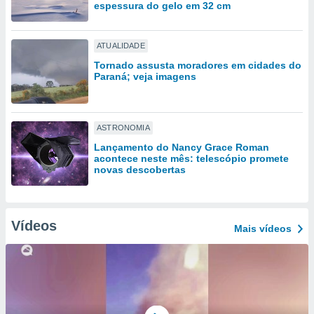
tar a
espessura do gelo em 32 cm
de cookies,
uar a
osso site
ATUALIDADE
 Neste
Tornado assusta moradores em cidades do
mamo-lo de
Paraná; veja imagens
s os
cessários
rar a
ASTRONOMIA
no website,
Lançamento do Nancy Grace Roman
ilizaremos
acontece neste mês: telescópio promete
a analisar o
novas descobertas
nto ou
ntar
 ou
Vídeos
Mais vídeos
dos,
ssa
ublicidade
ada. Pode
nstalação de
ceder ao