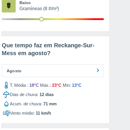
Baixo
Gramíneas (8 #/m³)
Que tempo faz em Reckange-Sur-
Mess em
agosto
?
Agosto
T. Média :
18°C
Máx.:
23°C
Min:
13°C
Dias de chuva:
12
dias
Acum. de chuva:
71 mm
Vento médio:
11 km/h