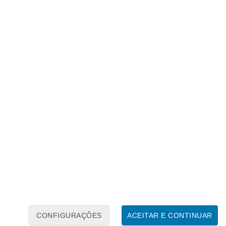
Caléndario Lunar
Seg
Ter
Qua
Qui
Sex
Sáb
Domo
7
8
9
10
11
12
13
14
15
16
17
18
19
20
CONFIGURAÇÕES
ACEITAR E CONTINUAR