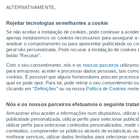
23°
ALTERNATIVAMENTE,
Rejeitar tecnologias semelhantes a cookie
Nordeste
Se não aceitar a instalação de cookies, pode continuar a aced
Sensação de 25°
9
-
21 km/
apenas instalaremos os cookies necessários para assegurar a 
analisar o comportamento ou para apresentar publicidade ou co
geral não personalizada. Pode recusar a instalação de cookies 
botão "Recusar".
Última hora
Intensa virada do tempo no Centro-Sul traz al
Com o seu consentimento, nós e os
nossos parceiros
utilizamo
de temporais, vendavais e muito frio
para armazenar, aceder e processar dados pessoais, tais como a
cookies. É possível que alguns fornecedores possam processa
O Tempo 1 - 7 Dias
Atualidade
Mapas de temperat
qual se pode opor. Para tal, pode retirar o seu consentimento 
clicando em “
Definições
” ou na nossa
Política de Cookies
neste
Nós e os nossos parceiros efetuamos o seguinte trata
Amanhã
Domingo
S
Hoje
Armazenar e/ou aceder a informações num dispositivo, utilizar da
8 Ago.
9 Ago.
7 Ago.
publicidade personalizada, utilizar perfis para selecionar public
utilizar perfis para selecionar conteúdos personalizados, med
conteúdos, compreender os públicos através de estatísticas ou
melhorar serviços, utilizar dados limitados para selecionar cont