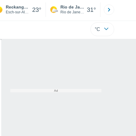
Reckange-sur-Mess
Rio de Janeiro
São Paulo
23°
31°
Esch-sur-Alzette
Rio de Janeiro
São Paulo
°C