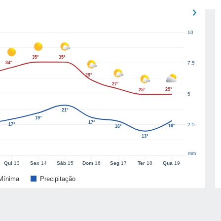
10
35°
35°
34°
7.5
29°
27°
25°
25°
5
21°
19°
17°
17°
2.5
16°
16°
13°
mm
Qui
13
Sex
14
Sáb
15
Dom
16
Seg
17
Ter
18
Qua
19
Mínima
Precipitação