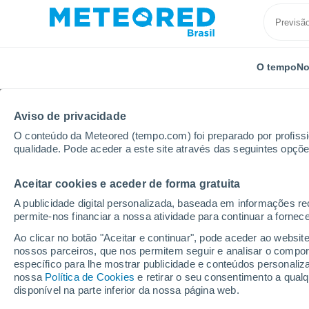
O tempo
No
Aviso de privacidade
O conteúdo da Meteored (tempo.com) foi preparado por profissio
qualidade. Pode aceder a este site através das seguintes opçõe
Aceitar cookies e aceder de forma gratuita
Início
Luxemburgo
Distrito de Luxemburgo
Rec
A publicidade digital personalizada, baseada em informações r
permite-nos financiar a nossa atividade para continuar a fornec
Previsão do tempo Re
Ao clicar no botão "Aceitar e continuar", pode aceder ao websit
nossos parceiros, que nos permitem seguir e analisar o compo
18:36
Sexta
específico para lhe mostrar publicidade e conteúdos persona
nossa
Política de Cookies
e retirar o seu consentimento a qua
disponível na parte inferior da nossa página web.
Céu Claro