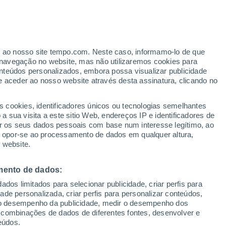
er ao nosso site tempo.com. Neste caso, informamo-lo de que
h
navegação no website, mas não utilizaremos cookies para
nteúdos personalizados, embora possa visualizar publicidade
e aceder ao nosso website através desta assinatura, clicando no
ertas
s cookies, identificadores únicos ou tecnologias semelhantes
 sua visita a este sitio Web, endereços IP e identificadores de
r os seus dados pessoais com base num interesse legítimo, ao
ura
Radar de Chuva
Satélites
Modelos
ou opor-se ao processamento de dados em qualquer altura,
 website.
mento de dados:
egunda
Terça
Quarta
Quinta
dos limitados para selecionar publicidade, criar perfis para
10 Ago.
11 Ago.
12 Ago.
13 Ago.
idade personalizada, criar perfis para personalizar conteúdos,
ir o desempenho da publicidade, medir o desempenho dos
 combinações de dados de diferentes fontes, desenvolver e
eúdos.