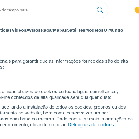
tícias
Vídeos
Avisos
Radar
Mapas
Satélites
Modelos
O Mundo
nais para garantir que as informações fornecidas são de alta
s:
kange-Sur-Mess
ecolhidas através de cookies ou tecnologias semelhantes,
er-lhe conteúdos de alta qualidade sem qualquer custo.
ckange-Sur-Mess
e aceitando a instalação de todos os cookies, próprios ou dos
rtamento no website, bem como desenvolver um perfil
...
lizados com base no mesmo. Pode consultar mais informações na
lquer momento, clicando no botão
Definições de cookies
Por horas
Céu limpo nas próximas horas