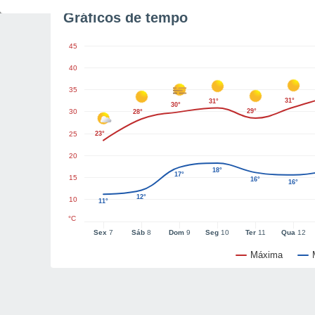
Gráficos de tempo
45
40
35
31°
31°
30°
30
29°
28°
25
23°
20
18°
17°
15
16°
16°
12°
10
11°
°C
Sex
7
Sáb
8
Dom
9
Seg
10
Ter
11
Qua
12
Máxima