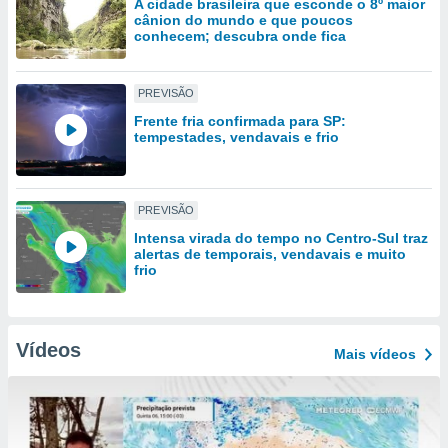
A cidade brasileira que esconde o 8º maior
tar a
cânion do mundo e que poucos
de cookies,
conhecem; descubra onde fica
uar a
osso site
 Neste
PREVISÃO
mamo-lo de
Frente fria confirmada para SP:
tempestades, vendavais e frio
s os
cessários
rar a
no website,
PREVISÃO
ilizaremos
a analisar o
Intensa virada do tempo no Centro-Sul traz
nto ou
alertas de temporais, vendavais e muito
frio
ntar
 ou
dos,
Vídeos
ssa
Mais vídeos
ublicidade
ada. Pode
nstalação de
ceder ao