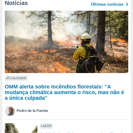
para lhe
Notícias
Últimas notícias
licidade e
ados com
esmo. Pode
ais
s na nossa
 Cookies
e
u
nto a
omento,
 botão
de cookies
na parte
ATUALIDADE
nossa
OMM alerta sobre incêndios florestais: "A
.
mudança climática aumenta o risco, mas não é
a única culpada"
IVAMENTE,
Pedro de la Fuente
as
tes a
LAZER