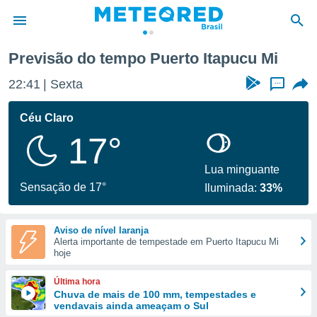
cu Mi
Previsão do tempo Puerto Itapucu Mi
de
22:41
Sexta
...
 da
tempo.com)
Céu Claro
do por
17°
is para
e as
 fornecidas
Lua minguante
 qualidade.
Sensação de 17°
Iluminada:
33%
r a este
s das
opções:
Aviso de nível laranja
Alerta importante de tempestade em Puerto Itapucu Mi
ookies e
hoje
 forma
Última hora
e digital
Chuva de mais de 100 mm, tempestades e
vendavais ainda ameaçam o Sul
da,