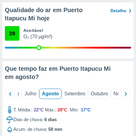
conteúdos.
Qualidade do ar em Puerto
Detalhe
ção
Itapucu Mi hoje
ão através
Aceitável
28
de
O₃ (70 µg/m³)
,
 e
dos,
publicidade
s, estudos
Que tempo faz em Puerto Itapucu Mi
a e
em
agosto
?
mento de
o
Junho
Julho
Agosto
Setembro
Outubro
Novembro
ossos 1199
eiros
T. Média :
22°C
Máx.:
28°C
Min:
17°C
Dias de chuva:
6
dias
Acum. de chuva:
58 mm