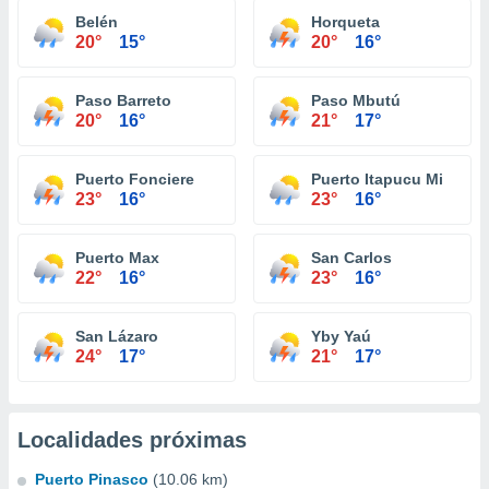
Belén
Horqueta
20°
15°
20°
16°
Paso Barreto
Paso Mbutú
20°
16°
21°
17°
Puerto Fonciere
Puerto Itapucu Mi
23°
16°
23°
16°
Puerto Max
San Carlos
22°
16°
23°
16°
San Lázaro
Yby Yaú
24°
17°
21°
17°
Localidades próximas
Puerto Pinasco
(10.06 km)