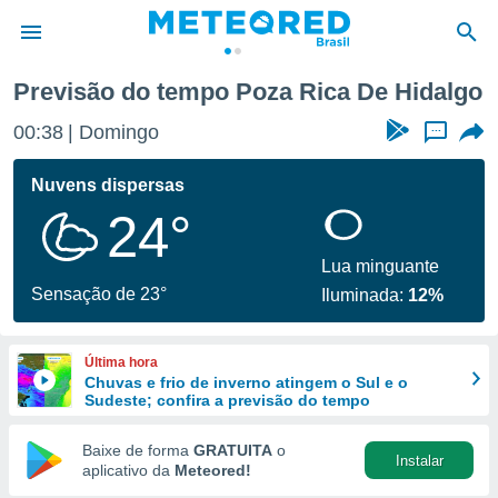
Previsão do tempo Poza Rica De Hidalgo
de
00:38
Domingo
...
 da
tempo.com)
Nuvens dispersas
do por
24°
is para
e as
 fornecidas
Lua minguante
 qualidade.
Sensação de 23°
Iluminada:
12%
r a este
s das
opções:
Última hora
Chuvas e frio de inverno atingem o Sul e o
ookies e
Sudeste; confira a previsão do tempo
 forma
Baixe de forma
GRATUITA
o
Instalar
e digital
aplicativo da
Meteored!
da,