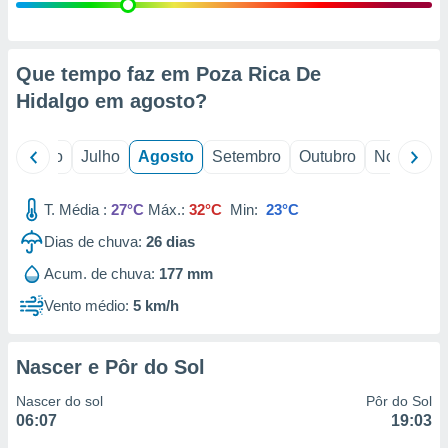
conteúdos.
ção
Que tempo faz em Poza Rica De
ão através
Hidalgo em
agosto
?
de
,
 e
o
Junho
Julho
Agosto
Setembro
Outubro
Novembro
dos,
publicidade
T. Média :
27°C
Máx.:
32°C
Min:
23°C
s, estudos
Dias de chuva:
26
dias
a e
mento de
Acum. de chuva:
177 mm
Vento médio:
5 km/h
ossos 1199
eiros
Nascer e Pôr do Sol
Nascer do sol
Pôr do Sol
06:07
19:03