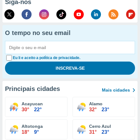
Siga-nos
O tempo no seu email
Eu li e aceito a política de privacidade.
Principais cidades
Mais cidades
Acayucan
Alamo
30°
22°
32°
23°
Altotonga
Cerro Azul
18°
9°
31°
23°