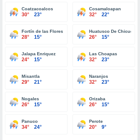
Coatzacoalcos
Cosamaloapan
30°
23°
32°
22°
Fortín de las Flores
Huatusco De Chicuellar
28°
15°
26°
15°
Jalapa Enriquez
Las Choapas
24°
15°
32°
23°
Misantla
Naranjos
29°
21°
32°
23°
Nogales
Orizaba
26°
15°
26°
15°
Panuco
Perote
34°
24°
20°
9°