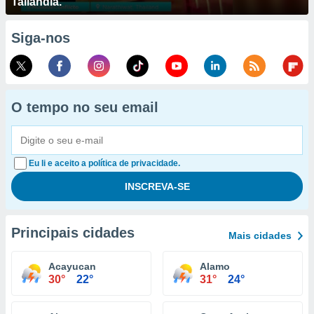
Tailândia.
Siga-nos
O tempo no seu email
Eu li e aceito a política de privacidade.
Principais cidades
Mais cidades
Acayucan
Alamo
30°
22°
31°
24°