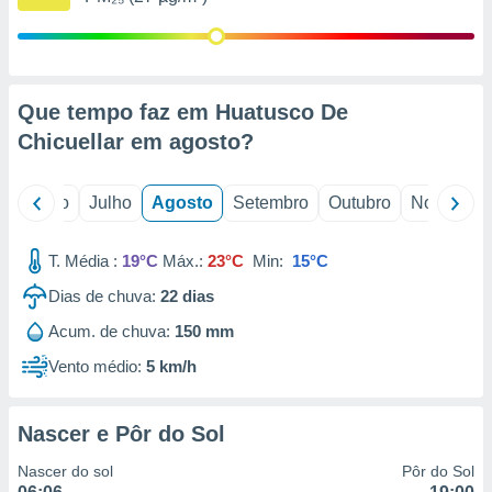
conteúdos.
ção
ão através
Que tempo faz em Huatusco De
de
Chicuellar em
agosto
?
,
 e
o
Junho
Julho
Agosto
Setembro
Outubro
Novembro
dos,
publicidade
s, estudos
T. Média :
19°C
Máx.:
23°C
Min:
15°C
a e
mento de
Dias de chuva:
22
dias
Acum. de chuva:
150 mm
ossos 1199
eiros
Vento médio:
5 km/h
Nascer e Pôr do Sol
Nascer do sol
Pôr do Sol