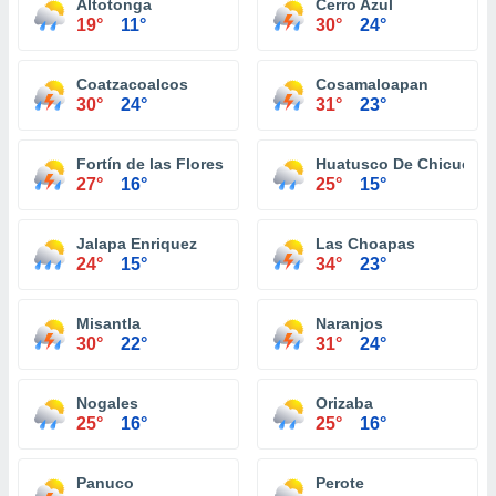
Altotonga
Cerro Azul
19°
11°
30°
24°
Coatzacoalcos
Cosamaloapan
30°
24°
31°
23°
Fortín de las Flores
Huatusco De Chicuellar
27°
16°
25°
15°
Jalapa Enriquez
Las Choapas
24°
15°
34°
23°
Misantla
Naranjos
30°
22°
31°
24°
Nogales
Orizaba
25°
16°
25°
16°
Panuco
Perote