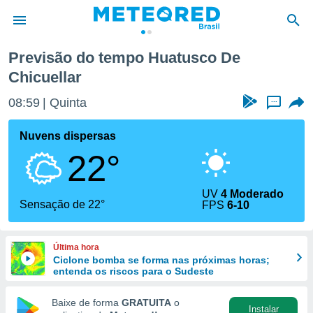
Previsão do tempo Huatusco De
Chicuellar
de
 da
08:59
Quinta
...
tempo.com)
do por
Nuvens dispersas
is para
e as
22°
 fornecidas
 qualidade.
r a este
UV
4 Moderado
Sensação de 22°
s das
FPS
6-10
opções:
ookies e
Última hora
 forma
Ciclone bomba se forma nas próximas horas;
entenda os riscos para o Sudeste
e digital
Baixe de forma
GRATUITA
o
da,
Instalar