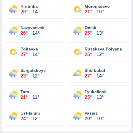
Krutinka
Muromtsevo
26°
14°
21°
10°
Nazyvaevsk
Omsk
26°
14°
25°
13°
Poltavka
Russkaya Polyana
27°
14°
25°
12°
Sargatskoye
Sherbakul
23°
12°
27°
14°
Tara
Tyukalinsk
21°
11°
25°
13°
Ust-Ishim
Vasiss
24°
12°
20°
10°