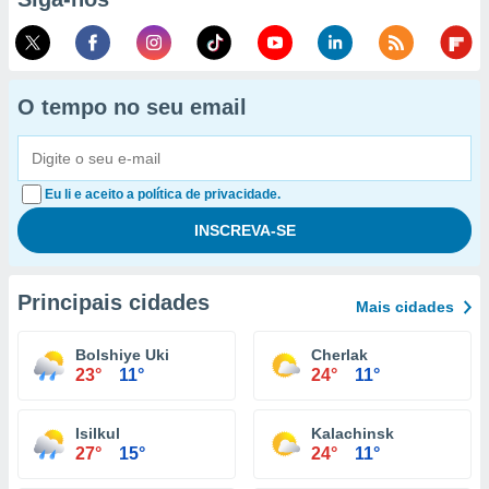
O tempo no seu email
Eu li e aceito a política de privacidade.
Principais cidades
Mais cidades
Bolshiye Uki
Cherlak
23°
11°
24°
11°
Isilkul
Kalachinsk
27°
15°
24°
11°