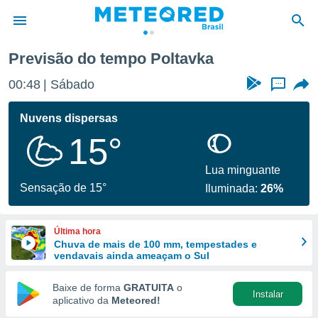
Previsão do tempo Poltavka
de
00:48
Sábado
...
 da
tempo.com)
Nuvens dispersas
do por
15°
is para
e as
 fornecidas
Lua minguante
 qualidade.
Sensação de 15°
Iluminada:
26%
r a este
s das
opções:
Última hora
Chuva de mais de 100 mm, tempestades e
ookies e
vendavais ainda ameaçam o Sul
 forma
Baixe de forma
GRATUITA
o
Instalar
e digital
aplicativo da
Meteored!
da,