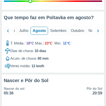
conteúdos.
ção
Que tempo faz em Poltavka em
agosto
?
ão através
de
,
o
Junho
Julho
Agosto
Setembro
Outubro
Novembro
 e
T. Média :
18°C
Máx.:
23°C
Min:
11°C
dos,
publicidade
Dias de chuva:
10
dias
s, estudos
a e
Acum. de chuva:
60 mm
mento de
Vento médio:
12 km/h
ossos 1199
eiros
Nascer e Pôr do Sol
Nascer do sol
Pôr do Sol
05:36
20:59