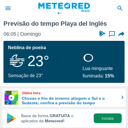
a del Inglés
Previsão do tempo Playa del Inglés
de
06:05
Domingo
...
 da
tempo.com)
Neblina de poeira
do por
23°
is para
e as
 fornecidas
Lua minguante
 qualidade.
Sensação de 23°
Iluminada:
15%
r a este
s das
opções:
Última hora
Chuvas e frio de inverno atingem o Sul e o
ookies e
Sudeste; confira a previsão do tempo
 forma
Baixe de forma
GRATUITA
o
Instalar
e digital
aplicativo da
Meteored!
da,