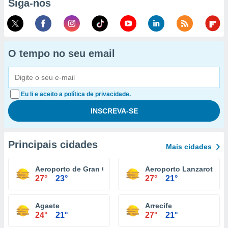
Siga-nos
O tempo no seu email
Eu li e aceito a política de privacidade.
Principais cidades
Mais cidades
Aeroporto de Gran Canária
Aeroporto Lanzarote
27°
23°
27°
21°
Agaete
Arrecife
24°
21°
27°
21°