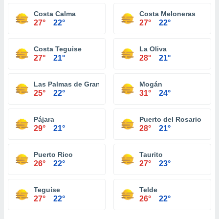
Costa Calma
Costa Meloneras
27°
22°
27°
22°
Costa Teguise
La Oliva
27°
21°
28°
21°
Las Palmas de Gran Canaria
Mogán
25°
22°
31°
24°
Pájara
Puerto del Rosario
29°
21°
28°
21°
Puerto Rico
Taurito
26°
22°
27°
23°
Teguise
Telde
27°
22°
26°
22°