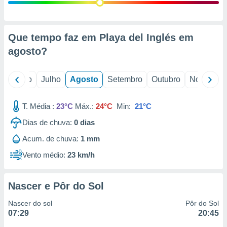
conteúdos.
ção
Que tempo faz em Playa del Inglés em
ão através
agosto
?
de
,
 e
o
Junho
Julho
Agosto
Setembro
Outubro
Novembro
dos,
publicidade
T. Média :
23°C
Máx.:
24°C
Min:
21°C
s, estudos
Dias de chuva:
0
dias
a e
mento de
Acum. de chuva:
1 mm
Vento médio:
23 km/h
ossos 1199
eiros
Nascer e Pôr do Sol
Nascer do sol
Pôr do Sol
07:29
20:45