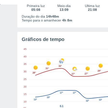
Primeira luz
Meio-dia
Última luz
05:08
13:09
21:08
Duração do dia
14h48m
Tempo para o amanhecer
4h 8m
Gráficos de tempo
45
40
35
32°
31°
29°
30
28°
27°
27°
25
20
17°
17°
15
15°
13°
13°
12°
10
0.1