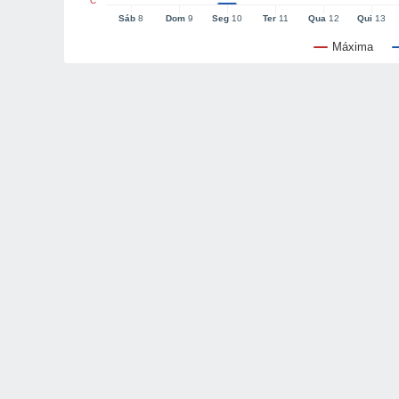
°C
Sáb
8
Dom
9
Seg
10
Ter
11
Qua
12
Qui
13
Máxima