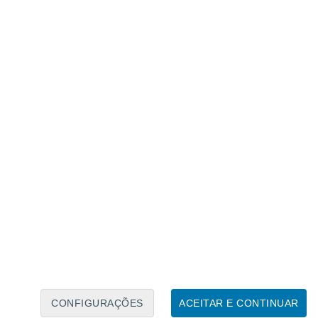
Caléndario Lunar
Seg
Ter
Qua
Qui
Sex
Sáb
Domo
8
9
10
11
12
13
14
15
16
CONFIGURAÇÕES
ACEITAR E CONTINUAR