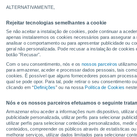
17°
ALTERNATIVAMENTE,
Rejeitar tecnologias semelhantes a cookie
Lua mingu
Se não aceitar a instalação de cookies, pode continuar a aced
Iluminada
Sensação de 17°
apenas instalaremos os cookies necessários para assegurar a 
analisar o comportamento ou para apresentar publicidade ou co
geral não personalizada. Pode recusar a instalação de cookies 
botão "Recusar".
Última hora
Chuva de mais de 100 mm, tempestades e
Com o seu consentimento, nós e os
nossos parceiros
utilizamo
vendavais ainda ameaçam o Sul
para armazenar, aceder e processar dados pessoais, tais como a
cookies. É possível que alguns fornecedores possam processa
O Tempo 1 - 7 Dias
Atualidade
Mapas de temperat
qual se pode opor. Para tal, pode retirar o seu consentimento 
clicando em “
Definições
” ou na nossa
Política de Cookies
neste
Nós e os nossos parceiros efetuamos o seguinte trata
Amanhã
Segunda
Hoje
Armazenar e/ou aceder a informações num dispositivo, utilizar da
9 Ago.
10 Ago.
8 Ago.
publicidade personalizada, utilizar perfis para selecionar public
utilizar perfis para selecionar conteúdos personalizados, med
conteúdos, compreender os públicos através de estatísticas ou
melhorar serviços, utilizar dados limitados para selecionar cont
50%