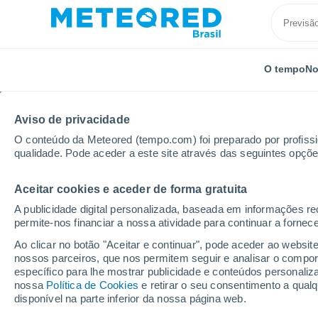
O tempo
No
Aviso de privacidade
O conteúdo da Meteored (tempo.com) foi preparado por profissio
qualidade. Pode aceder a este site através das seguintes opçõe
Aceitar cookies e aceder de forma gratuita
Início
República Checa
Boémia do Sul
Písek
A publicidade digital personalizada, baseada em informações r
permite-nos financiar a nossa atividade para continuar a fornec
Previsão do tempo Pís
Ao clicar no botão "Aceitar e continuar", pode aceder ao websit
nossos parceiros, que nos permitem seguir e analisar o compo
01:00
Sábado
específico para lhe mostrar publicidade e conteúdos persona
nossa
Política de Cookies
e retirar o seu consentimento a qua
disponível na parte inferior da nossa página web.
Céu Claro