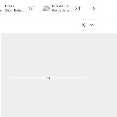
Písek
Rio de Janeiro
São Paulo
16°
24°
South Bohemia
Rio de Janeiro
São Paulo
°C