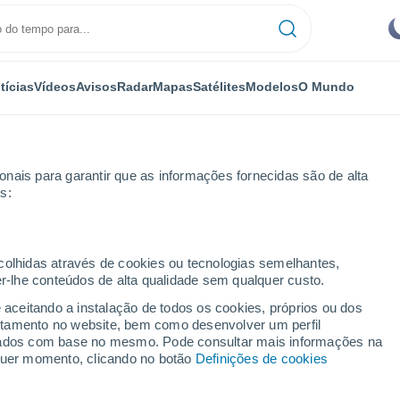
tícias
Vídeos
Avisos
Radar
Mapas
Satélites
Modelos
O Mundo
nais para garantir que as informações fornecidas são de alta
s:
ecolhidas através de cookies ou tecnologias semelhantes,
er-lhe conteúdos de alta qualidade sem qualquer custo.
ek (Boémia do Sul)
e aceitando a instalação de todos os cookies, próprios ou dos
rtamento no website, bem como desenvolver um perfil
...
lizados com base no mesmo. Pode consultar mais informações na
lquer momento, clicando no botão
Definições de cookies
Por horas
Céu limpo nas próximas horas