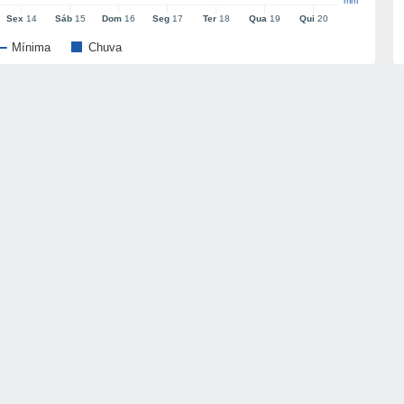
mm
Sex
14
Sáb
15
Dom
16
Seg
17
Ter
18
Qua
19
Qui
20
Mínima
Chuva