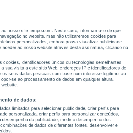
Aviso de nível amarelo
Alerta moderado de incêndios em
Písek hoje
ante
er ao nosso site tempo.com. Neste caso, informamo-lo de que
:
24%
navegação no website, mas não utilizaremos cookies para
nteúdos personalizados, embora possa visualizar publicidade
e aceder ao nosso website através desta assinatura, clicando no
s cookies, identificadores únicos ou tecnologias semelhantes
 sua visita a este sitio Web, endereços IP e identificadores de
r os seus dados pessoais com base num interesse legítimo, ao
ura
Radar de Chuva
Satélites
Modelos
ou opor-se ao processamento de dados em qualquer altura,
 website.
mento de dados:
Terça
Quarta
Quinta
Sexta
dos limitados para selecionar publicidade, criar perfis para
11 Ago.
12 Ago.
13 Ago.
14 Ago.
idade personalizada, criar perfis para personalizar conteúdos,
ir o desempenho da publicidade, medir o desempenho dos
 combinações de dados de diferentes fontes, desenvolver e
eúdos.