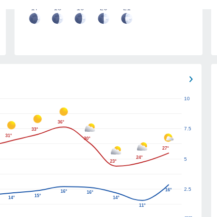
17
18
19
20
21
10
36°
7.5
33°
31°
30°
27°
24°
5
23°
2.5
16°
16°
16°
15°
14°
14°
11°