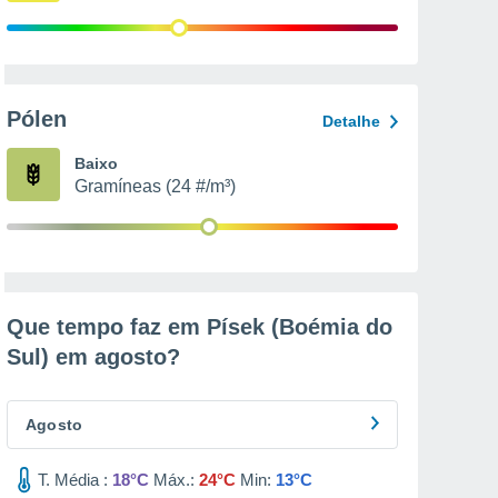
Pólen
Detalhe
Baixo
Gramíneas (24 #/m³)
Que tempo faz em Písek (Boémia do
Sul) em
agosto
?
Agosto
T. Média :
18°C
Máx.:
24°C
Min:
13°C