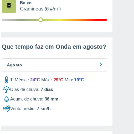
Baixo
Gramíneas (6 #/m³)
Que tempo faz em Onda em
agosto
?
Agosto
T. Média :
24°C
Máx.:
29°C
Min:
19°C
Dias de chuva:
7
dias
Acum. de chuva:
36 mm
Vento médio:
7 km/h