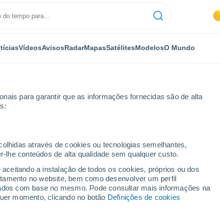
tícias
Vídeos
Avisos
Radar
Mapas
Satélites
Modelos
O Mundo
nais para garantir que as informações fornecidas são de alta
s:
ó
Onda
ecolhidas através de cookies ou tecnologias semelhantes,
er-lhe conteúdos de alta qualidade sem qualquer custo.
da
e aceitando a instalação de todos os cookies, próprios ou dos
rtamento no website, bem como desenvolver um perfil
...
lizados com base no mesmo. Pode consultar mais informações na
lquer momento, clicando no botão
Definições de cookies
Por horas
Céu limpo nas próximas horas