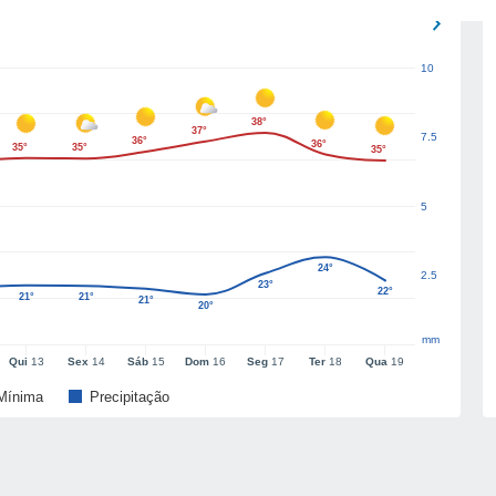
10
38°
37°
7.5
36°
36°
35°
35°
35°
5
24°
2.5
23°
22°
21°
21°
21°
20°
mm
Qui
13
Sex
14
Sáb
15
Dom
16
Seg
17
Ter
18
Qua
19
Mínima
Precipitação