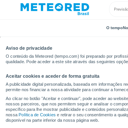
O tempo
No
Aviso de privacidade
O conteúdo da Meteored (tempo.com) foi preparado por profissio
qualidade. Pode aceder a este site através das seguintes opçõe
Aceitar cookies e aceder de forma gratuita
Início
Espanha
Comunidade Valenciana
Castell
A publicidade digital personalizada, baseada em informações r
permite-nos financiar a nossa atividade para continuar a fornec
Previsão do tempo On
Ao clicar no botão "Aceitar e continuar", pode aceder ao websit
nossos parceiros, que nos permitem seguir e analisar o compo
19:42
Sexta
específico para lhe mostrar publicidade e conteúdos persona
nossa
Política de Cookies
e retirar o seu consentimento a qua
disponível na parte inferior da nossa página web.
Céu Claro