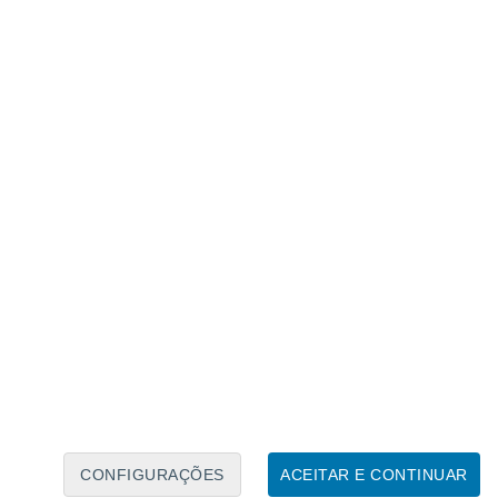
Caléndario Lunar
Seg
Ter
Qua
Qui
Sex
Sáb
Domo
7
8
9
10
11
12
13
14
15
16
17
18
19
20
CONFIGURAÇÕES
ACEITAR E CONTINUAR