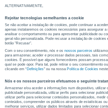
30°
ALTERNATIVAMENTE,
Rejeitar tecnologias semelhantes a cookie
Sudeste
Se não aceitar a instalação de cookies, pode continuar a aced
Sensação de 32°
9
-
22 km/
apenas instalaremos os cookies necessários para assegurar a 
analisar o comportamento ou para apresentar publicidade ou co
geral não personalizada. Pode recusar a instalação de cookies 
botão "Recusar".
Última hora
Intensa virada do tempo no Centro-Sul traz al
Com o seu consentimento, nós e os
nossos parceiros
utilizamo
de temporais, vendavais e muito frio
para armazenar, aceder e processar dados pessoais, tais como a
cookies. É possível que alguns fornecedores possam processa
O Tempo 1 - 7 Dias
Atualidade
Mapas de temperat
qual se pode opor. Para tal, pode retirar o seu consentimento 
clicando em “
Definições
” ou na nossa
Política de Cookies
neste
Nós e os nossos parceiros efetuamos o seguinte trata
Amanhã
Domingo
S
Hoje
Armazenar e/ou aceder a informações num dispositivo, utilizar da
8 Ago.
9 Ago.
7 Ago.
publicidade personalizada, utilizar perfis para selecionar public
utilizar perfis para selecionar conteúdos personalizados, med
conteúdos, compreender os públicos através de estatísticas ou
melhorar serviços, utilizar dados limitados para selecionar cont