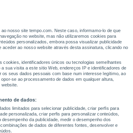
Aviso de nível amarelo
Alerta moderado de tempestade em
Onda hoje
er ao nosso site tempo.com. Neste caso, informamo-lo de que
h
navegação no website, mas não utilizaremos cookies para
nteúdos personalizados, embora possa visualizar publicidade
e aceder ao nosso website através desta assinatura, clicando no
ertas
s cookies, identificadores únicos ou tecnologias semelhantes
 sua visita a este sitio Web, endereços IP e identificadores de
r os seus dados pessoais com base num interesse legítimo, ao
ura
Radar de Chuva
Satélites
Modelos
ou opor-se ao processamento de dados em qualquer altura,
 website.
mento de dados:
egunda
Terça
Quarta
Quinta
dos limitados para selecionar publicidade, criar perfis para
10 Ago.
11 Ago.
12 Ago.
13 Ago.
idade personalizada, criar perfis para personalizar conteúdos,
ir o desempenho da publicidade, medir o desempenho dos
 combinações de dados de diferentes fontes, desenvolver e
eúdos.