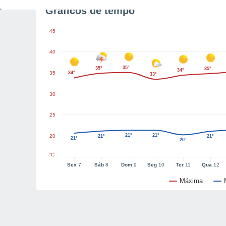
Gráficos de tempo
45
40
35°
35°
35°
34°
35
34°
33°
30
25
21°
21°
20
21°
21°
21°
20°
°C
Sex
7
Sáb
8
Dom
9
Seg
10
Ter
11
Qua
12
Máxima