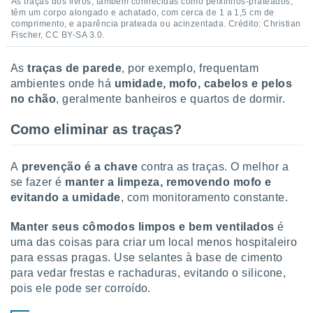
As traças dos livros, também conhecidas como peixinhos-prateados,
 para
têm um corpo alongado e achatado, com cerca de 1 a 1,5 cm de
comprimento, e aparência prateada ou acinzentada. Crédito: Christian
a, utilizar
Fischer, CC BY-SA 3.0.
selecionar
As
traças de parede
, por exemplo, frequentam
a, criar
ambientes onde há
umidade, mofo, cabelos e pelos
personalizar
no chão
, geralmente banheiros e quartos de dormir.
tilizar
selecionar
Como eliminar as traças?
dos, medir
nho da
A
prevenção é a chave
contra as traças. O melhor a
, medir o
o dos
se fazer é
manter a limpeza, removendo mofo e
evitando a umidade
, com monitoramento constante.
r os
ravés de
Manter seus cômodos limpos e bem ventilados
é
s ou
uma das coisas para criar um local menos hospitaleiro
s de dados
para essas pragas. Use selantes à base de cimento
es fontes,
para vedar frestas e rachaduras, evitando o silicone,
 e melhorar
ilizar dados
pois ele pode ser corroído.
ara