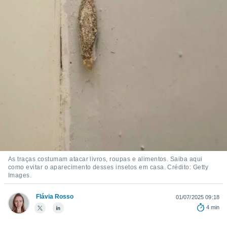
m
 recolhidas
cookies ou
, permite-
ar a nossa
ara
ACEITAR
 fornecer-
E
os de alta
CONTINUAR
sem
sto.
CONFIGURAÇÕES
o botão
ontinuar",
r ao
itando a
de todos os
As traças costumam atacar livros, roupas e alimentos. Saiba aqui
óprios ou
como evitar o aparecimento desses insetos em casa. Crédito: Getty
parceiros,
Images.
rmitem
lisar o
Flávia Rosso
01/07/2025 09:18
nto no
4 min
em como
 um perfil