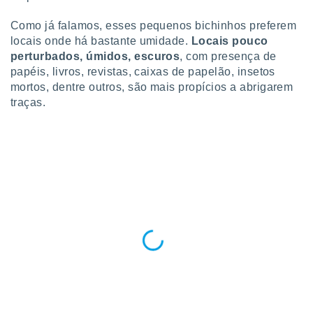
ite através
atura,
Como já falamos, esses pequenos bichinhos preferem
 botão
locais onde há bastante umidade.
Locais pouco
perturbados, úmidos, escuros
, com presença de
papéis, livros, revistas, caixas de papelão, insetos
nto, nós e
mortos, dentre outros, são mais propícios a abrigarem
arceiros
traças.
cookies,
ores únicos
ias
s para
 aceder e
dados
ais como a
 este sitio
eços IP e
ores de
possível
es possam
os seus
oais com
nteresse