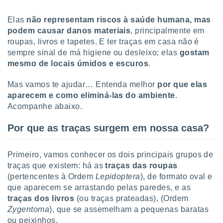
tar a
de cookies,
Elas
não representam riscos à saúde humana, mas
uar a
podem causar danos materiais
, principalmente em
osso site
 Neste
roupas, livros e tapetes. E ter traças em casa não é
mamo-lo de
sempre sinal de má higiene ou desleixo; elas
gostam
mesmo de locais úmidos e escuros
.
s os
cessários
Mas vamos te ajudar… Entenda melhor
por que elas
rar a
aparecem e como eliminá-las do ambiente
.
no website,
Acompanhe abaixo.
ilizaremos
a analisar o
nto ou
Por que as traças surgem em nossa casa?
ntar
 ou
Primeiro, vamos conhecer os dois principais grupos de
dos,
traças que existem: há as
traças das roupas
ssa
(pertencentes à Ordem
Lepidoptera
), de formato oval e
ublicidade
que aparecem se arrastando pelas paredes, e as
traças dos livros
(ou traças prateadas), (Ordem
ada. Pode
Zygentoma
), que se assemelham a pequenas baratas
nstalação de
ou peixinhos.
ceder ao