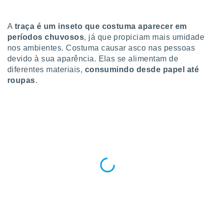
para lhe
licidade e
A
traça é um inseto que costuma aparecer em
ados com
períodos chuvosos
, já que propiciam mais umidade
esmo. Pode
nos ambientes. Costuma causar asco nas pessoas
ais
devido à sua aparência. Elas se alimentam de
s na nossa
 Cookies
e
diferentes materiais,
consumindo desde papel até
u
roupas
.
nto a
omento,
 botão
de cookies
na parte
nossa
.
IVAMENTE,
as
tes a