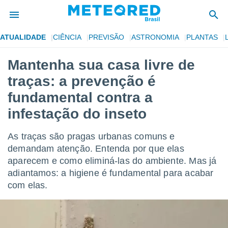
ATUALIDADE
CIÊNCIA
PREVISÃO
ASTRONOMIA
PLANTAS
de
Mantenha sua casa livre de
 da
traças: a prevenção é
tempo.com)
do por
fundamental contra a
is para
infestação do inseto
e as
 fornecidas
 qualidade.
As traças são pragas urbanas comuns e
r a este
demandam atenção. Entenda por que elas
s das
opções:
aparecem e como eliminá-las do ambiente. Mas já
adiantamos: a higiene é fundamental para acabar
ookies e
com elas.
 forma
e digital
da,