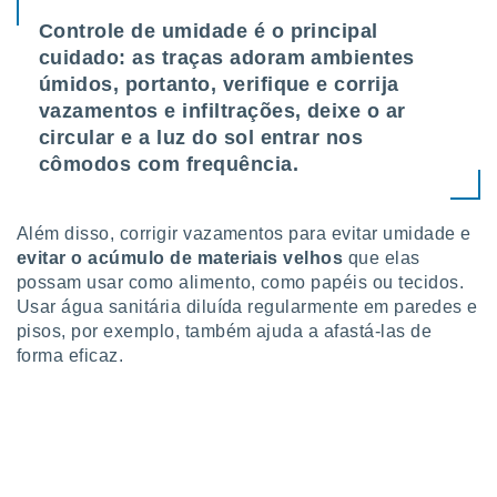
conteúdos.
Controle de umidade é o principal
cuidado: as traças adoram ambientes
ção
úmidos, portanto, verifique e corrija
ão através
vazamentos e infiltrações, deixe o ar
de
circular e a luz do sol entrar nos
,
cômodos com frequência.
 e
dos,
publicidade
Além disso, corrigir vazamentos para evitar umidade e
s, estudos
evitar o acúmulo de materiais velhos
que elas
a e
possam usar como alimento, como papéis ou tecidos.
mento de
Usar água sanitária diluída regularmente em paredes e
pisos, por exemplo, também ajuda a afastá-las de
ossos 1199
forma eficaz.
eiros