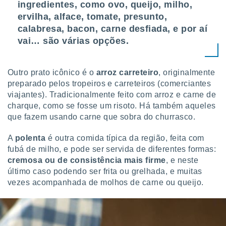
ingredientes, como ovo, queijo, milho,
ite através
ervilha, alface, tomate, presunto,
atura,
 botão
calabresa, bacon, carne desfiada, e por aí
vai… são várias opções.
nto, nós e
arceiros
Outro prato icônico é o
arroz carreteiro
, originalmente
cookies,
preparado pelos tropeiros e carreteiros (comerciantes
ores únicos
viajantes). Tradicionalmente feito com arroz e carne de
ias
charque, como se fosse um risoto. Há também aqueles
s para
que fazem usando carne que sobra do churrasco.
 aceder e
dados
ais como a
A
polenta
é outra comida típica da região, feita com
 este sitio
fubá de milho, e pode ser servida de diferentes formas:
eços IP e
cremosa ou de consistência mais firme
, e neste
ores de
último caso podendo ser frita ou grelhada, e muitas
possível
vezes acompanhada de molhos de carne ou queijo.
es possam
os seus
oais com
nteresse