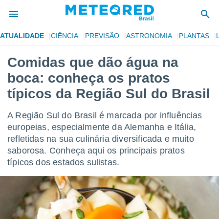
ATUALIDADE
CIÊNCIA
PREVISÃO
ASTRONOMIA
PLANTAS
de
Comidas que dão água na
 da
boca: conheça os pratos
tempo.com)
do por
típicos da Região Sul do Brasil
is para
e as
A Região Sul do Brasil é marcada por influências
 fornecidas
 qualidade.
europeias, especialmente da Alemanha e Itália,
r a este
refletidas na sua culinária diversificada e muito
s das
saborosa. Conheça aqui os principais pratos
opções:
típicos dos estados sulistas.
ookies e
 forma
e digital
da,