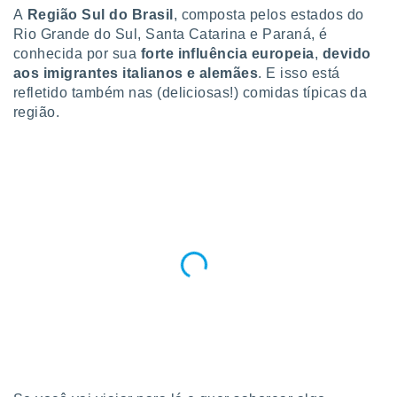
para lhe
A
Região Sul do Brasil
, composta pelos estados do
licidade e
Rio Grande do Sul, Santa Catarina e Paraná, é
conhecida por sua
forte influência europeia
,
devido
ados com
aos imigrantes italianos e alemães
. E isso está
esmo. Pode
ais
refletido também nas (deliciosas!) comidas típicas da
s na nossa
região.
 Cookies
e
u
nto a
omento,
 botão
de cookies
na parte
nossa
.
IVAMENTE,
as
tes a