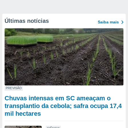
Últimas notícias
Saiba mais
PREVISÃO
Chuvas intensas em SC ameaçam o
transplantio da cebola; safra ocupa 17,4
mil hectares