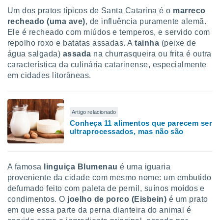
conteúdos.
Um dos pratos típicos de Santa Catarina é o
marreco
recheado (uma ave)
, de influência puramente alemã.
ção
Ele é recheado com miúdos e temperos, e servido com
repolho roxo e batatas assadas. A
tainha
(peixe de
ão através
de
água salgada)
assada
na churrasqueira ou frita é outra
,
característica da culinária catarinense, especialmente
 e
em cidades litorâneas.
dos,
publicidade
s, estudos
Artigo relacionado
a e
Conheça 11 alimentos que parecem ser
mento de
ultraprocessados, mas não são
ossos 1199
eiros
A famosa
linguiça Blumenau
é uma iguaria
proveniente da cidade com mesmo nome: um embutido
defumado feito com paleta de pernil, suínos moídos e
condimentos. O
joelho de porco (Eisbein)
é um prato
em que essa parte da perna dianteira do animal é