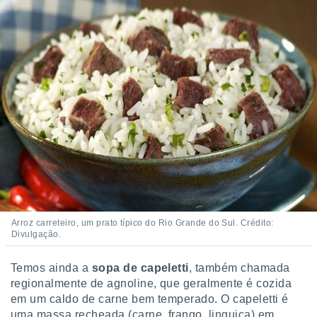
o qual se
ara tal,
 o seu
to ou opor-
essamento
m qualquer
ando em “
 ou na
 Cookies
te.
 nossos
s o
Arroz carreteiro, um prato típico do Rio Grande do Sul. Crédito:
o de
Divulgação.
e/ou aceder
Temos ainda a
sopa de capeletti
, também chamada
ões num
regionalmente de agnoline, que geralmente é cozida
utilizar
em um caldo de carne bem temperado. O capeletti é
ados para
publicidade,
uma massa recheada (carne, frango, linguiça) em