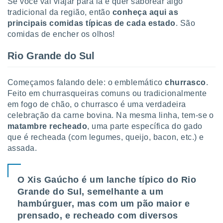
Se você vai viajar para lá e quer saborear algo
tar a
tradicional da região, então
c
onheça aqui as
de cookies,
uar a
principais comidas típicas de cada estado
. São
osso site
comidas de encher os olhos!
 Neste
mamo-lo de
Rio Grande do Sul
s os
cessários
Começamos falando dele: o emblemático
churrasco
.
rar a
Feito em churrasqueiras comuns ou tradicionalmente
no website,
em fogo de chão, o churrasco é uma verdadeira
ilizaremos
celebração da carne bovina. Na mesma linha, tem-se o
a analisar o
nto ou
matambre recheado
, uma parte específica do gado
ntar
que é recheada (com legumes, queijo, bacon, etc.) e
 ou
assada.
dos,
ssa
O Xis Gaúcho é um lanche típico do Rio
ublicidade
Grande do Sul, semelhante a um
ada. Pode
hambúrguer, mas com um pão maior e
nstalação de
prensado, e recheado com diversos
ceder ao