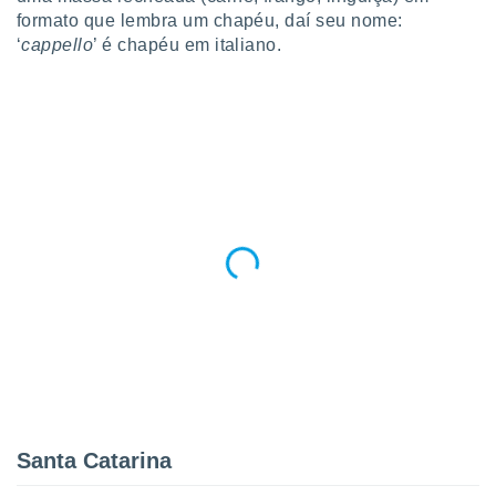
 para
formato que lembra um chapéu, daí seu nome:
‘
cappello
’ é chapéu em italiano.
a, utilizar
selecionar
a, criar
personalizar
tilizar
selecionar
dos, medir
nho da
, medir o
o dos
r os
ravés de
s ou
s de dados
es fontes,
 e melhorar
ilizar dados
Santa Catarina
ara