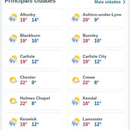
Principais cidades
Mais cidades
Allonby
Ashton-under-Lyne
18°
14°
20°
9°
Blackburn
Burnley
19°
10°
18°
10°
Carlisle
Carlisle City
19°
12°
19°
12°
Chester
Crewe
22°
9°
22°
8°
Holmes Chapel
Kendal
22°
8°
18°
11°
Keswick
Lancaster
18°
12°
18°
12°