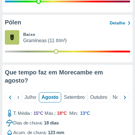
conteúdos.
ção
Pólen
Detalhe
ão através
de
Baixo
,
Gramíneas (11 #/m³)
 e
dos,
publicidade
s, estudos
Que tempo faz em Morecambe em
a e
mento de
agosto
?
ossos 1199
o
Junho
Julho
Agosto
Setembro
Outubro
Novembro
eiros
T. Média :
15°C
Máx.:
18°C
Min:
13°C
Dias de chuva:
18
dias
Acum. de chuva:
123 mm