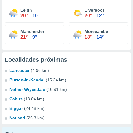
Leigh
Liverpool
20°
10°
20°
12°
Manchester
Morecambe
21°
9°
18°
14°
Localidades próximas
Lancaster
(4.96 km)
Burton-in-Kendal
(15.24 km)
Nether Wryesdale
(16.91 km)
Cabus
(18.04 km)
Biggar
(24.48 km)
Natland
(26.3 km)