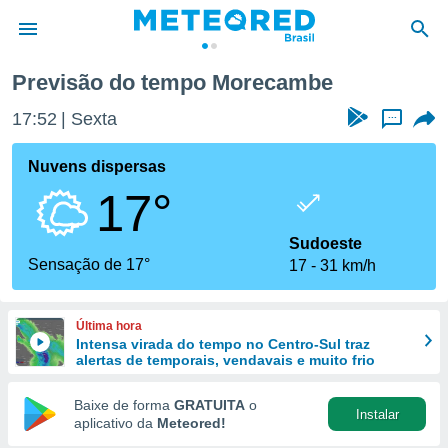
Previsão do tempo Morecambe
de
17:52
Sexta
...
 da
tempo.com)
Nuvens dispersas
do por
17°
is para
e as
 fornecidas
Sudoeste
 qualidade.
Sensação de 17°
17
31 km/h
r a este
s das
opções:
Última hora
Intensa virada do tempo no Centro-Sul traz
ookies e
alertas de temporais, vendavais e muito frio
 forma
Baixe de forma
GRATUITA
o
Instalar
e digital
aplicativo da
Meteored!
da,