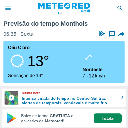
Previsão do tempo Monthois
de
06:35
Sexta
...
 da
tempo.com)
Céu Claro
do por
13°
is para
e as
 fornecidas
Nordeste
 qualidade.
Sensação de 13°
7
12 km/h
r a este
s das
opções:
Última hora
Intensa virada do tempo no Centro-Sul traz
ookies e
alertas de temporais, vendavais e muito frio
 forma
Baixe de forma
GRATUITA
o
Instalar
e digital
aplicativo da
Meteored!
da,