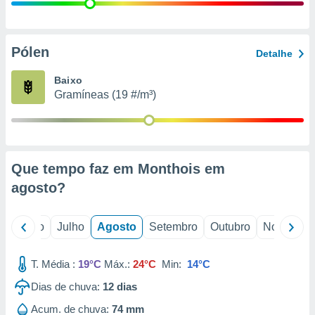
conteúdos.
ção
Pólen
Detalhe
ão através
de
Baixo
,
Gramíneas (19 #/m³)
 e
dos,
publicidade
s, estudos
Que tempo faz em Monthois em
a e
mento de
agosto
?
ossos 1199
o
Junho
Julho
Agosto
Setembro
Outubro
Novembro
eiros
T. Média :
19°C
Máx.:
24°C
Min:
14°C
Dias de chuva:
12
dias
Acum. de chuva:
74 mm