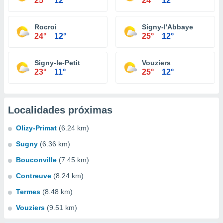
25°
12°
24°
12°
Rocroi
Signy-l'Abbaye
24°
12°
25°
12°
Signy-le-Petit
Vouziers
23°
11°
25°
12°
Localidades próximas
Olizy-Primat
(6.24 km)
Sugny
(6.36 km)
Bouconville
(7.45 km)
Contreuve
(8.24 km)
Termes
(8.48 km)
Vouziers
(9.51 km)