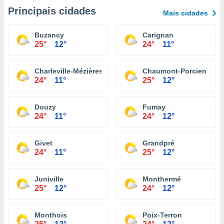
Principais cidades
Mais cidades
Buzancy
Carignan
25°
12°
24°
11°
Charleville-Mézières
Chaumont-Porcien
24°
11°
25°
12°
Douzy
Fumay
24°
11°
24°
12°
Givet
Grandpré
24°
11°
25°
12°
Juniville
Monthermé
25°
12°
24°
12°
Monthois
Poix-Terron