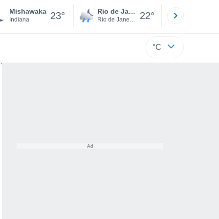
Mishawaka
Rio de Janeiro
São Paulo
23°
22°
Indiana
Rio de Janeiro
São Paulo
°C