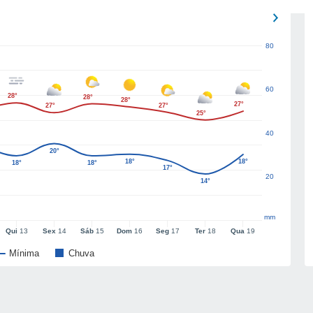
80
60
28°
28°
28°
27°
27°
27°
25°
40
20°
18°
18°
18°
18°
17°
20
14°
mm
Qui
13
Sex
14
Sáb
15
Dom
16
Seg
17
Ter
18
Qua
19
Mínima
Chuva