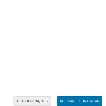
Caléndario Lunar
Seg
Ter
Qua
Qui
Sex
Sáb
Domo
7
8
9
10
11
12
13
14
15
16
17
18
19
20
CONFIGURAÇÕES
ACEITAR E CONTINUAR