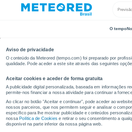
O tempo
No
Aviso de privacidade
O conteúdo da Meteored (tempo.com) foi preparado por profissio
qualidade. Pode aceder a este site através das seguintes opçõe
Aceitar cookies e aceder de forma gratuita
Início
Estados Unidos
Estado de Indiana
Misha
A publicidade digital personalizada, baseada em informações r
permite-nos financiar a nossa atividade para continuar a fornec
Previsão do tempo Mis
Ao clicar no botão "Aceitar e continuar", pode aceder ao websit
nossos parceiros, que nos permitem seguir e analisar o compo
23:12
Sexta
específico para lhe mostrar publicidade e conteúdos persona
nossa
Política de Cookies
e retirar o seu consentimento a qua
disponível na parte inferior da nossa página web.
Céu Claro