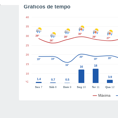
Gráficos de tempo
40
35
30°
30
29°
28°
28°
27°
26°
25
20
20°
20°
19°
19°
19°
15
16°
18
16
10
3.9
1.4
0.7
0.5
°C
Sex
7
Sáb
8
Dom
9
Seg
10
Ter
11
Qua
12
Máxima