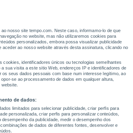
ante
er ao nosso site tempo.com. Neste caso, informamo-lo de que
:
32%
navegação no website, mas não utilizaremos cookies para
nteúdos personalizados, embora possa visualizar publicidade
e aceder ao nosso website através desta assinatura, clicando no
s cookies, identificadores únicos ou tecnologias semelhantes
 sua visita a este sitio Web, endereços IP e identificadores de
r os seus dados pessoais com base num interesse legítimo, ao
Radar de Chuva
Satélites
Modelos
ou opor-se ao processamento de dados em qualquer altura,
 website.
mento de dados:
egunda
Terça
Quarta
Quinta
dos limitados para selecionar publicidade, criar perfis para
10 Ago.
11 Ago.
12 Ago.
13 Ago.
idade personalizada, criar perfis para personalizar conteúdos,
ir o desempenho da publicidade, medir o desempenho dos
 combinações de dados de diferentes fontes, desenvolver e
eúdos.
90%
90%
70%