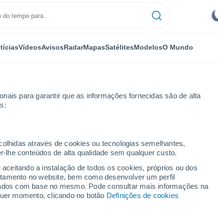
tícias
Vídeos
Avisos
Radar
Mapas
Satélites
Modelos
O Mundo
nais para garantir que as informações fornecidas são de alta
s:
waka
ecolhidas através de cookies ou tecnologias semelhantes,
er-lhe conteúdos de alta qualidade sem qualquer custo.
hawaka - IN
e aceitando a instalação de todos os cookies, próprios ou dos
rtamento no website, bem como desenvolver um perfil
...
lizados com base no mesmo. Pode consultar mais informações na
lquer momento, clicando no botão
Definições de cookies
Por horas
Céu nublado para as próximas
horas