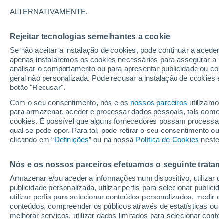
23°
ALTERNATIVAMENTE,
Rejeitar tecnologias semelhantes a cookie
Lua mingu
Se não aceitar a instalação de cookies, pode continuar a aced
Iluminada
Sensação de 21°
apenas instalaremos os cookies necessários para assegurar a 
analisar o comportamento ou para apresentar publicidade ou co
geral não personalizada. Pode recusar a instalação de cookies 
botão "Recusar".
Última hora
Chuva de mais de 100 mm, tempestades e
Com o seu consentimento, nós e os
nossos parceiros
utilizamo
vendavais ainda ameaçam o Sul
para armazenar, aceder e processar dados pessoais, tais como a
cookies. É possível que alguns fornecedores possam processa
O Tempo 1 - 7 Dias
Atualidade
Mapas de nuvens
qual se pode opor. Para tal, pode retirar o seu consentimento 
clicando em “
Definições
” ou na nossa
Política de Cookies
neste
Nós e os nossos parceiros efetuamos o seguinte trata
Amanhã
Domingo
S
Hoje
Armazenar e/ou aceder a informações num dispositivo, utilizar da
8 Ago.
9 Ago.
7 Ago.
publicidade personalizada, utilizar perfis para selecionar public
utilizar perfis para selecionar conteúdos personalizados, med
conteúdos, compreender os públicos através de estatísticas ou
melhorar serviços, utilizar dados limitados para selecionar cont
70%
70%
70%