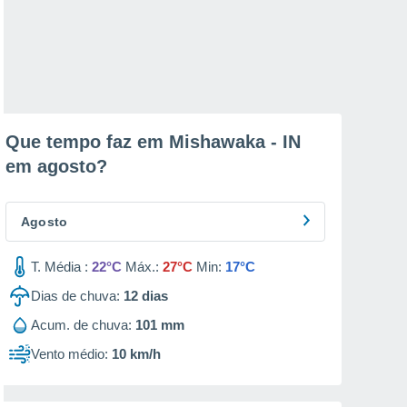
Que tempo faz em Mishawaka - IN
em
agosto
?
Agosto
T. Média :
22°C
Máx.:
27°C
Min:
17°C
Dias de chuva:
12
dias
Acum. de chuva:
101 mm
Vento médio:
10 km/h