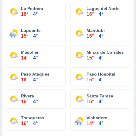
La Pedrera
Lagos del Norte
16°
4°
16°
4°
Lapuente
Mandubi
15°
4°
16°
4°
Masoller
Minas de Corrales
14°
4°
15°
4°
Paso Ataques
Paso Hospital
16°
4°
15°
4°
Rivera
Santa Teresa
16°
4°
16°
4°
Tranqueras
Vichadero
16°
4°
14°
4°