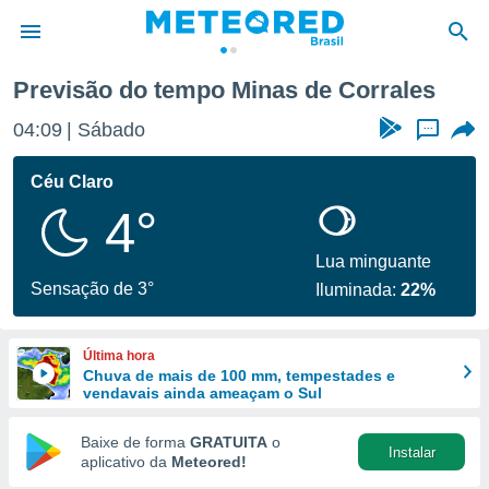
Previsão do tempo Minas de Corrales
de
04:09
Sábado
...
 da
tempo.com)
Céu Claro
do por
4°
is para
e as
 fornecidas
Lua minguante
 qualidade.
Sensação de 3°
Iluminada:
22%
r a este
s das
opções:
Última hora
Chuva de mais de 100 mm, tempestades e
ookies e
vendavais ainda ameaçam o Sul
 forma
Baixe de forma
GRATUITA
o
Instalar
e digital
aplicativo da
Meteored!
da,