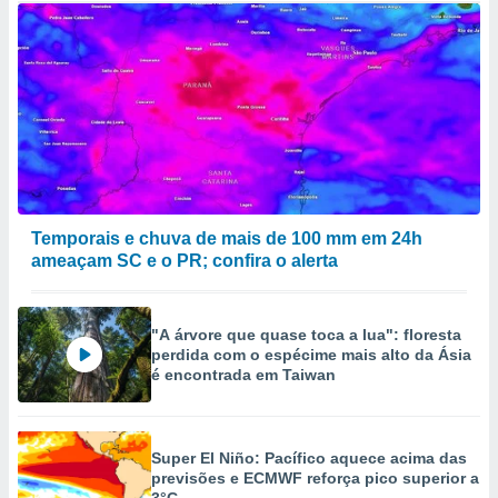
Temporais e chuva de mais de 100 mm em 24h
ameaçam SC e o PR; confira o alerta
"A árvore que quase toca a lua": floresta
perdida com o espécime mais alto da Ásia
é encontrada em Taiwan
Super El Niño: Pacífico aquece acima das
previsões e ECMWF reforça pico superior a