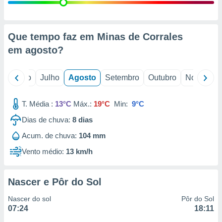
conteúdos.
ção
Que tempo faz em Minas de Corrales
ão através
em
agosto
?
de
,
 e
o
Junho
Julho
Agosto
Setembro
Outubro
Novembro
dos,
publicidade
T. Média :
13°C
Máx.:
19°C
Min:
9°C
s, estudos
Dias de chuva:
8
dias
a e
mento de
Acum. de chuva:
104 mm
Vento médio:
13 km/h
ossos 1199
eiros
Nascer e Pôr do Sol
Nascer do sol
Pôr do Sol
07:24
18:11