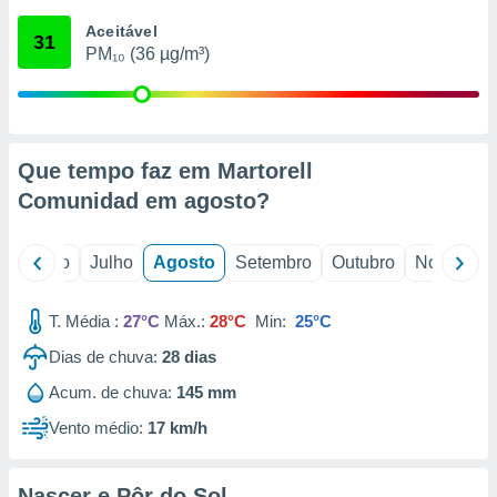
conteúdos.
Aceitável
31
PM₁₀ (36 µg/m³)
ção
ão através
de
,
 e
Que tempo faz em Martorell
Comunidad em
agosto
?
dos,
publicidade
s, estudos
o
Junho
Julho
Agosto
Setembro
Outubro
Novembro
a e
mento de
T. Média :
27°C
Máx.:
28°C
Min:
25°C
ossos 1199
Dias de chuva:
28
dias
eiros
Acum. de chuva:
145 mm
Vento médio:
17 km/h
Nascer e Pôr do Sol