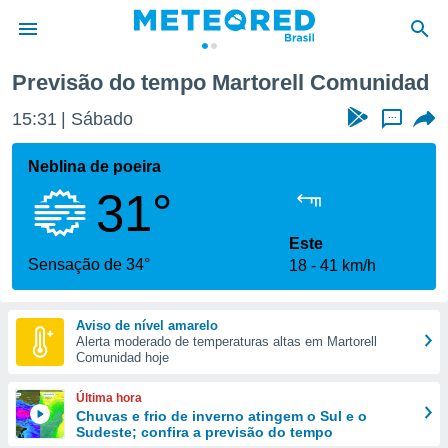
munidad
Previsão do tempo Martorell Comunidad
de
15:31
Sábado
...
 da
tempo.com)
Neblina de poeira
do por
31°
is para
e as
 fornecidas
Este
 qualidade.
Sensação de 34°
18
41 km/h
r a este
s das
opções:
Aviso de nível amarelo
Alerta moderado de temperaturas altas em Martorell
ookies e
Comunidad hoje
 forma
Última hora
e digital
Chuvas e frio de inverno atingem o Sul e o
Sudeste; confira a previsão do tempo
da,