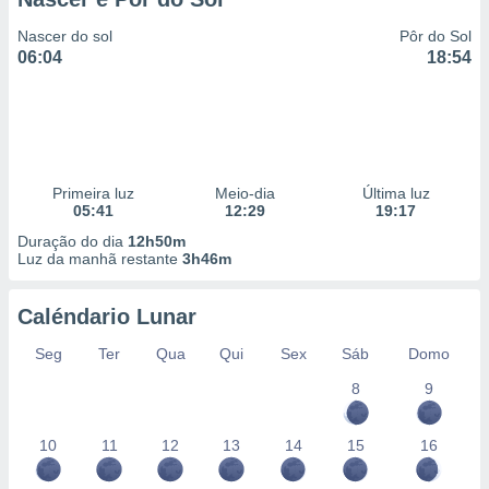
Nascer do sol
Pôr do Sol
06:04
18:54
Primeira luz
Meio-dia
Última luz
05:41
12:29
19:17
Duração do dia
12h50m
Luz da manhã restante
3h46m
Caléndario Lunar
Seg
Ter
Qua
Qui
Sex
Sáb
Domo
8
9
10
11
12
13
14
15
16