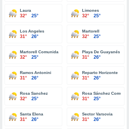
Laura
Limones
32°
25°
32°
25°
Los Angeles
Martorell
31°
26°
32°
25°
Martorell Comunidad
Playa De Guayanés
32°
25°
31°
26°
Ramos Antonini
Reparto Horizonte
31°
26°
31°
26°
Rosa Sanchez
Rosa Sánchez Comuni
32°
25°
31°
25°
Santa Elena
Sector Varsovia
31°
26°
31°
26°