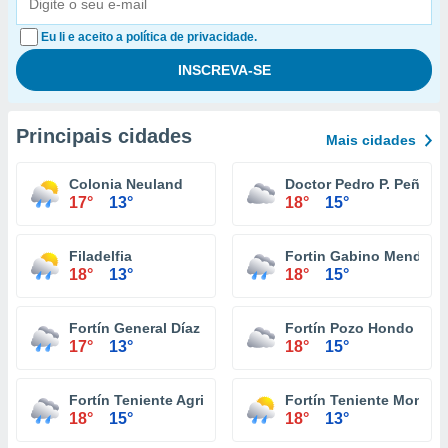
Eu li e aceito a política de privacidade.
Principais cidades
Mais cidades
Colonia Neuland
Doctor Pedro P. Peña
17°
13°
18°
15°
Filadelfia
Fortin Gabino Mendoza
18°
13°
18°
15°
Fortín General Díaz
Fortín Pozo Hondo
17°
13°
18°
15°
Fortín Teniente Agripino Enciso
Fortín Teniente Montan
18°
15°
18°
13°