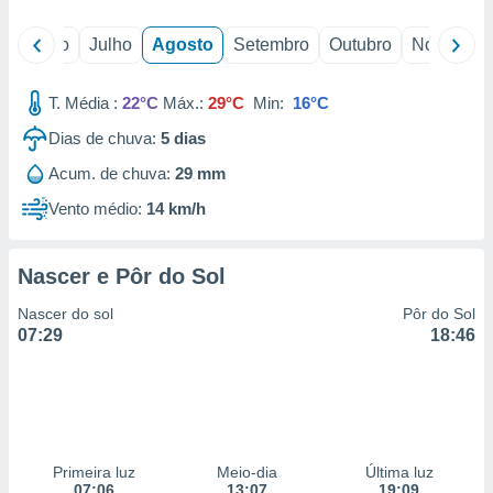
conteúdos.
o
Junho
Julho
Agosto
Setembro
Outubro
Novembro
ção
ão através
T. Média :
22°C
Máx.:
29°C
Min:
16°C
de
Dias de chuva:
5
dias
,
 e
Acum. de chuva:
29 mm
dos,
Vento médio:
14 km/h
publicidade
s, estudos
a e
Nascer e Pôr do Sol
mento de
Nascer do sol
Pôr do Sol
07:29
18:46
ossos 1199
eiros
Primeira luz
Meio-dia
Última luz
07:06
13:07
19:09