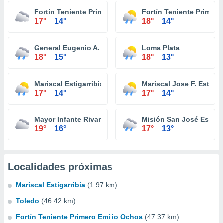
Fortín Teniente Primero Buenaventura
Fortín Teniente Primero
17°
14°
18°
14°
General Eugenio A. Garay
Loma Plata
18°
15°
18°
13°
Mariscal Estigarribia
Mariscal Jose F. Estigar
17°
14°
17°
14°
Mayor Infante Rivarola
Misión San José Estero
19°
16°
17°
13°
Localidades próximas
Mariscal Estigarribia
(1.97 km)
Toledo
(46.42 km)
Fortín Teniente Primero Emilio Ochoa
(47.37 km)