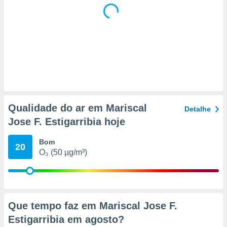
 para
a, utilizar
selecionar
a, criar
personalizar
tilizar
selecionar
dos, medir
Qualidade do ar em Mariscal
Detalhe
nho da
Jose F. Estigarribia hoje
, medir o
o dos
Bom
20
r os
O₃ (50 µg/m³)
ravés de
s ou
s de dados
es fontes,
 e melhorar
Que tempo faz em Mariscal Jose F.
ilizar dados
Estigarribia em
agosto
?
ara