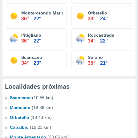
Monterotondo Marittimo
Orbetello
36°
22°
33°
24°
Pitigliano
Roccastrada
36°
22°
34°
22°
Scansano
Sorano
34°
23°
35°
21°
Localidades próximas
Scansano
(10.55 km)
Manciano
(18.38 km)
Orbetello
(18.43 km)
Capalbio
(19.23 km)
Monte Argentario
(23.06 km)