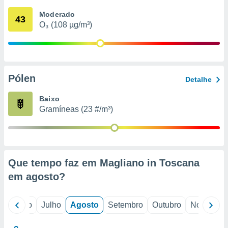
conteúdos.
Moderado
43
O₃ (108 µg/m³)
ção
ão através
de
,
 e
Pólen
Detalhe
dos,
Baixo
publicidade
Gramíneas (23 #/m³)
s, estudos
a e
mento de
ossos 1199
Que tempo faz em Magliano in Toscana
eiros
em
agosto
?
o
Junho
Julho
Agosto
Setembro
Outubro
Novembro