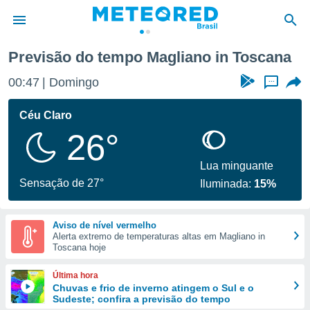
Previsão do tempo Magliano in Toscana
de
00:47
Domingo
...
 da
tempo.com)
Céu Claro
do por
26°
is para
e as
 fornecidas
Lua minguante
 qualidade.
Sensação de 27°
Iluminada:
15%
r a este
s das
opções:
Aviso de nível vermelho
Alerta extremo de temperaturas altas em Magliano in
ookies e
Toscana hoje
 forma
Última hora
e digital
Chuvas e frio de inverno atingem o Sul e o
Sudeste; confira a previsão do tempo
da,