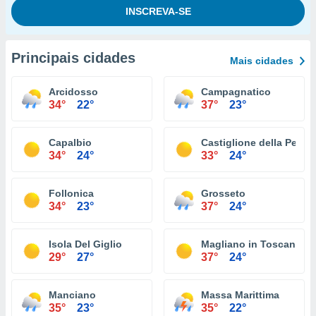
Principais cidades
Mais cidades
Arcidosso
Campagnatico
34°
22°
37°
23°
Capalbio
Castiglione della Pesca
34°
24°
33°
24°
Follonica
Grosseto
34°
23°
37°
24°
Isola Del Giglio
Magliano in Toscana
29°
27°
37°
24°
Manciano
Massa Marittima
35°
23°
35°
22°