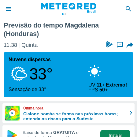
Previsão do tempo Magdalena
(Honduras)
de
 da
11:38
Quinta
...
tempo.com)
do por
Nuvens dispersas
is para
e as
33°
 fornecidas
 qualidade.
r a este
UV
11+ Extremo!
Sensação de 33°
s das
FPS
50+
opções:
ookies e
Última hora
 forma
Ciclone bomba se forma nas próximas horas;
entenda os riscos para o Sudeste
e digital
Baixe de forma
GRATUITA
o
da,
Instalar