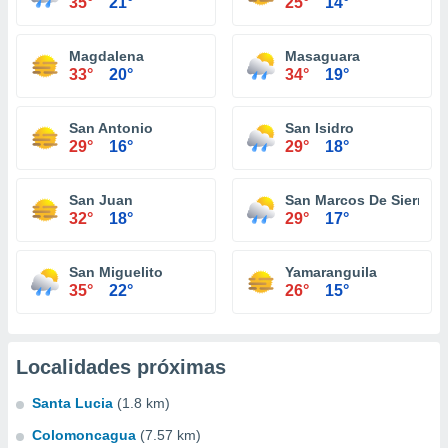
35°
21°
25°
14°
Magdalena
Masaguara
33°
20°
34°
19°
San Antonio
San Isidro
29°
16°
29°
18°
San Juan
San Marcos De Sierra
32°
18°
29°
17°
San Miguelito
Yamaranguila
35°
22°
26°
15°
Localidades próximas
Santa Lucia
(1.8 km)
Colomoncagua
(7.57 km)