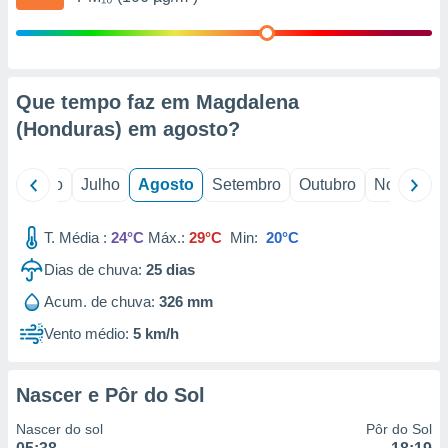
conteúdos.
ção
ão através
Que tempo faz em Magdalena
de
(Honduras) em
agosto
?
,
 e
o
Junho
Julho
Agosto
Setembro
Outubro
Novembro
dos,
publicidade
s, estudos
T. Média :
24°C
Máx.:
29°C
Min:
20°C
a e
mento de
Dias de chuva:
25
dias
Acum. de chuva:
326 mm
ossos 1199
eiros
Vento médio:
5 km/h
Nascer e Pôr do Sol
Nascer do sol
Pôr do Sol