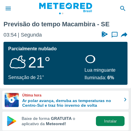
Previsão do tempo Macambira - SE
de
03:54
Segunda
...
 da
tempo.com)
Parcialmente nublado
do por
21°
is para
e as
 fornecidas
Lua minguante
 qualidade.
Sensação de 21°
Iluminada:
6%
r a este
s das
opções:
Última hora
Ar polar avança, derruba as temperaturas no
ookies e
Centro-Sul e traz frio inverno de volta
 forma
Baixe de forma
GRATUITA
o
Instalar
e digital
aplicativo da
Meteored!
da,