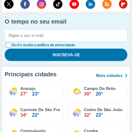
O tempo no seu email
Eu li e aceito a política de privacidade.
Principais cidades
Mais cidades
Aracaju
Campo Do Brito
27°
23°
30°
20°
Caninde De São Francisco
Cedro De São João
34°
22°
32°
22°
Cristinápolis
Cumbe