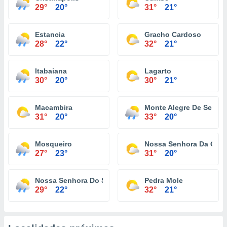
29°
20°
31°
21°
Estancia
Gracho Cardoso
28°
22°
32°
21°
Itabaiana
Lagarto
30°
20°
30°
21°
Macambira
Monte Alegre De Sergip
31°
20°
33°
20°
Mosqueiro
Nossa Senhora Da Glór
27°
23°
31°
20°
Nossa Senhora Do Socorro
Pedra Mole
29°
22°
32°
21°