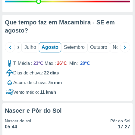
conteúdos.
ção
Que tempo faz em Macambira - SE em
ão através
agosto
?
de
,
 e
o
Junho
Julho
Agosto
Setembro
Outubro
Novembro
dos,
publicidade
T. Média :
23°C
Máx.:
26°C
Min:
20°C
s, estudos
Dias de chuva:
22
dias
a e
mento de
Acum. de chuva:
75 mm
Vento médio:
11 km/h
ossos 1199
eiros
Nascer e Pôr do Sol
Nascer do sol
Pôr do Sol
05:44
17:27