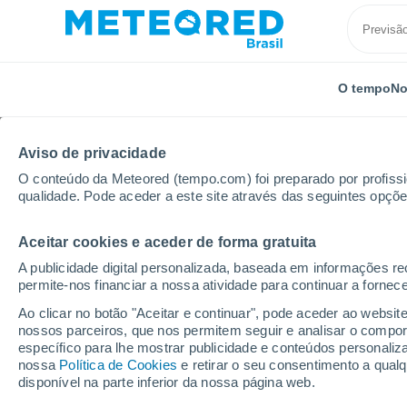
O tempo
No
Aviso de privacidade
O conteúdo da Meteored (tempo.com) foi preparado por profissio
qualidade. Pode aceder a este site através das seguintes opçõe
Aceitar cookies e aceder de forma gratuita
Início
Chile
Região de Coquimbo
Los Vilos
A publicidade digital personalizada, baseada em informações r
permite-nos financiar a nossa atividade para continuar a fornec
Previsão do tempo Los
Ao clicar no botão "Aceitar e continuar", pode aceder ao websit
nossos parceiros, que nos permitem seguir e analisar o compo
17:35
Quinta
específico para lhe mostrar publicidade e conteúdos persona
nossa
Política de Cookies
e retirar o seu consentimento a qua
disponível na parte inferior da nossa página web.
Céu Claro