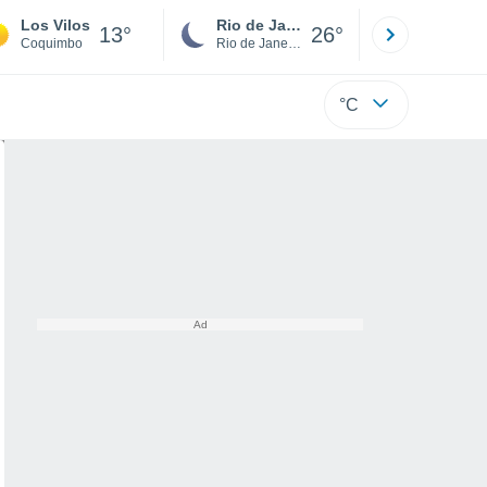
Los Vilos
Rio de Janeiro
São Paulo
13°
26°
Coquimbo
Rio de Janeiro
São Paulo
°C