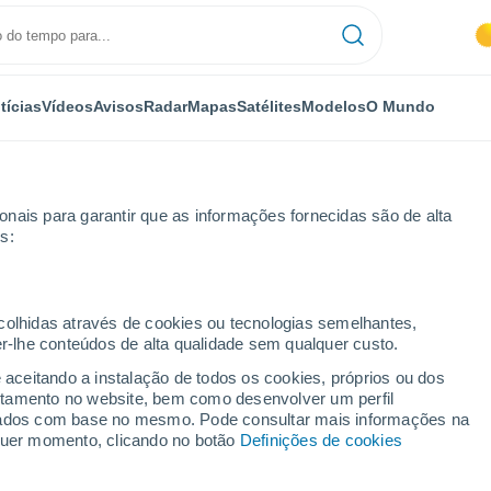
tícias
Vídeos
Avisos
Radar
Mapas
Satélites
Modelos
O Mundo
nais para garantir que as informações fornecidas são de alta
s:
ecolhidas através de cookies ou tecnologias semelhantes,
er-lhe conteúdos de alta qualidade sem qualquer custo.
 Vilos
e aceitando a instalação de todos os cookies, próprios ou dos
rtamento no website, bem como desenvolver um perfil
...
lizados com base no mesmo. Pode consultar mais informações na
lquer momento, clicando no botão
Definições de cookies
Por horas
Intervalos nublados nas
próximas horas