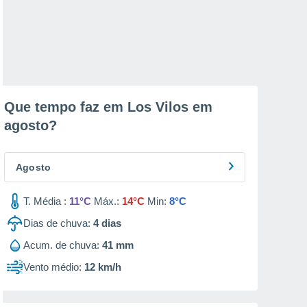
Que tempo faz em Los Vilos em
agosto
?
Agosto
T. Média :
11°C
Máx.:
14°C
Min:
8°C
Dias de chuva:
4
dias
Acum. de chuva:
41 mm
Vento médio:
12 km/h