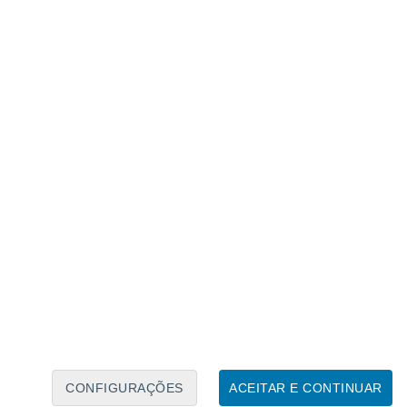
Caléndario Lunar
Seg
Ter
Qua
Qui
Sex
Sáb
Domo
6
7
8
9
10
11
12
13
14
15
16
17
18
19
CONFIGURAÇÕES
ACEITAR E CONTINUAR