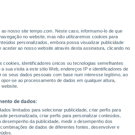
er ao nosso site tempo.com. Neste caso, informamo-lo de que
/h
navegação no website, mas não utilizaremos cookies para
nteúdos personalizados, embora possa visualizar publicidade
e aceder ao nosso website através desta assinatura, clicando no
ertas
s cookies, identificadores únicos ou tecnologias semelhantes
 sua visita a este sitio Web, endereços IP e identificadores de
r os seus dados pessoais com base num interesse legítimo, ao
Radar de Chuva
Satélites
Modelos
ou opor-se ao processamento de dados em qualquer altura,
 website.
mento de dados:
omingo
Segunda
Terça
Quarta
dos limitados para selecionar publicidade, criar perfis para
9 Ago.
10 Ago.
11 Ago.
12 Ago.
idade personalizada, criar perfis para personalizar conteúdos,
ir o desempenho da publicidade, medir o desempenho dos
 combinações de dados de diferentes fontes, desenvolver e
eúdos.
40%