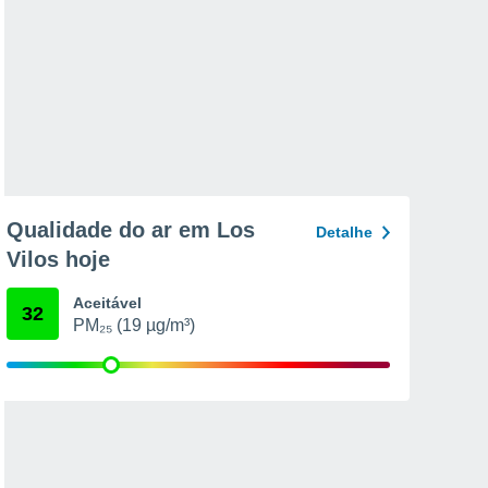
Qualidade do ar em Los
Detalhe
Vilos hoje
Aceitável
32
PM₂₅ (19 µg/m³)