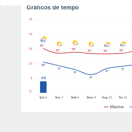
Gráficos de tempo
25
20
15°
15
14°
13°
13°
13°
13°
10
10°
9°
9°
8°
8°
4.8
6°
5
°C
Qui
6
Sex
7
Sáb
8
Dom
9
Seg
10
Ter
11
Máxima