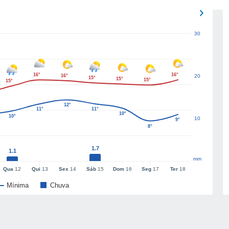
30
16°
16°
16°
20
15°
15°
15°
15°
12°
11°
11°
10°
10°
10
9°
8°
1.7
1.1
mm
Qua
12
Qui
13
Sex
14
Sáb
15
Dom
16
Seg
17
Ter
18
Mínima
Chuva