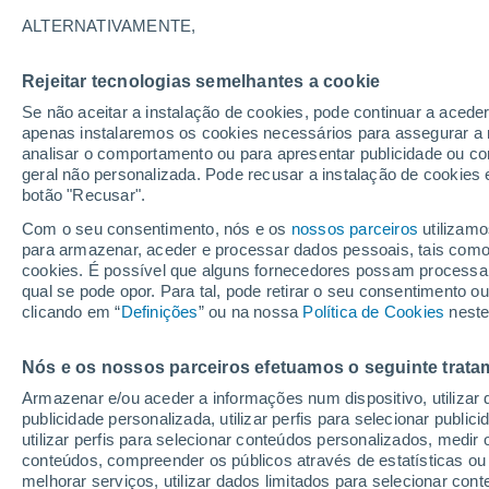
13°
ALTERNATIVAMENTE,
Rejeitar tecnologias semelhantes a cookie
Sul
Se não aceitar a instalação de cookies, pode continuar a aced
Sensação de 13°
19
-
35 km
apenas instalaremos os cookies necessários para assegurar a 
analisar o comportamento ou para apresentar publicidade ou co
geral não personalizada. Pode recusar a instalação de cookies 
botão "Recusar".
Última hora
Intensa virada do tempo no Centro-Sul traz al
Com o seu consentimento, nós e os
nossos parceiros
utilizamo
de temporais, vendavais e muito frio
para armazenar, aceder e processar dados pessoais, tais como a
cookies. É possível que alguns fornecedores possam processa
O Tempo 1 - 7 Dias
Atualidade
Mapas de nuvens
qual se pode opor. Para tal, pode retirar o seu consentimento 
clicando em “
Definições
” ou na nossa
Política de Cookies
neste
Nós e os nossos parceiros efetuamos o seguinte trata
Amanhã
Sábado
D
Hoje
Armazenar e/ou aceder a informações num dispositivo, utilizar da
7 Ago.
8 Ago.
6 Ago.
publicidade personalizada, utilizar perfis para selecionar public
utilizar perfis para selecionar conteúdos personalizados, med
conteúdos, compreender os públicos através de estatísticas ou
melhorar serviços, utilizar dados limitados para selecionar cont
90%