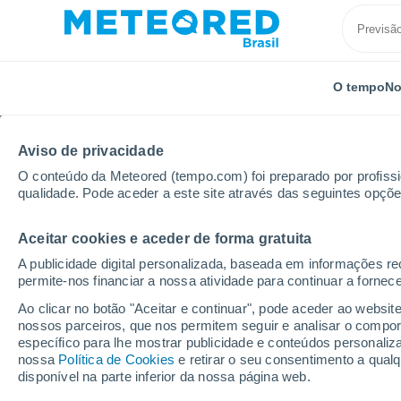
O tempo
No
Aviso de privacidade
O conteúdo da Meteored (tempo.com) foi preparado por profissio
qualidade. Pode aceder a este site através das seguintes opçõe
Aceitar cookies e aceder de forma gratuita
Início
Argentina
Província de Santa Cruz
Los A
A publicidade digital personalizada, baseada em informações r
permite-nos financiar a nossa atividade para continuar a fornec
Previsão do tempo Los
Ao clicar no botão "Aceitar e continuar", pode aceder ao websit
nossos parceiros, que nos permitem seguir e analisar o compo
06:45
Sexta
específico para lhe mostrar publicidade e conteúdos persona
nossa
Política de Cookies
e retirar o seu consentimento a qua
disponível na parte inferior da nossa página web.
Nuvens dispersas