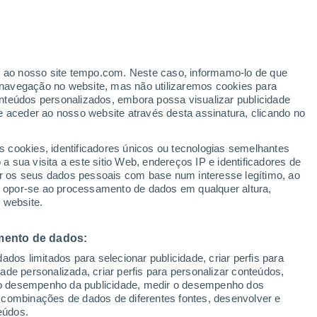
ante
er ao nosso site tempo.com. Neste caso, informamo-lo de que
:
33%
navegação no website, mas não utilizaremos cookies para
nteúdos personalizados, embora possa visualizar publicidade
e aceder ao nosso website através desta assinatura, clicando no
ertas
s cookies, identificadores únicos ou tecnologias semelhantes
 sua visita a este sitio Web, endereços IP e identificadores de
r os seus dados pessoais com base num interesse legítimo, ao
Radar de Chuva
Satélites
Modelos
ou opor-se ao processamento de dados em qualquer altura,
 website.
mento de dados:
egunda
Terça
Quarta
Quinta
dos limitados para selecionar publicidade, criar perfis para
10 Ago.
11 Ago.
12 Ago.
13 Ago.
idade personalizada, criar perfis para personalizar conteúdos,
ir o desempenho da publicidade, medir o desempenho dos
 combinações de dados de diferentes fontes, desenvolver e
eúdos.