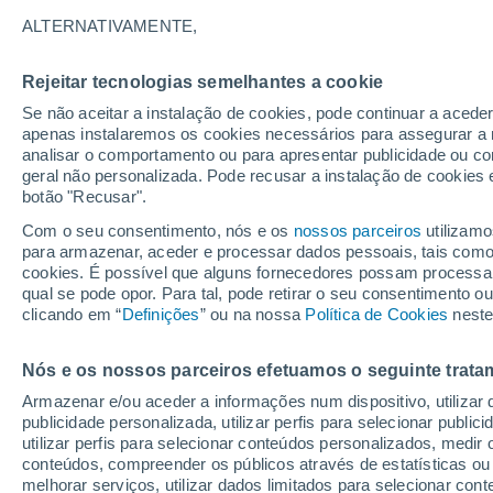
0°
ALTERNATIVAMENTE,
Rejeitar tecnologias semelhantes a cookie
Lua mingu
Se não aceitar a instalação de cookies, pode continuar a aced
Iluminada
Sensação de -2°
apenas instalaremos os cookies necessários para assegurar a 
analisar o comportamento ou para apresentar publicidade ou co
geral não personalizada. Pode recusar a instalação de cookies 
botão "Recusar".
Última hora
Intensa virada do tempo no Centro-Sul traz al
Com o seu consentimento, nós e os
nossos parceiros
utilizamo
de temporais, vendavais e muito frio
para armazenar, aceder e processar dados pessoais, tais como a
cookies. É possível que alguns fornecedores possam processa
O Tempo 1 - 7 Dias
Atualidade
Mapas de nuvens
qual se pode opor. Para tal, pode retirar o seu consentimento 
clicando em “
Definições
” ou na nossa
Política de Cookies
neste
Nós e os nossos parceiros efetuamos o seguinte trata
Amanhã
Domingo
S
Hoje
Armazenar e/ou aceder a informações num dispositivo, utilizar da
8 Ago.
9 Ago.
7 Ago.
publicidade personalizada, utilizar perfis para selecionar public
utilizar perfis para selecionar conteúdos personalizados, med
conteúdos, compreender os públicos através de estatísticas ou
melhorar serviços, utilizar dados limitados para selecionar cont
30%
40%