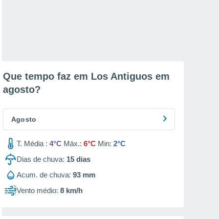
Que tempo faz em Los Antiguos em
agosto
?
Agosto
T. Média :
4°C
Máx.:
6°C
Min:
2°C
Dias de chuva:
15
dias
Acum. de chuva:
93 mm
Vento médio:
8 km/h