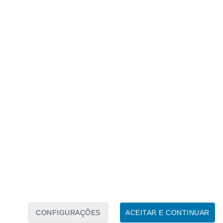
Caléndario Lunar
Seg
Ter
Qua
Qui
Sex
Sáb
Domo
7
8
9
10
11
12
13
14
15
16
17
18
19
20
CONFIGURAÇÕES
ACEITAR E CONTINUAR