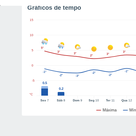
Gráficos de tempo
15
10
5°
5
3°
3°
3°
3°
2°
0
-1°
-1°
-2°
-2°
-2°
-3°
-5
0.5
0.2
°C
Sex
7
Sáb
8
Dom
9
Seg
10
Ter
11
Qua
12
Máxima
Mín