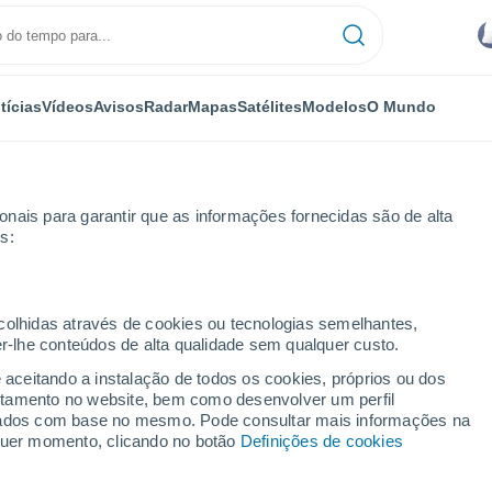
tícias
Vídeos
Avisos
Radar
Mapas
Satélites
Modelos
O Mundo
nais para garantir que as informações fornecidas são de alta
s:
ntiguos
ecolhidas através de cookies ou tecnologias semelhantes,
er-lhe conteúdos de alta qualidade sem qualquer custo.
 Antiguos
e aceitando a instalação de todos os cookies, próprios ou dos
rtamento no website, bem como desenvolver um perfil
...
lizados com base no mesmo. Pode consultar mais informações na
lquer momento, clicando no botão
Definições de cookies
Por horas
Céu nublado para as próximas
horas