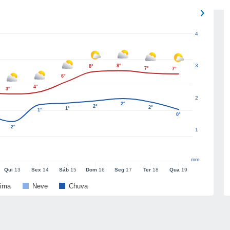
4
3
8°
8°
7°
7°
6°
4°
3°
2
2°
2°
2°
1°
1°
0°
-2°
1
mm
Qui
13
Sex
14
Sáb
15
Dom
16
Seg
17
Ter
18
Qua
19
ima
Neve
Chuva