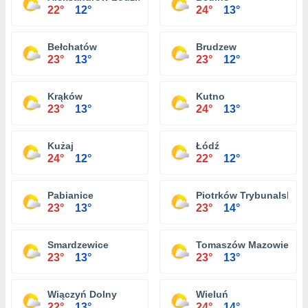
22°
12°
24°
13°
Bełchatów
Brudzew
23°
13°
23°
12°
Krąków
Kutno
23°
13°
24°
13°
Kużaj
Łódź
24°
12°
22°
12°
Pabianice
Piotrków Trybunalski
23°
13°
23°
14°
Smardzewice
Tomaszów Mazowiecki
23°
13°
23°
13°
Wiączyń Dolny
Wieluń
22°
13°
24°
14°