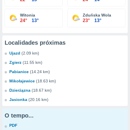
Witonia
Zduńska Wola
24°
13°
23°
13°
Localidades próximas
Ujazd
(2.09 km)
Zgierz
(11.55 km)
Pabianice
(14.24 km)
Mikołajewice
(18.63 km)
Dzierżązna
(18.67 km)
Jasionka
(20.16 km)
O tempo...
PDF