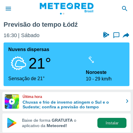
Previsão do tempo Łódź
de
16:30
Sábado
...
 da
tempo.com)
Nuvens dispersas
do por
21°
is para
e as
 fornecidas
Noroeste
 qualidade.
Sensação de 21°
10
29 km/h
r a este
s das
opções:
Última hora
Chuvas e frio de inverno atingem o Sul e o
ookies e
Sudeste; confira a previsão do tempo
 forma
Baixe de forma
GRATUITA
o
Instalar
e digital
aplicativo da
Meteored!
da,