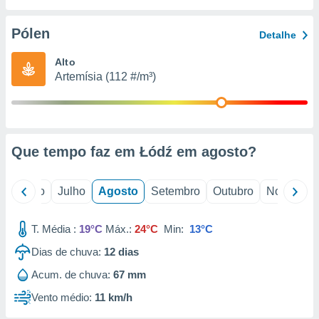
conteúdos.
Pólen
Detalhe
ção
Alto
ão através
Artemísia (112 #/m³)
de
,
 e
dos,
publicidade
Que tempo faz em Łódź em
agosto
?
s, estudos
a e
mento de
o
Junho
Julho
Agosto
Setembro
Outubro
Novembro
ossos 1199
T. Média :
19°C
Máx.:
24°C
Min:
13°C
eiros
Dias de chuva:
12
dias
Acum. de chuva:
67 mm
Vento médio:
11 km/h