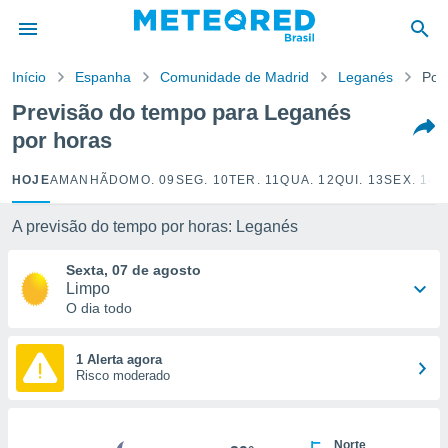
de
Início
Espanha
Comunidade de Madrid
Leganés
Por
 da
tempo.com)
Previsão do tempo para Leganés
do por
por horas
is para
e as
 fornecidas
HOJE
AMANHÃ
DOMO. 09
SEG. 10
TER. 11
QUA. 12
QUI. 13
SEX. 14
S
 qualidade.
r a este
A previsão do tempo por horas: Leganés
s das
opções:
Sexta, 07 de agosto
Limpo
ookies e
O dia todo
 forma
e digital
1 Alerta agora
Risco moderado
da,
m
 recolhidas
cookies ou
Norte