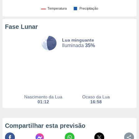
selecionar
Temperatura
Precipitação
a, criar
personalizar
Fase Lunar
tilizar
selecionar
Lua minguante
dos, medir
Iluminada
35%
nho da
, medir o
o dos
r os
ravés de
s ou
s de dados
Nascimento da Lua
Ocaso da Lua
es fontes,
01:12
16:58
 e melhorar
ilizar dados
ara
conteúdos.
Compartilhar esta previsão
ção