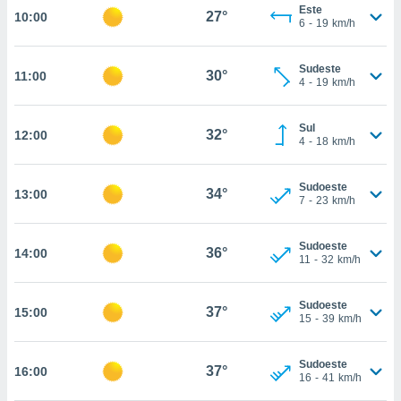
osso site
Este
27°
10:00
 Neste
6
-
19
km/h
mamo-lo de
Sudeste
s os
30°
11:00
4
-
19
km/h
cessários
rar a
no website,
Sul
32°
12:00
ilizaremos
4
-
18
km/h
a analisar o
nto ou
Sudoeste
ntar
34°
13:00
7
-
23
km/h
 ou
dos,
Sudoeste
36°
14:00
11
-
32
km/h
ssa
ublicidade
Sudoeste
37°
ada. Pode
15:00
15
-
39
km/h
nstalação de
ceder ao
ite através
Sudoeste
37°
16:00
16
-
41
km/h
atura,
 botão