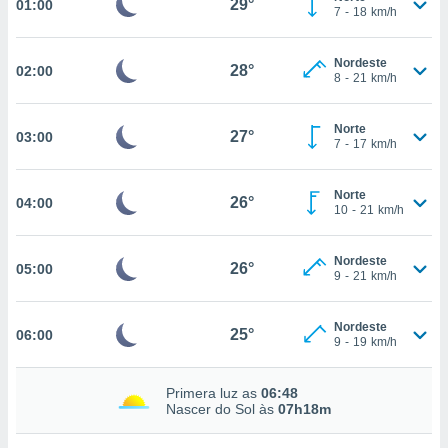
29°
01:00
7
-
18
km/h
, permite-
ar a nossa
ara
Nordeste
28°
02:00
ACEITAR
8
-
21
km/h
 fornecer-
E
os de alta
CONTINUAR
sem
Norte
27°
03:00
sto.
7
-
17
km/h
CONFIGURAÇÕES
o botão
ontinuar",
Norte
26°
04:00
r ao
10
-
21
km/h
itando a
de todos os
Nordeste
óprios ou
26°
05:00
9
-
21
km/h
parceiros,
rmitem
lisar o
Nordeste
25°
06:00
nto no
9
-
19
km/h
em como
 um perfil
Primera luz as
06:48
para lhe
Nascer do Sol às
07h18m
licidade e