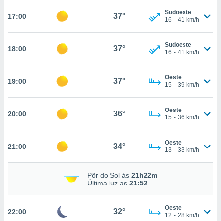
Sudoeste
37°
17:00
16
-
41
km/h
nto, nós e
arceiros
Sudoeste
37°
18:00
cookies,
16
-
41
km/h
ores únicos
ias
Oeste
s para
37°
19:00
15
-
39
km/h
 aceder e
dados
ais como a
Oeste
36°
20:00
 este sitio
15
-
36
km/h
eços IP e
ores de
Oeste
possível
34°
21:00
13
-
33
km/h
es possam
os seus
Pôr do Sol às
21h22m
oais com
Última luz as
21:52
nteresse
o qual se
Oeste
ara tal,
32°
22:00
12
-
28
km/h
 o seu