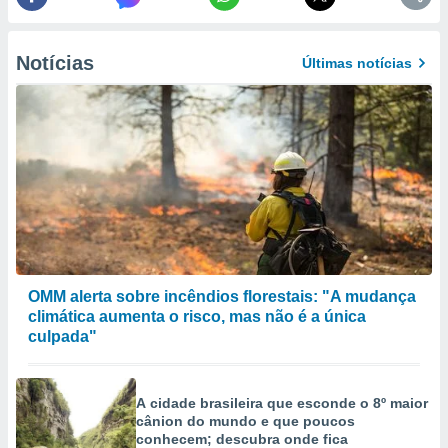
ão através
de
Notícias
Últimas notícias
,
 e
dos,
publicidade
s, estudos
a e
mento de
ossos 1199
eiros
OMM alerta sobre incêndios florestais: "A mudança
climática aumenta o risco, mas não é a única
culpada"
A cidade brasileira que esconde o 8º maior
cânion do mundo e que poucos
conhecem; descubra onde fica