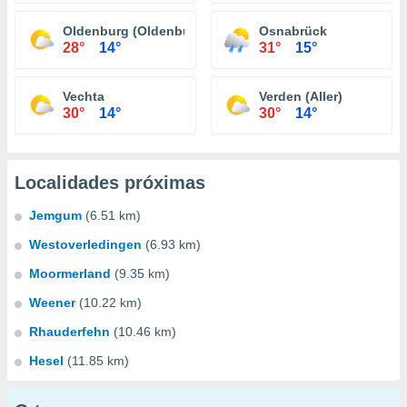
Oldenburg (Oldenburg)
Osnabrück
28°
14°
31°
15°
Vechta
Verden (Aller)
30°
14°
30°
14°
Localidades próximas
Jemgum
(6.51 km)
Westoverledingen
(6.93 km)
Moormerland
(9.35 km)
Weener
(10.22 km)
Rhauderfehn
(10.46 km)
Hesel
(11.85 km)