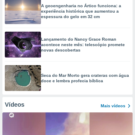
A geoengenharia no Ártico funciona: a
experiência histórica que aumentou a
espessura do gelo em 32 cm
Lançamento do Nancy Grace Roman
acontece neste mês: telescópio promete
novas descobertas
Seca do Mar Morto gera crateras com água
doce e lembra profecia bíblica
Vídeos
Mais vídeos