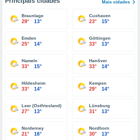
Principais cidades
Mais cidades
Braunlage
Cuxhaven
29°
13°
23°
15°
Emden
Göttingen
25°
14°
33°
13°
Hameln
Hanôver
33°
15°
33°
14°
Hildesheim
Kempen
33°
14°
29°
14°
Leer (Ostfriesland)
Lüneburg
27°
13°
31°
13°
Norderney
Nordhorn
21°
16°
30°
13°