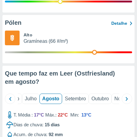
conteúdos.
ção
Pólen
Detalhe
ão através
de
Alto
,
Gramíneas (66 #/m³)
 e
dos,
publicidade
s, estudos
Que tempo faz em Leer (Ostfriesland)
a e
mento de
em
agosto
?
ossos 1199
o
Junho
Julho
Agosto
Setembro
Outubro
Novembro
eiros
T. Média :
17°C
Máx.:
22°C
Min:
13°C
Dias de chuva:
15
dias
Acum. de chuva:
92 mm