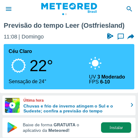
Previsão do tempo Leer (Ostfriesland)
de
11:08
Domingo
...
 da
tempo.com)
Céu Claro
do por
22°
is para
e as
 fornecidas
UV
3 Moderado
 qualidade.
Sensação de 24°
FPS
6-10
r a este
s das
opções:
Última hora
Chuvas e frio de inverno atingem o Sul e o
ookies e
Sudeste; confira a previsão do tempo
 forma
Baixe de forma
GRATUITA
o
Instalar
e digital
aplicativo da
Meteored!
da,