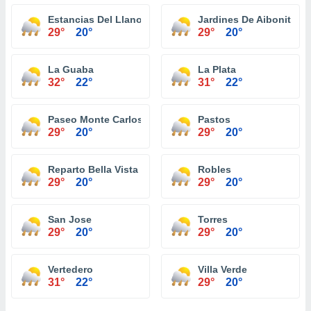
Estancias Del Llano
Jardines De Aibonito
29°
20°
29°
20°
La Guaba
La Plata
32°
22°
31°
22°
Paseo Monte Carlos
Pastos
29°
20°
29°
20°
Reparto Bella Vista
Robles
29°
20°
29°
20°
San Jose
Torres
29°
20°
29°
20°
Vertedero
Villa Verde
31°
22°
29°
20°