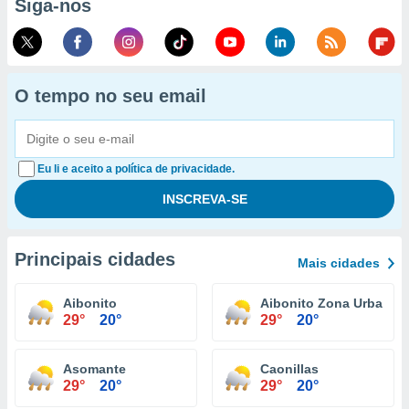
Siga-nos
O tempo no seu email
Eu li e aceito a política de privacidade.
Principais cidades
Mais cidades
Aibonito
Aibonito Zona Urbana
29°
20°
29°
20°
Asomante
Caonillas
29°
20°
29°
20°