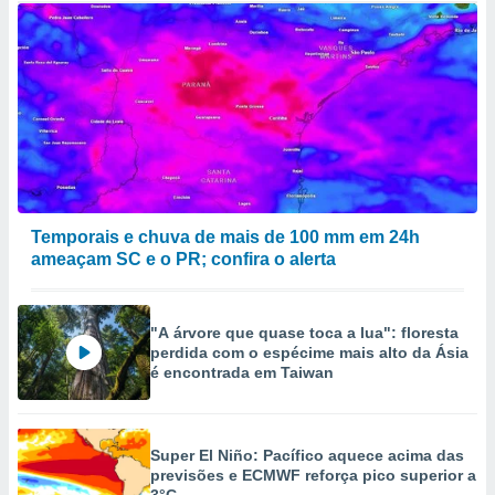
Temporais e chuva de mais de 100 mm em 24h
ameaçam SC e o PR; confira o alerta
"A árvore que quase toca a lua": floresta
perdida com o espécime mais alto da Ásia
é encontrada em Taiwan
Super El Niño: Pacífico aquece acima das
previsões e ECMWF reforça pico superior a