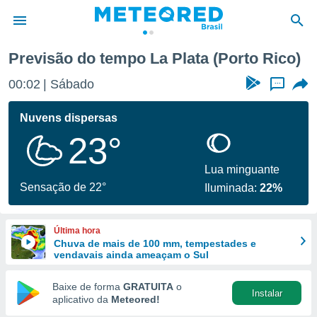
Previsão do tempo La Plata (Porto Rico)
de
00:02
Sábado
...
 da
tempo.com)
Nuvens dispersas
do por
23°
is para
e as
 fornecidas
Lua minguante
 qualidade.
Sensação de 22°
Iluminada:
22%
r a este
s das
opções:
Última hora
Chuva de mais de 100 mm, tempestades e
ookies e
vendavais ainda ameaçam o Sul
 forma
Baixe de forma
GRATUITA
o
Instalar
e digital
aplicativo da
Meteored!
da,