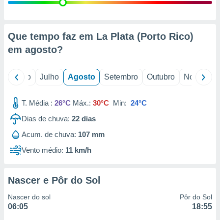
conteúdos.
ção
Que tempo faz em La Plata (Porto Rico)
ão através
em
agosto
?
de
,
 e
o
Junho
Julho
Agosto
Setembro
Outubro
Novembro
dos,
publicidade
T. Média :
26°C
Máx.:
30°C
Min:
24°C
s, estudos
Dias de chuva:
22
dias
a e
mento de
Acum. de chuva:
107 mm
Vento médio:
11 km/h
ossos 1199
eiros
Nascer e Pôr do Sol
Nascer do sol
Pôr do Sol
06:05
18:55