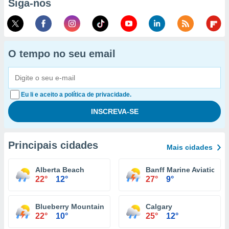
Siga-nos
O tempo no seu email
Eu li e aceito a política de privacidade.
Principais cidades
Mais cidades
Alberta Beach
Banff Marine Aviation R
22°
12°
27°
9°
Blueberry Mountain
Calgary
22°
10°
25°
12°