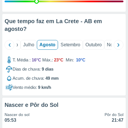
conteúdos.
ção
Que tempo faz em La Crete - AB em
ão através
agosto
?
de
,
 e
o
Junho
Julho
Agosto
Setembro
Outubro
Novembro
dos,
publicidade
T. Média :
16°C
Máx.:
23°C
Min:
10°C
s, estudos
Dias de chuva:
9
dias
a e
mento de
Acum. de chuva:
49 mm
Vento médio:
9 km/h
ossos 1199
eiros
Nascer e Pôr do Sol
Nascer do sol
Pôr do Sol
05:53
21:47