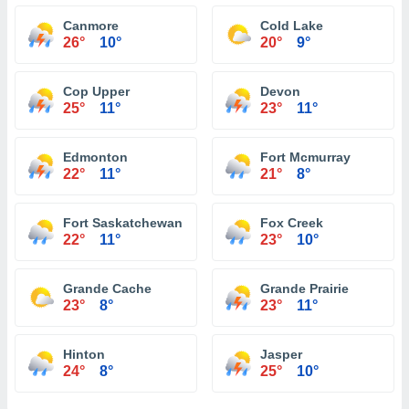
Canmore
Cold Lake
26°
10°
20°
9°
Cop Upper
Devon
25°
11°
23°
11°
Edmonton
Fort Mcmurray
22°
11°
21°
8°
Fort Saskatchewan
Fox Creek
22°
11°
23°
10°
Grande Cache
Grande Prairie
23°
8°
23°
11°
Hinton
Jasper
24°
8°
25°
10°