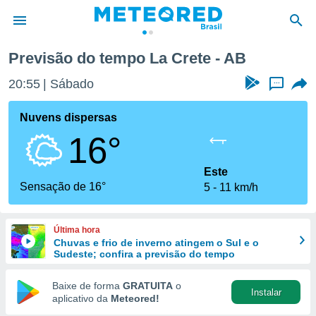
Previsão do tempo La Crete - AB
de
20:55
Sábado
...
 da
tempo.com)
Nuvens dispersas
do por
16°
is para
e as
 fornecidas
Este
 qualidade.
Sensação de 16°
5
11 km/h
r a este
s das
opções:
Última hora
Chuvas e frio de inverno atingem o Sul e o
ookies e
Sudeste; confira a previsão do tempo
 forma
Baixe de forma
GRATUITA
o
Instalar
e digital
aplicativo da
Meteored!
da,